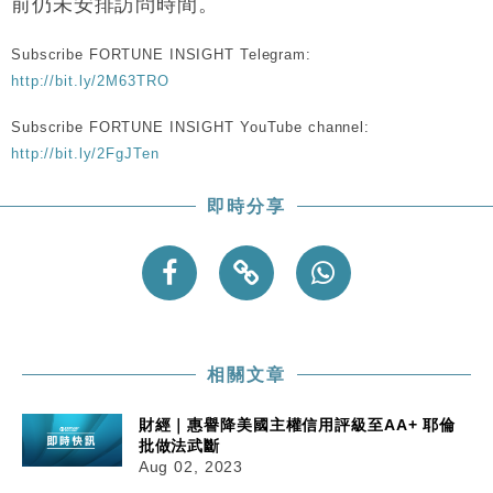
前仍未安排訪問時間。
粦接任
財經｜韓股反覆波動收跌 連挫7周創逾3年最長跌勢
15:11
Subscribe FORTUNE INSIGHT Telegram:
http://bit.ly/2M63TRO
財經｜內地7月美元計價出口增近24%勝預期 貿易順
13:44
差達1125億美元
Subscribe FORTUNE INSIGHT YouTube channel:
http://bit.ly/2FgJTen
財經｜日本春季三度入市撐日圓 4月單日斥6.28萬億
12:44
日圓干預創新高
即時分享
國際｜特朗普料美伊戰事快結束 承認部分彈藥庫存緊
11:12
張
財經｜SA售股自救後再出手 斥4億美元押注未上市公
15:59
司
相關文章
財經｜惠譽降美國主權信用評級至AA+ 耶倫
批做法武斷
Aug 02, 2023