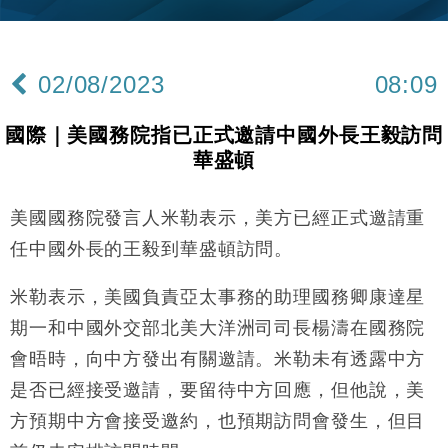
財經｜內地7月美元計價出口增近24%勝預期 貿易順
13:44
差達1125億美元
02/08/2023
08:09
財經｜日本春季三度入市撐日圓 4月單日斥6.28萬億
12:44
日圓干預創新高
國際｜美國務院指已正式邀請中國外長王毅訪問
國際｜特朗普料美伊戰事快結束 承認部分彈藥庫存緊
11:12
華盛頓
張
財經｜SA售股自救後再出手 斥4億美元押注未上市公
15:59
司
美國國務院發言人米勒表示，美方已經正式邀請重
財經｜華僑銀行上半年淨利創新高 中期息增15%至
18:31
任中國外長的王毅到華盛頓訪問。
47仙
財經｜滙豐上調香港今年GDP預測至4.5% 看好貿易
米勒表示，美國負責亞太事務的助理國務卿康達星
17:33
及消費表現
期一和中國外交部北美大洋洲司司長楊濤在國務院
本地｜假冒內地執法人員要求交「保證金」 43歲女子
16:47
會晤時，向中方發出有關邀請。米勒未有透露中方
損失近6900萬元
是否已經接受邀請，要留待中方回應，但他說，美
財經｜日經失守6.5萬點後回穩 全周仍升近2%
16:05
方預期中方會接受邀約，也預期訪問會發生，但目
財經｜恒隆10月換帥 玩具「反」斗城亞洲CEO蔡德
15:47