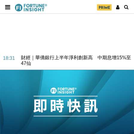
財經｜華僑銀行上半年淨利創新高 中期息增15%至
18:31
47仙
財經｜滙豐上調香港今年GDP預測至4.5% 看好貿易
17:33
及消費表現
本地｜假冒內地執法人員要求交「保證金」 43歲女子
16:47
損失近6900萬元
財經｜日經失守6.5萬點後回穩 全周仍升近2%
16:05
財經｜恒隆10月換帥 玩具「反」斗城亞洲CEO蔡德
15:47
粦接任
財經｜韓股反覆波動收跌 連挫7周創逾3年最長跌勢
15:11