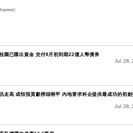
hannel:
桂園已匯出資金 兌付8月初到期22億人幣債券
Jul 28,
訊走高 成恒指貢獻榜頭兩甲 內地要求科企提供最成功的初創
Jul 28,