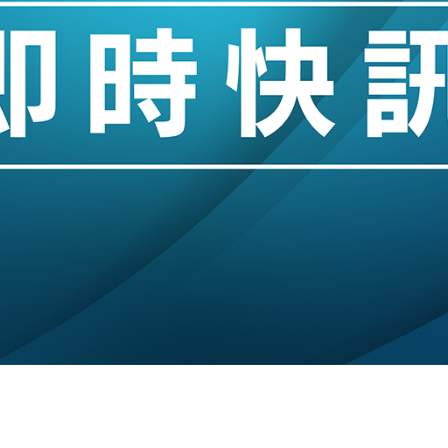
城亞洲CEO蔡德粦接任
創逾3年最長跌勢
%勝預期 貿易順差達1125億美元
單日斥6.28萬億日圓干預創新高
認部分彈藥庫存緊張
億美元押注未上市公司