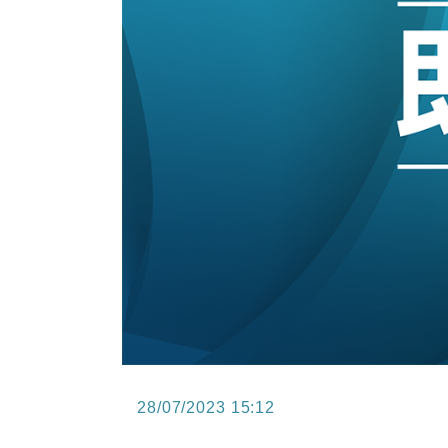
15:47
財經｜恒隆10月換帥 玩具「反」斗
15:11
財經｜韓股反覆波動收跌 連挫7周
13:44
財經｜內地7月美元計價出口增近24
12:44
財經｜日本春季三度入市撐日圓 4月
11:12
國際｜特朗普料美伊戰事快結束 承
15:59
財經｜SA售股自救後再出手 斥4
28/07/2023 15:12