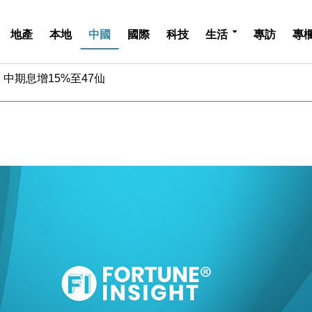
地產
本地
中國
國際
科技
生活
專訪
專
中期息增15%至47仙
4.5% 看好貿易及消費表現
金」 43歲女子損失近6900萬元
周仍升近2%
城亞洲CEO蔡德粦接任
創逾3年最長跌勢
%勝預期 貿易順差達1125億美元
單日斥6.28萬億日圓干預創新高
認部分彈藥庫存緊張
億美元押注未上市公司
中期息增15%至47仙
4.5% 看好貿易及消費表現
金」 43歲女子損失近6900萬元
周仍升近2%