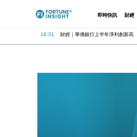
即時快訊
財經
18:31
財經｜華僑銀行上半年淨利創新高 
17:33
財經｜滙豐上調香港今年GDP預測至
16:47
本地｜假冒內地執法人員要求交「保證
16:05
財經｜日經失守6.5萬點後回穩 全
15:47
財經｜恒隆10月換帥 玩具「反」斗
15:11
財經｜韓股反覆波動收跌 連挫7周
13:44
財經｜內地7月美元計價出口增近24
12:44
財經｜日本春季三度入市撐日圓 4月
11:12
國際｜特朗普料美伊戰事快結束 承
15:59
財經｜SA售股自救後再出手 斥4
18:31
財經｜華僑銀行上半年淨利創新高 
17:33
財經｜滙豐上調香港今年GDP預測至
16:47
本地｜假冒內地執法人員要求交「保證
16:05
財經｜日經失守6.5萬點後回穩 全