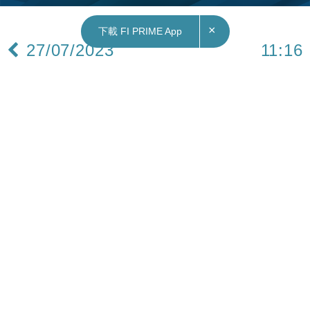
×
下載 FI PRIME App
27/07/2023
11:16
地產｜差估署6月樓價指數再跌0.5% 連挫兩個月
兼創四個月低 上半年累漲4.27%
香港樓價指數連跌兩個月。差餉物業估價署周四
（27日）公布的臨時數據顯示，今年6月全港私人
住宅樓價指數進一步回落至349，按月跌0.54%，連
續兩個月走低，並創四個月低，按年則挫8.59%。
今年首六個月累漲4.27%。
中小型單位（100平方米以下，即A、B及C類單
位）售價指數按月跌0.51%；較大面積單位（100平
方米或以上，即D及E類）售價指數按月跌0.74%。