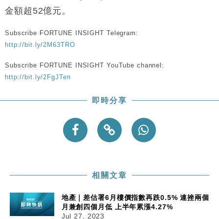
財經｜恒隆10月換帥 玩具「反」斗城亞洲CEO蔡德
15:47
粦接任
金額超52億元。
財經｜韓股反覆波動收跌 連挫7周創逾3年最長跌勢
15:11
Subscribe FORTUNE INSIGHT Telegram:
http://bit.ly/2M63TRO
財經｜內地7月美元計價出口增近24%勝預期 貿易順
13:44
差達1125億美元
Subscribe FORTUNE INSIGHT YouTube channel:
財經｜日本春季三度入市撐日圓 4月單日斥6.28萬億
12:44
http://bit.ly/2FgJTen
日圓干預創新高
國際｜特朗普料美伊戰事快結束 承認部分彈藥庫存緊
11:12
即時分享
張
財經｜SA售股自救後再出手 斥4億美元押注未上市公
15:59
司
相關文章
地產｜差估署6月樓價指數再跌0.5% 連挫兩個
月兼創四個月低 上半年累漲4.27%
Jul 27, 2023