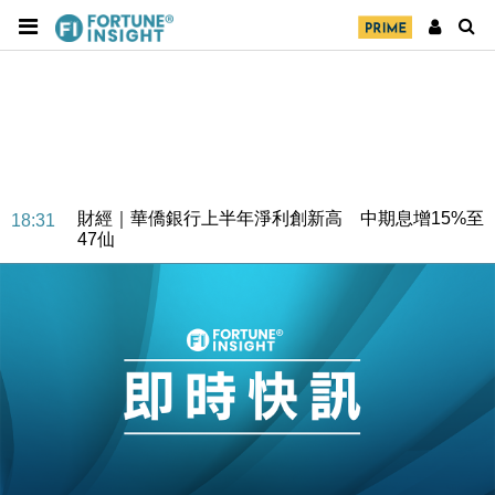
財經｜華僑銀行上半年淨利創新高 中期息增15%至
18:31
47仙
財經｜滙豐上調香港今年GDP預測至4.5% 看好貿易
17:33
及消費表現
本地｜假冒內地執法人員要求交「保證金」 43歲女子
16:47
損失近6900萬元
財經｜日經失守6.5萬點後回穩 全周仍升近2%
16:05
財經｜恒隆10月換帥 玩具「反」斗城亞洲CEO蔡德
15:47
粦接任
財經｜韓股反覆波動收跌 連挫7周創逾3年最長跌勢