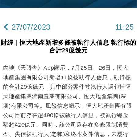
15:11
財經｜內地7月美元計價出口增近24%勝預期 貿易順
13:44
差達1125億美元
27/07/2023
11:25
財經｜日本春季三度入市撐日圓 4月單日斥6.28萬億
12:44
日圓干預創新高
財經｜恆大地產新增多條被執行人信息 執行標的
國際｜特朗普料美伊戰事快結束 承認部分彈藥庫存緊
11:12
合計29億餘元
張
財經｜SA售股自救後再出手 斥4億美元押注未上市公
15:59
司
內地《天眼查》App顯示，7月25日、26日，恆大
財經｜華僑銀行上半年淨利創新高 中期息增15%至
18:31
地產集團有限公司新增11條被執行人信息，執行標
47仙
的合計29億餘元，其中部分案件被執行人還包括恆
財經｜滙豐上調香港今年GDP預測至4.5% 看好貿易
17:33
大地產集團濟南置業有限公司、恆大地產集團(深
及消費表現
圳)有限公司等。風險信息顯示，恆大地產集團有限
本地｜假冒內地執法人員要求交「保證金」 43歲女子
16:47
損失近6900萬元
公司目前存在超490條被執行人信息，被執行總金
財經｜日經失守6.5萬點後回穩 全周仍升近2%
16:05
額超420億元。同時，該公司還存在多條限制消費
令、失信被執行人(老賴)和終本案件信息，未履行