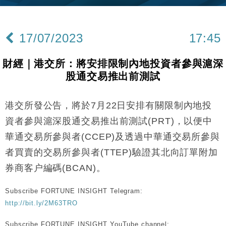
財經｜內地7月美元計價出口增近24%勝預期 貿易順
13:44
差達1125億美元
17/07/2023
17:45
財經｜日本春季三度入市撐日圓 4月單日斥6.28萬億
12:44
日圓干預創新高
財經｜港交所：將安排限制內地投資者參與滬深
國際｜特朗普料美伊戰事快結束 承認部分彈藥庫存緊
11:12
股通交易推出前測試
張
財經｜SA售股自救後再出手 斥4億美元押注未上市公
15:59
司
港交所發公告，將於7月22日安排有關限制內地投
財經｜華僑銀行上半年淨利創新高 中期息增15%至
18:31
資者參與滬深股通交易推出前測試(PRT)，以便中
47仙
華通交易所參與者(CCEP)及透過中華通交易所參與
財經｜滙豐上調香港今年GDP預測至4.5% 看好貿易
17:33
者買賣的交易所參與者(TTEP)驗證其北向訂單附加
及消費表現
券商客户編碼(BCAN)。
本地｜假冒內地執法人員要求交「保證金」 43歲女子
16:47
損失近6900萬元
Subscribe FORTUNE INSIGHT Telegram:
財經｜日經失守6.5萬點後回穩 全周仍升近2%
16:05
http://bit.ly/2M63TRO
財經｜恒隆10月換帥 玩具「反」斗城亞洲CEO蔡德
15:47
Subscribe FORTUNE INSIGHT YouTube channel: