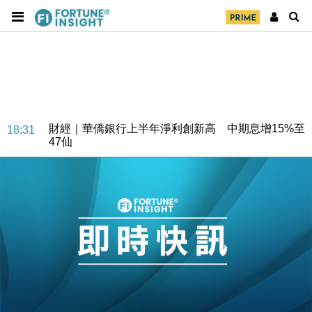
財經｜華僑銀行上半年淨利創新高 中期息增15%至
18:31
47仙
財經｜滙豐上調香港今年GDP預測至4.5% 看好貿易
17:33
及消費表現
本地｜假冒內地執法人員要求交「保證金」 43歲女子
16:47
損失近6900萬元
財經｜日經失守6.5萬點後回穩 全周仍升近2%
16:05
財經｜恒隆10月換帥 玩具「反」斗城亞洲CEO蔡德
15:47
粦接任
財經｜韓股反覆波動收跌 連挫7周創逾3年最長跌勢
15:11