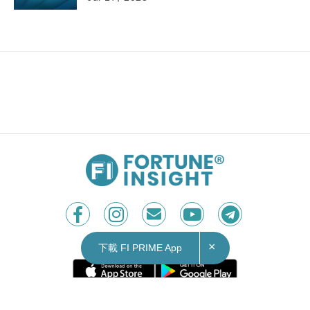
17/07/2023
17:34
財經｜攜程發布旅遊行業AI大模型「攜程問道」
可進行條件複雜的機票和酒店查詢
攜程集團（09961）發布旅遊行業首個垂直大模型
「攜程問道」。在大模型的基礎上，「攜程問道」
篩選高質量非結構性旅遊數據200億，結合攜程現
×
下載 FI PRIME App
有精確的實時數據進行自研垂直模型的訓練。
「攜程問道」可從地域、主題特色等維度，推薦旅