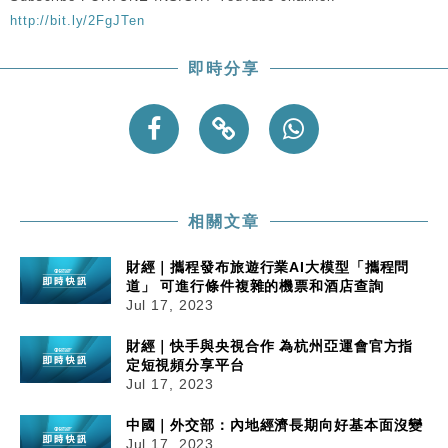
粦接任
http://bit.ly/2FgJTen
財經｜韓股反覆波動收跌 連挫7周創逾3年最長跌勢
15:11
即時分享
財經｜內地7月美元計價出口增近24%勝預期 貿易順
13:44
差達1125億美元
財經｜日本春季三度入市撐日圓 4月單日斥6.28萬億
12:44
日圓干預創新高
國際｜特朗普料美伊戰事快結束 承認部分彈藥庫存緊
11:12
張
相關文章
財經｜SA售股自救後再出手 斥4億美元押注未上市公
15:59
司
財經｜攜程發布旅遊行業AI大模型「攜程問
道」 可進行條件複雜的機票和酒店查詢
Jul 17, 2023
財經｜快手與央視合作 為杭州亞運會官方指
定短視頻分享平台
Jul 17, 2023
中國｜外交部：內地經濟長期向好基本面沒變
Jul 17, 2023