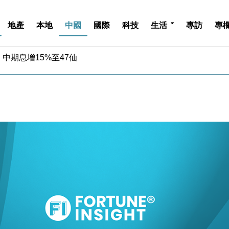
地產
本地
中國
國際
科技
生活
專訪
專
中期息增15%至47仙
4.5% 看好貿易及消費表現
金」 43歲女子損失近6900萬元
周仍升近2%
城亞洲CEO蔡德粦接任
創逾3年最長跌勢
%勝預期 貿易順差達1125億美元
單日斥6.28萬億日圓干預創新高
認部分彈藥庫存緊張
億美元押注未上市公司
中期息增15%至47仙
4.5% 看好貿易及消費表現
金」 43歲女子損失近6900萬元
周仍升近2%