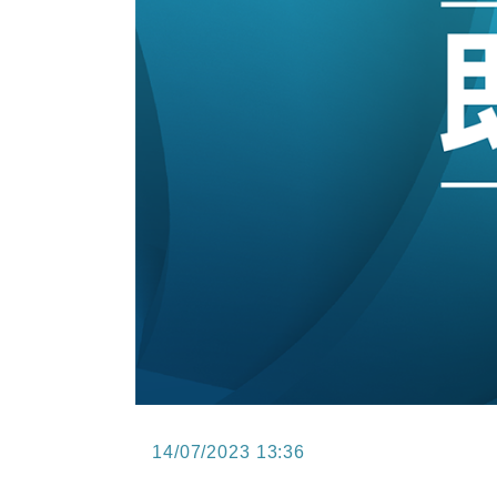
15:47
財經｜恒隆10月換帥 玩具「反」斗
15:11
財經｜韓股反覆波動收跌 連挫7周
13:44
財經｜內地7月美元計價出口增近24
12:44
財經｜日本春季三度入市撐日圓 4月
11:12
國際｜特朗普料美伊戰事快結束 承
15:59
財經｜SA售股自救後再出手 斥4
14/07/2023 13:36