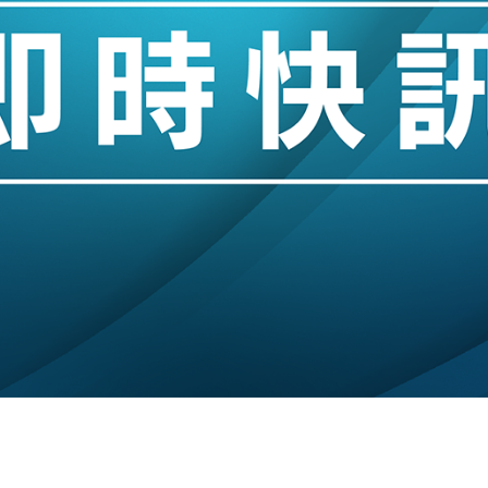
城亞洲CEO蔡德粦接任
創逾3年最長跌勢
%勝預期 貿易順差達1125億美元
單日斥6.28萬億日圓干預創新高
認部分彈藥庫存緊張
億美元押注未上市公司