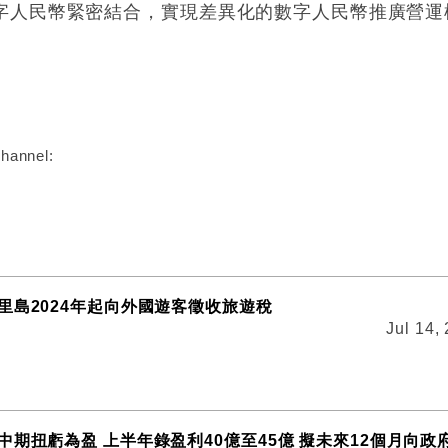
字人民幣緊密結合，實現差異化的數字人民幣推廣營運
:
hannel:
里島2024年起向外國遊客徵收旅遊稅
Jul 14,
中期扭虧為盈 上半年錄盈利40億至45億 擬未來12個月向政