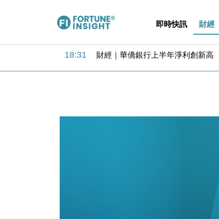
即時快訊
財經
18:31
財經｜華僑銀行上半年淨利創新高 
17:33
財經｜滙豐上調香港今年GDP預測至
16:47
本地｜假冒內地執法人員要求交「保證
16:05
財經｜日經失守6.5萬點後回穩 全
15:47
財經｜恒隆10月換帥 玩具「反」斗
15:11
財經｜韓股反覆波動收跌 連挫7周
13:44
財經｜內地7月美元計價出口增近24
12:44
財經｜日本春季三度入市撐日圓 4月
11:12
國際｜特朗普料美伊戰事快結束 承
15:59
財經｜SA售股自救後再出手 斥4
18:31
財經｜華僑銀行上半年淨利創新高 
17:33
財經｜滙豐上調香港今年GDP預測至
16:47
本地｜假冒內地執法人員要求交「保證
16:05
財經｜日經失守6.5萬點後回穩 全