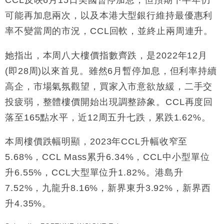
可能再加息兩次，以及本港大型銀行維持最優惠利
率不變當周的市況，CCL回軟，並終止兩周連升。
她指出，本周八大樓價指數齊跌，是2022年12月
(即28周)以來首見。雖然6月暫停加息，但利率持續
高企，市場氣氛觀望，買家入市意欲放緩，二手交
投疲弱，整體樓價開始出現調整跡象。CCL再度回
落至165點水平，近12周五升七跌，累跌1.62%。
本周樓價跌幅明顯，2023年CCL升幅收窄至
5.68%，CCL Mass累升6.34%，CCL中小型單位
升6.55%，CCL大型單位升1.82%。港島升
7.52%，九龍升8.16%，新界東升3.92%，新界西
升4.35%。