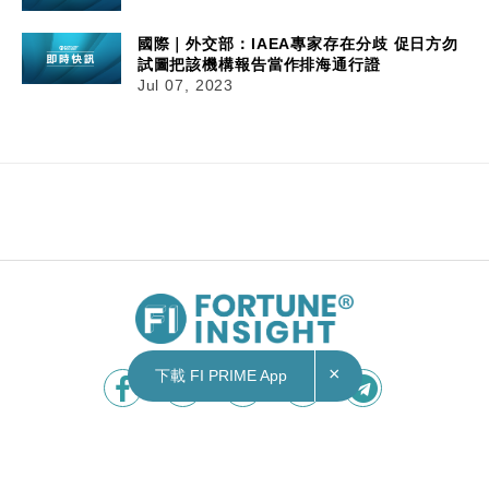
國際｜外交部：IAEA專家存在分歧 促日方勿
試圖把該機構報告當作排海通行證
Jul 07, 2023
07/07/2023
17:13
國際｜外交部：日方發明處理水屬偽科學名詞 促
老實停排、勿偷換概念淡化核廢水危害
×
下載 FI PRIME App
日本內閣官房長官松野博據報昨日周四（6日）表
示，中國及南韓核電站均曾向海中排放氚濃度較高
的液態流出物。日方排放氚的濃度標準，遠遠嚴於