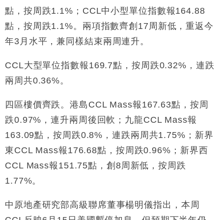
點，按周跌1.1%；CCL中小型單位指數報164.88
地產｜大酒店中期轉賺2300萬元 斥21億翻新香港及
14:50
東京半島
點，按周跌1.1%。兩項指數齊創17周新低，重返今
國際｜特朗普赴洛杉磯高球場活動前 男子攜槍彈被捕
13:12
年3月水平，兼同樣結束兩周連升。
財經｜香港7月PMI回落至51 企業擴張放慢兼縮減人
12:30
CCL大型單位指數報169.7點，按周跌0.32%，連跌
手
兩周共0.36%。
財經｜黑石傳再籌逾360億美元 支援Anthropic租用
11:40
Google晶片
四區樓價齊跌。港島CCL Mass報167.63點，按周
財經｜美商務部擬擴大金屬關稅範圍 14類產品或加徵
10:57
跌0.97%，連升兩周後回軟；九龍CCL Mass報
25%
163.09點，按周跌0.8%，連跌兩周共1.75%；新界
本地｜新世界K11 9月升級會員制度 增鉑金卡級別鎖
18:15
定高消費客群
東CCL Mass報176.68點，按周跌0.96%；新界西
財經｜本港6月零售額連升14個月 珠寶鐘錶銷售升勢
17:40
CCL Mass報151.75點，創8周新低，按周跌
最強
1.77%。
中原地產研究部高級聯席董事楊明儀指出，本周
CCL反映6月15日美國暫停加息，但預期下半年仍