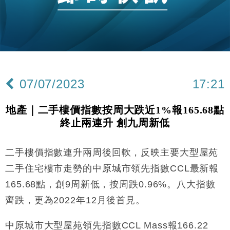
國際｜特朗普赴洛杉磯高球場活動前 男子攜槍彈被捕
13:12
財經｜香港7月PMI回落至51 企業擴張放慢兼縮減人
12:30
手
財經｜黑石傳再籌逾360億美元 支援Anthropic租用
11:40
Google晶片
07/07/2023
17:21
財經｜美商務部擬擴大金屬關稅範圍 14類產品或加徵
10:57
25%
地產｜二手樓價指數按周大跌近1%報165.68點
本地｜新世界K11 9月升級會員制度 增鉑金卡級別鎖
18:15
終止兩連升 創九周新低
定高消費客群
財經｜本港6月零售額連升14個月 珠寶鐘錶銷售升勢
17:40
最強
二手樓價指數連升兩周後回軟，反映主要大型屋苑
國際｜特朗普料美伊戰事快結束 承認部分彈藥庫存緊
11:12
二手住宅樓市走勢的中原城市領先指數CCL最新報
張
165.68點，創9周新低，按周跌0.96%。八大指數
財經｜SA售股自救後再出手 斥4億美元押注未上市公
15:59
齊跌，更為2022年12月後首見。
司
財經｜精星香港夥菜鳥拓全球智慧倉儲市場 加快海外
11:30
中原城市大型屋苑領先指數CCL Mass報166.22
市場落地