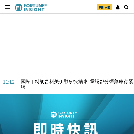
國際｜特朗普料美伊戰事快結束 承認部分彈藥庫存緊
11:12
張
財經｜SA售股自救後再出手 斥4億美元押注未上市公
15:59
司
財經｜精星香港夥菜鳥拓全球智慧倉儲市場 加快海外
11:30
市場落地
地產｜大酒店中期轉賺2300萬元 斥21億翻新香港及
14:50
東京半島