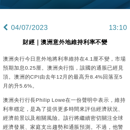
財經｜韓股反覆波動收跌 連挫7周創逾3年最長跌勢
15:11
財經｜內地7月美元計價出口增近24%勝預期 貿易順
13:44
差達1125億美元
04/07/2023
13:10
財經｜日本春季三度入市撐日圓 4月單日斥6.28萬億
12:44
日圓干預創新高
財經｜澳洲意外地維持利率不變
國際｜特朗普料美伊戰事快結束 承認部分彈藥庫存緊
11:12
張
澳洲央行今日意外地將利率維持在4.1厘不變，市場
財經｜SA售股自救後再出手 斥4億美元押注未上市公
15:59
司
預期加息0.25厘。澳洲央行指，該國的通脹已經見
財經｜華僑銀行上半年淨利創新高 中期息增15%至
18:31
頂。澳洲的CPI由去年12月的最高升8.4%回落至5
47仙
月的升5.6%。
財經｜滙豐上調香港今年GDP預測至4.5% 看好貿易
17:33
及消費表現
澳洲央行行長Philip Lowe在一份聲明中表示，維持
本地｜假冒內地執法人員要求交「保證金」 43歲女子
16:47
損失近6900萬元
利率穩定，是為了提供更多時間來評估經濟狀況、
財經｜日經失守6.5萬點後回穩 全周仍升近2%
經濟前景以及相關風險。該行將繼續密切關注全球
16:05
經濟發展、家庭支出趨勢和通脹預測。不過，他警