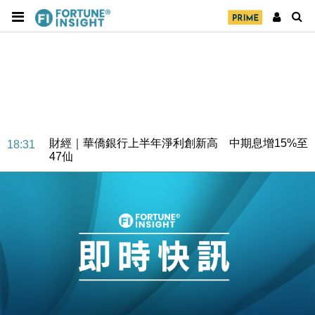
財經｜華僑銀行上半年淨利創新高 中期息增15%至
18:31
47仙
財經｜滙豐上調香港今年GDP預測至4.5% 看好貿易
17:33
及消費表現
本地｜假冒內地執法人員要求交「保證金」 43歲女子
16:47
損失近6900萬元
財經｜日經失守6.5萬點後回穩 全周仍升近2%
16:05
財經｜恒隆10月換帥 玩具「反」斗城亞洲CEO蔡德
15:47
粦接任