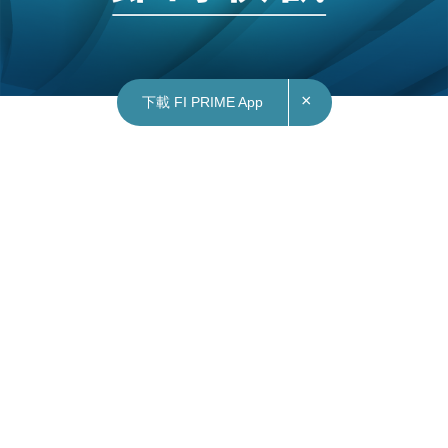
×
下載 FI PRIME App
04/07/2023
12:43
港股｜比亞迪騰勢N7純電獵跑SUV上市 料兩周
內交付
比亞迪（1211）騰勢品牌旗下全新獵跑SUV騰勢
N7正式上市，共推出4款車型，售價介乎31.98至
37.98萬元（人民幣，下同），同時可選不帶雲輦-A
系統的Air版，共計兩款，售價30.18至32.18萬元。
比亞迪稱，騰勢N7預計將在兩周內開始交付。