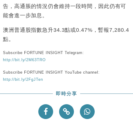
財經｜恒隆10月換帥 玩具「反」斗城亞洲CEO蔡德
15:47
告，高通脹的情況仍會維持一段時間，因此仍有可
粦接任
能會進一步加息。
財經｜韓股反覆波動收跌 連挫7周創逾3年最長跌勢
15:11
澳洲普通股指數急升34.3點或0.47%，暫報7,280.4
財經｜內地7月美元計價出口增近24%勝預期 貿易順
13:44
差達1125億美元
點。
財經｜日本春季三度入市撐日圓 4月單日斥6.28萬億
12:44
日圓干預創新高
Subscribe FORTUNE INSIGHT Telegram:
http://bit.ly/2M63TRO
國際｜特朗普料美伊戰事快結束 承認部分彈藥庫存緊
11:12
張
Subscribe FORTUNE INSIGHT YouTube channel:
財經｜SA售股自救後再出手 斥4億美元押注未上市公
15:59
http://bit.ly/2FgJTen
司
即時分享