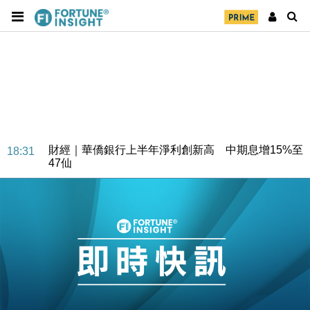
財經｜華僑銀行上半年淨利創新高 中期息增15%至
18:31
47仙
財經｜滙豐上調香港今年GDP預測至4.5% 看好貿易
17:33
及消費表現
本地｜假冒內地執法人員要求交「保證金」 43歲女子
16:47
損失近6900萬元
財經｜日經失守6.5萬點後回穩 全周仍升近2%
16:05
財經｜恒隆10月換帥 玩具「反」斗城亞洲CEO蔡德
15:47
粦接任