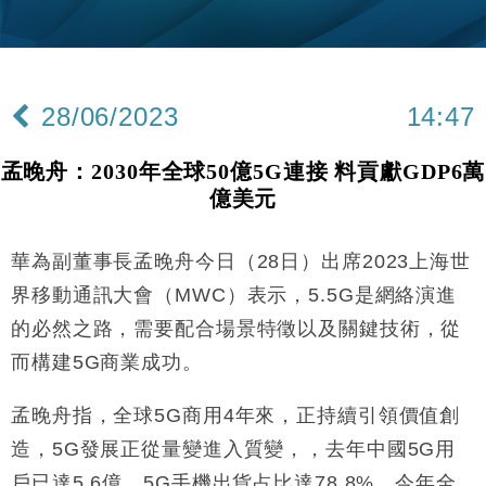
財經｜韓股反覆波動收跌 連挫7周創逾3年最長跌勢
15:11
財經｜內地7月美元計價出口增近24%勝預期 貿易順
13:44
差達1125億美元
28/06/2023
14:47
財經｜日本春季三度入市撐日圓 4月單日斥6.28萬億
12:44
日圓干預創新高
孟晚舟：2030年全球50億5G連接 料貢獻GDP6萬
國際｜特朗普料美伊戰事快結束 承認部分彈藥庫存緊
11:12
億美元
張
財經｜SA售股自救後再出手 斥4億美元押注未上市公
15:59
司
華為副董事長孟晚舟今日（28日）出席2023上海世
財經｜華僑銀行上半年淨利創新高 中期息增15%至
18:31
界移動通訊大會（MWC）表示，5.5G是網絡演進
47仙
的必然之路，需要配合場景特徵以及關鍵技術，從
財經｜滙豐上調香港今年GDP預測至4.5% 看好貿易
17:33
而構建5G商業成功。
及消費表現
本地｜假冒內地執法人員要求交「保證金」 43歲女子
16:47
孟晚舟指，全球5G商用4年來，正持續引領價值創
損失近6900萬元
造，5G發展正從量變進入質變，，去年中國5G用
財經｜日經失守6.5萬點後回穩 全周仍升近2%
16:05
戶已達5.6億，5G手機出貨占比達78.8%。今年全