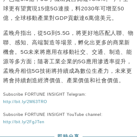
財經｜恒隆10月換帥 玩具「反」斗城亞洲CEO蔡德
15:47
球更有望實現15億5G連接，料2030年可增至50
粦接任
億，全球移動產業對GDP貢獻達6萬億美元。
財經｜韓股反覆波動收跌 連挫7周創逾3年最長跌勢
15:11
孟晚舟指出，從5G到5.5G，將更好地匹配人聯、物
財經｜內地7月美元計價出口增近24%勝預期 貿易順
13:44
聯、感知、高端製造等場景，孵化出更多的商業新
差達1125億美元
機會。5G未來將應用在移動社交、交通、制造、能
財經｜日本春季三度入市撐日圓 4月單日斥6.28萬億
12:44
日圓干預創新高
源等多方面；隨著工業企業的5G應用滲透率提升，
國際｜特朗普料美伊戰事快結束 承認部分彈藥庫存緊
11:12
孟晚舟相信5G技術將持續成為數位生產力，未來更
張
將會持續創造經濟價值、產業價值和社會價值。
財經｜SA售股自救後再出手 斥4億美元押注未上市公
15:59
司
Subscribe FORTUNE INSIGHT Telegram:
http://bit.ly/2M63TRO
Subscribe FORTUNE INSIGHT YouTube channel:
http://bit.ly/2FgJTen
即時分享