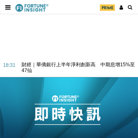
財經｜華僑銀行上半年淨利創新高 中期息增15%至
18:31
47仙
財經｜滙豐上調香港今年GDP預測至4.5% 看好貿易
17:33
及消費表現
本地｜假冒內地執法人員要求交「保證金」 43歲女子
16:47
損失近6900萬元
財經｜日經失守6.5萬點後回穩 全周仍升近2%
16:05
財經｜恒隆10月換帥 玩具「反」斗城亞洲CEO蔡德
15:47
粦接任