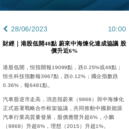
財經｜韓股反覆波動收跌 連挫7周創逾3年最長跌勢
15:11
財經｜內地7月美元計價出口增近24%勝預期 貿易順
13:44
差達1125億美元
28/06/2023
10:00
財經｜日本春季三度入市撐日圓 4月單日斥6.28萬億
12:44
日圓干預創新高
財經｜港股低開48點 蔚來中海煉化達成協議 股
國際｜特朗普料美伊戰事快結束 承認部分彈藥庫存緊
11:12
價升近6%
張
財經｜SA售股自救後再出手 斥4億美元押注未上市公
15:59
司
港股低開，恒指開報19099點，跌0.25%或48點；
財經｜華僑銀行上半年淨利創新高 中期息增15%至
18:31
恒生科技指數報3967點，跌0.12%；國企指數跌
47仙
0.36%，報6481點。
財經｜滙豐上調香港今年GDP預測至4.5% 看好貿易
17:33
及消費表現
汽車股逆市走高，消息指蔚來（9866）與中海煉化
本地｜假冒內地執法人員要求交「保證金」 43歲女子
16:47
正式簽署戰略合作框架協議，共同推動中國新能源
損失近6900萬元
汽車行業高質量發展，股價應聲升超6%，小鵬
財經｜日經失守6.5萬點後回穩 全周仍升近2%
16:05
（9868）升超6%，理想（2015）升超1%。