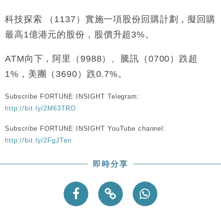
財經｜恒隆10月換帥 玩具「反」斗城亞洲CEO蔡德
15:47
粦接任
科技探索 （1137）實施一項股份回購計劃，擬回購
財經｜韓股反覆波動收跌 連挫7周創逾3年最長跌勢
15:11
最高1億港元的股份，股價升超3%。
財經｜內地7月美元計價出口增近24%勝預期 貿易順
13:44
ATM向下，阿里（9988）、騰訊（0700）跌超
差達1125億美元
1%，美團（3690）跌0.7%。
財經｜日本春季三度入市撐日圓 4月單日斥6.28萬億
12:44
日圓干預創新高
Subscribe FORTUNE INSIGHT Telegram:
國際｜特朗普料美伊戰事快結束 承認部分彈藥庫存緊
11:12
http://bit.ly/2M63TRO
張
Subscribe FORTUNE INSIGHT YouTube channel:
財經｜SA售股自救後再出手 斥4億美元押注未上市公
15:59
司
http://bit.ly/2FgJTen
即時分享