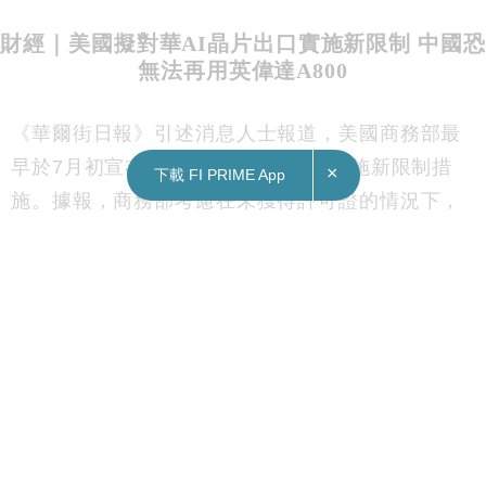
財經｜美國擬對華AI晶片出口實施新限制 中國恐
無法再用英偉達A800
《華爾街日報》引述消息人士報道，美國商務部最
早於7月初宣布，向中國AI晶片出口實施新限制措
×
下載 FI PRIME App
施。據報，商務部考慮在未獲得許可證的情況下，
禁止英偉達（美：NVDA）及其他晶片公司，向中
國及其他相關國家客戶出口其生產的晶片。此舉或
進一步削弱中國在AI等領域發展。
英偉達盤後跌3.01%，報406美元；AMD跌
2.44%，報107美元。
美國去年9月下令英偉達不准出口其兩款最先進的晶
片A100與H100到中國以及香港。為合符美國政府