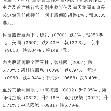
財經｜恒隆10月換帥 玩具「反」斗城亞洲CEO蔡德
15:47
粦接任
主席及首席執行官分別由蔡崇信及淘天集團董事長
財經｜韓股反覆波動收跌 連挫7周創逾3年最長跌勢
15:11
吳泳銘升任或接任；阿里股價跌超過1%，報88.35
港元。
財經｜內地7月美元計價出口增近24%勝預期 貿易順
13:44
差達1125億美元
科技股普遍向下，騰訊（0700）跌2%，報350港
財經｜日本春季三度入市撐日圓 4月單日斥6.28萬億
12:44
元；美團（3690）跌3.43%，報132.3元；京東
日圓干預創新高
（9618）跌3.04%，報149.7元。
國際｜特朗普料美伊戰事快結束 承認部分彈藥庫存緊
11:12
張
內房股藍籌股全面受挫，碧桂園（2007）跌
財經｜SA售股自救後再出手 斥4億美元押注未上市公
15:59
司
6.78%；碧桂園服務（6098）跌6.97%；龍湖
（0960）跌4.94%；中海外（0688）跌3.49%。
至於其他藍籌股，中電控股（0002）升7.85%，康
師傅控股（0322）升2.18%；銀河娛樂（0027）升
1.71%；中芯國際（0981）跌5.79%。