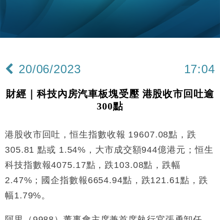
財經｜韓股反覆波動收跌 連挫7周創逾3年最長跌勢
15:11
財經｜內地7月美元計價出口增近24%勝預期 貿易順
13:44
差達1125億美元
財經｜日本春季三度入市撐日圓 4月單日斥6.28萬億
12:44
日圓干預創新高
20/06/2023
17:04
國際｜特朗普料美伊戰事快結束 承認部分彈藥庫存緊
11:12
張
財經｜科技內房汽車板塊受壓 港股收市回吐逾
財經｜SA售股自救後再出手 斥4億美元押注未上市公
15:59
300點
司
財經｜華僑銀行上半年淨利創新高 中期息增15%至
18:31
47仙
港股收市回吐，恒生指數收報 19607.08點，跌
財經｜滙豐上調香港今年GDP預測至4.5% 看好貿易
17:33
305.81 點或 1.54%，大市成交額944億港元；恒生
及消費表現
科技指數報4075.17點，跌103.08點，跌幅
本地｜假冒內地執法人員要求交「保證金」 43歲女子
16:47
2.47%；國企指數報6654.94點，跌121.61點，跌
損失近6900萬元
幅1.79%。
財經｜日經失守6.5萬點後回穩 全周仍升近2%
16:05
阿里（9988）董事會主席兼首席執行官張勇卸任，