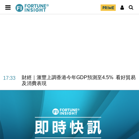
財經｜華僑銀行上半年淨利創新高 中期息增15%至
18:31
47仙
財經｜滙豐上調香港今年GDP預測至4.5% 看好貿易
17:33
及消費表現
本地｜假冒內地執法人員要求交「保證金」 43歲女子
16:47
損失近6900萬元
財經｜日經失守6.5萬點後回穩 全周仍升近2%
16:05
財經｜恒隆10月換帥 玩具「反」斗城亞洲CEO蔡德
15:47
粦接任