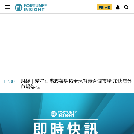
財經｜SA售股自救後再出手 斥4億美元押注未上市公
15:59
司
財經｜精星香港夥菜鳥拓全球智慧倉儲市場 加快海外
11:30
市場落地
地產｜大酒店中期轉賺2300萬元 斥21億翻新香港及
14:50
東京半島
國際｜特朗普赴洛杉磯高球場活動前 男子攜槍彈被捕
13:12
財經｜香港7月PMI回落至51 企業擴張放慢兼縮減人
12:30
手