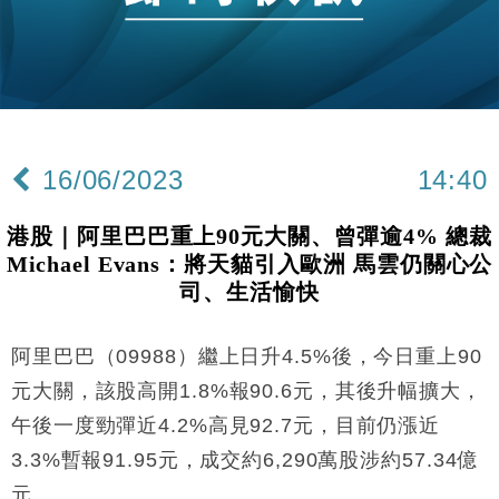
財經｜黑石傳再籌逾360億美元 支援Anthropic租用
11:40
Google晶片
財經｜美商務部擬擴大金屬關稅範圍 14類產品或加徵
10:57
25%
本地｜新世界K11 9月升級會員制度 增鉑金卡級別鎖
18:15
定高消費客群
16/06/2023
14:40
財經｜本港6月零售額連升14個月 珠寶鐘錶銷售升勢
17:40
最強
港股｜阿里巴巴重上90元大關、曾彈逾4% 總裁
財經｜滙控重啟最多10億美元回購 派息比率目標維持
16:33
Michael Evans：將天貓引入歐洲 馬雲仍關心公
50%
司、生活愉快
財經｜SA售股自救後再出手 斥4億美元押注未上市公
15:59
司
阿里巴巴（09988）繼上日升4.5%後，今日重上90
財經｜精星香港夥菜鳥拓全球智慧倉儲市場 加快海外
11:30
市場落地
元大關，該股高開1.8%報90.6元，其後升幅擴大，
地產｜大酒店中期轉賺2300萬元 斥21億翻新香港及
14:50
午後一度勁彈近4.2%高見92.7元，目前仍漲近
東京半島
3.3%暫報91.95元，成交約6,290萬股涉約57.34億
國際｜特朗普赴洛杉磯高球場活動前 男子攜槍彈被捕
13:12
元。