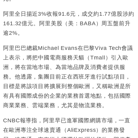
財經｜香港7月PMI回落至51 企業擴張放慢兼縮減人
12:30
手
阿里全日揚近3%收報91.6元，成交約1.77億股涉約
財經｜黑石傳再籌逾360億美元 支援Anthropic租用
161.32億元。阿里美股（美：BABA）周五盤前升
11:40
Google晶片
逾2%。
財經｜美商務部擬擴大金屬關稅範圍 14類產品或加徵
10:57
25%
阿里巴巴總裁Michael Evans在巴黎Viva Tech會議
本地｜新世界K11 9月升級會員制度 增鉑金卡級別鎖
18:15
上表示，將把中國電商服務天貓（Tmall）引入歐
定高消費客群
洲，將在當地市場、為當地品牌及消費者提供服
財經｜本港6月零售額連升14個月 珠寶鐘錶銷售升勢
17:40
最強
務。他透露，集團目前正在西班牙進行試點項目，
財經｜滙控重啟最多10億美元回購 派息比率目標維持
16:33
目標是將該項目將擴展到整個歐洲，又稱歐洲是所
50%
有具有國際成份的企業的業務首選地點，包括國際
商業業務、雲端業務，尤其是物流業務。
CNBC報導指，阿里早已進軍國際網購市場，一直
在歐洲專注全球速賣通（AliExpress）的業務發