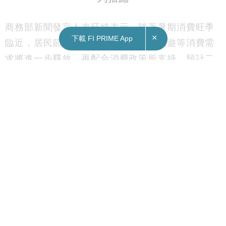
商務部新聞發言人束珏婷表示，隨著暑期消費旺季
×
下載 FI PRIME App
臨近，居民節假日、休閒購物、出行旅遊等消費需
求將進一步釋放，再配合消費政策所支持，預計二
季度消費市場有望繼續保持平穩增長。
她稱，商務部將繼續完善消費政策以及加強部門協
同，推出支持恢復及擴大消費的一系列政策措施。
同時亦會圍繞促進汽車、家居、品牌消費和餐飲業
高質量發展，出台針對性配套措施；持續辦好消費
活動，不斷創新消費場景。
Subscribe FORTUNE INSIGHT Telegram:
http://bit.ly/2M63TRO
Subscribe FORTUNE INSIGHT YouTube channel: