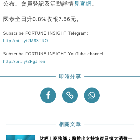
財經｜香港7月PMI回落至51 企業擴張放慢兼縮減人
12:30
公布。會員登記及活動詳情
見官網
。
手
財經｜黑石傳再籌逾360億美元 支援Anthropic租用
11:40
國泰全日升0.8%收報7.56元。
Google晶片
財經｜美商務部擬擴大金屬關稅範圍 14類產品或加徵
10:57
Subscribe FORTUNE INSIGHT Telegram:
25%
http://bit.ly/2M63TRO
本地｜新世界K11 9月升級會員制度 增鉑金卡級別鎖
18:15
Subscribe FORTUNE INSIGHT YouTube channel:
定高消費客群
http://bit.ly/2FgJTen
財經｜本港6月零售額連升14個月 珠寶鐘錶銷售升勢
17:40
最強
即時分享
財經｜滙控重啟最多10億美元回購 派息比率目標維持
16:33
50%
相關文章
財經｜商務部：將推出支持恢復及擴大消費一