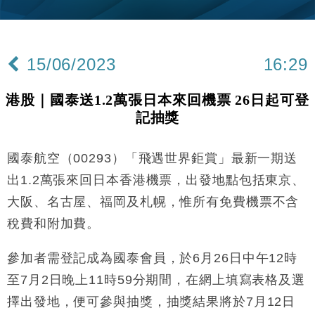
財經｜黑石傳再籌逾360億美元 支援Anthropic租用
11:40
Google晶片
財經｜美商務部擬擴大金屬關稅範圍 14類產品或加徵
10:57
25%
15/06/2023
16:29
本地｜新世界K11 9月升級會員制度 增鉑金卡級別鎖
18:15
定高消費客群
港股｜國泰送1.2萬張日本來回機票 26日起可登
財經｜本港6月零售額連升14個月 珠寶鐘錶銷售升勢
17:40
記抽獎
最強
財經｜滙控重啟最多10億美元回購 派息比率目標維持
16:33
50%
國泰航空（00293）「飛遇世界鉅賞」最新一期送
財經｜SA售股自救後再出手 斥4億美元押注未上市公
15:59
出1.2萬張來回日本香港機票，出發地點包括東京、
司
大阪、名古屋、福岡及札幌，惟所有免費機票不含
財經｜精星香港夥菜鳥拓全球智慧倉儲市場 加快海外
11:30
稅費和附加費。
市場落地
地產｜大酒店中期轉賺2300萬元 斥21億翻新香港及
14:50
參加者需登記成為國泰會員，於6月26日中午12時
東京半島
至7月2日晚上11時59分期間，在網上填寫表格及選
國際｜特朗普赴洛杉磯高球場活動前 男子攜槍彈被捕
13:12
擇出發地，便可參與抽獎，抽獎結果將於7月12日