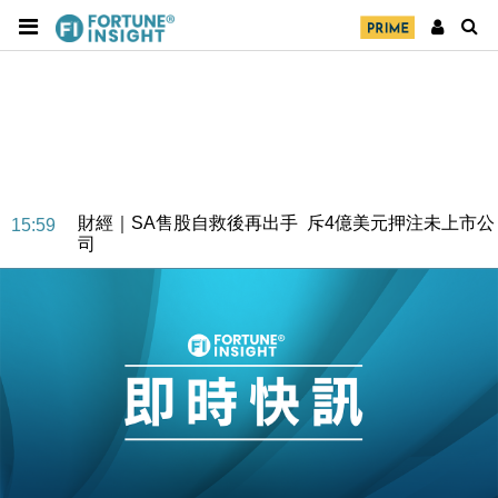
財經｜SA售股自救後再出手 斥4億美元押注未上市公
15:59
司
財經｜精星香港夥菜鳥拓全球智慧倉儲市場 加快海外
11:30
市場落地
地產｜大酒店中期轉賺2300萬元 斥21億翻新香港及
14:50
東京半島
國際｜特朗普赴洛杉磯高球場活動前 男子攜槍彈被捕
13:12
財經｜香港7月PMI回落至51 企業擴張放慢兼縮減人
12:30
手