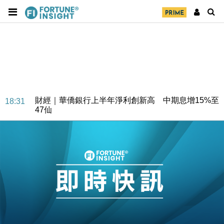
財經｜華僑銀行上半年淨利創新高 中期息增15%至
18:31
47仙
財經｜滙豐上調香港今年GDP預測至4.5% 看好貿易
17:33
及消費表現
本地｜假冒內地執法人員要求交「保證金」 43歲女子
16:47
損失近6900萬元
財經｜日經失守6.5萬點後回穩 全周仍升近2%
16:05
財經｜恒隆10月換帥 玩具「反」斗城亞洲CEO蔡德
15:47
粦接任