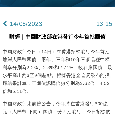
財經｜韓股反覆波動收跌 連挫7周創逾3年最長跌勢
15:11
財經｜內地7月美元計價出口增近24%勝預期 貿易順
13:44
差達1125億美元
14/06/2023
13:15
財經｜日本春季三度入市撐日圓 4月單日斥6.28萬億
12:44
日圓干預創新高
財經｜中國財政部在港發行今年首批國債
國際｜特朗普料美伊戰事快結束 承認部分彈藥庫存緊
11:12
張
中國財政部今日（14日）在香港招標發行今年首期
財經｜SA售股自救後再出手 斥4億美元押注未上市公
15:59
司
離岸人民幣國債，兩年、三年和10年三個品種中標
財經｜華僑銀行上半年淨利創新高 中期息增15%至
18:31
利率分別為2.2%、2.3%和2.71%，較在岸國債二級
47仙
水平高出約6至9個基點。根據香港金管局發布的投
財經｜滙豐上調香港今年GDP預測至4.5% 看好貿易
17:33
及消費表現
標結果計算，三期債認購倍數分別為3.62倍、4.52
本地｜假冒內地執法人員要求交「保證金」 43歲女子
倍和5.11倍。
16:47
損失近6900萬元
財經｜日經失守6.5萬點後回穩 全周仍升近2%
中國財政部此前曾公告，今年將在香港發行300億
16:05
元（人民幣‧下同）國債，分四期發行；今日招標的