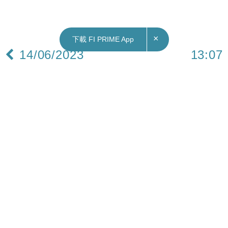
×
下載 FI PRIME App
14/06/2023
13:07
中國｜外長秦剛與美國務卿布林肯通電 促推動中
美關係止跌企穩
中國國務委員兼外長秦剛今日（14日）應約與美國
國務卿布林肯通電話，秦剛指中美關係遭遇新的困
難和挑戰，責任是清楚的。中方始終遵循習近平主
席提出的相互尊重、和平共處、合作共贏原則看待
和處理中美關係。
秦剛就台灣問題等中方核心關切闡明了嚴正立場，
強調美方應予尊重，停止干涉中國內政，停止以競