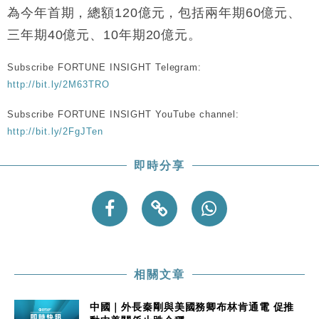
財經｜恒隆10月換帥 玩具「反」斗城亞洲CEO蔡德
15:47
為今年首期，總額120億元，包括兩年期60億元、
粦接任
三年期40億元、10年期20億元。
財經｜韓股反覆波動收跌 連挫7周創逾3年最長跌勢
15:11
Subscribe FORTUNE INSIGHT Telegram:
財經｜內地7月美元計價出口增近24%勝預期 貿易順
13:44
http://bit.ly/2M63TRO
差達1125億美元
財經｜日本春季三度入市撐日圓 4月單日斥6.28萬億
12:44
Subscribe FORTUNE INSIGHT YouTube channel:
日圓干預創新高
http://bit.ly/2FgJTen
國際｜特朗普料美伊戰事快結束 承認部分彈藥庫存緊
11:12
張
即時分享
財經｜SA售股自救後再出手 斥4億美元押注未上市公
15:59
司
相關文章
中國｜外長秦剛與美國務卿布林肯通電 促推