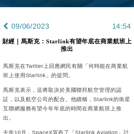
15:11
財經｜內地7月美元計價出口增近24%勝預期 貿易順
13:44
差達1125億美元
09/06/2023
14:54
財經｜日本春季三度入市撐日圓 4月單日斥6.28萬億
12:44
日圓干預創新高
財經｜馬斯克：Starlink有望年底在商業航班上
國際｜特朗普料美伊戰事快結束 承認部分彈藥庫存緊
11:12
推出
張
財經｜SA售股自救後再出手 斥4億美元押注未上市公
15:59
司
馬斯克在Twitter上回應網民有關「何時能在商業航
財經｜華僑銀行上半年淨利創新高 中期息增15%至
18:31
班上使用Starlink」的提問。
47仙
財經｜滙豐上調香港今年GDP預測至4.5% 看好貿易
馬斯克表示，這將取決於美國聯邦航空管理的認
17:33
及消費表現
証，以及航空公司的配合。他續稱，Starlink的衛星
本地｜假冒內地執法人員要求交「保證金」 43歲女子
16:47
互聯網服務有望今年年底的時間在商業航班上推
損失近6900萬元
出。
財經｜日經失守6.5萬點後回穩 全周仍升近2%
16:05
去年10月，SpaceX宣布了「Starlink Aviation」計