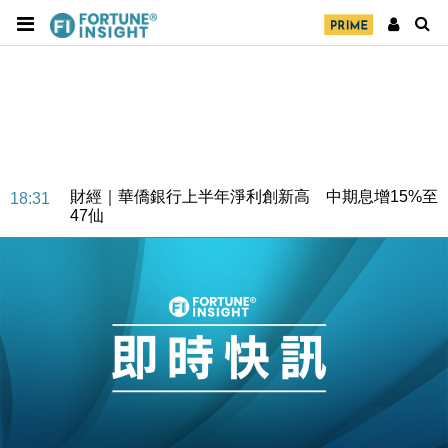
財經｜華僑銀行上半年淨利創新高 中期息增15%至
18:31
47仙
財經｜滙豐上調香港今年GDP預測至4.5% 看好貿易
17:33
及消費表現
本地｜假冒內地執法人員要求交「保證金」 43歲女子
16:47
損失近6900萬元
財經｜日經失守6.5萬點後回穩 全周仍升近2%
16:05
財經｜恒隆10月換帥 玩具「反」斗城亞洲CEO蔡德
15:47
粦接任
財經｜韓股反覆波動收跌 連挫7周創逾3年最長跌勢