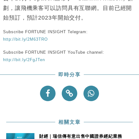
財經｜恒隆10月換帥 玩具「反」斗城亞洲CEO蔡德
15:47
粦接任
劃，讓飛機乘客可以訪問具有互聯網。目前已經開
財經｜韓股反覆波動收跌 連挫7周創逾3年最長跌勢
15:11
始預訂，預計2023年開始交付。
財經｜內地7月美元計價出口增近24%勝預期 貿易順
13:44
Subscribe FORTUNE INSIGHT Telegram:
差達1125億美元
http://bit.ly/2M63TRO
財經｜日本春季三度入市撐日圓 4月單日斥6.28萬億
12:44
Subscribe FORTUNE INSIGHT YouTube channel:
日圓干預創新高
http://bit.ly/2FgJTen
國際｜特朗普料美伊戰事快結束 承認部分彈藥庫存緊
11:12
張
即時分享
財經｜SA售股自救後再出手 斥4億美元押注未上市公
15:59
司
相關文章
財經｜瑞信傳有意出售中國證券經紀業務