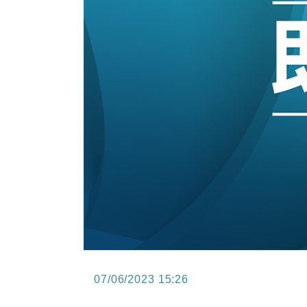
11:40
財經｜黑石傳再籌逾360億美元 支援Ant
10:57
財經｜美商務部擬擴大金屬關稅範圍 
18:15
本地｜新世界K11 9月升級會員制
17:40
財經｜本港6月零售額連升14個月
16:33
財經｜滙控重啟最多10億美元回購 
07/06/2023 15:26