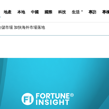
地產
本地
中國
國際
科技
生活
專訪
專
億美元押注未上市公司
儲市場 加快海外市場落地
斥21億翻新香港及東京半島
 男子攜槍彈被捕
業擴張放慢兼縮減人手
hropic租用Google晶片
14類產品或加徵25%
度 增鉑金卡級別鎖定高消費客群
 珠寶鐘錶銷售升勢最強
派息比率目標維持50%
億美元押注未上市公司
儲市場 加快海外市場落地
斥21億翻新香港及東京半島
 男子攜槍彈被捕
業擴張放慢兼縮減人手