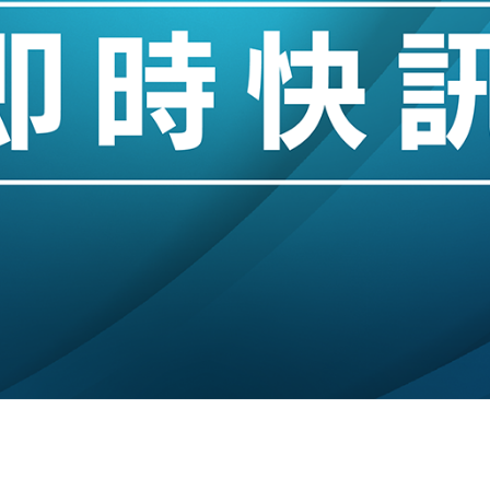
hropic租用Google晶片
14類產品或加徵25%
度 增鉑金卡級別鎖定高消費客群
 珠寶鐘錶銷售升勢最強
派息比率目標維持50%