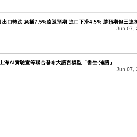
出口轉跌 急插7.5%遠遜預期 進口下滑4.5% 勝預期但三連
Jun 07,
上海AI實驗室等聯合發布大語言模型「書生·浦語」
Jun 07,