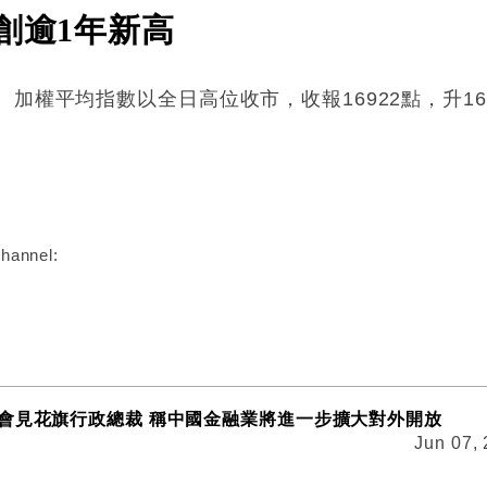
創逾1年新高
加權平均指數以全日高位收市，收報16922點，升160
:
hannel:
會見花旗行政總裁 稱中國金融業將進一步擴大對外開放
Jun 07,