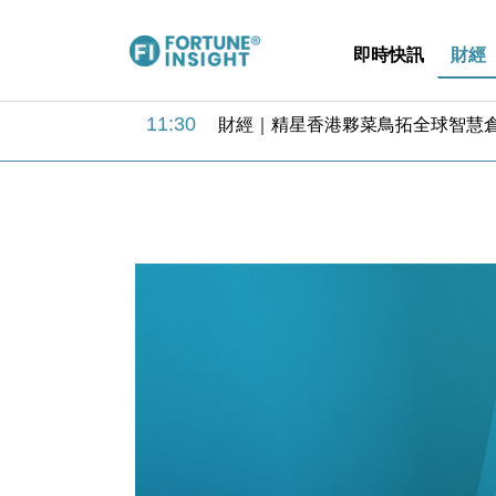
即時快訊
財經
15:59
財經｜SA售股自救後再出手 斥4
11:30
財經｜精星香港夥菜鳥拓全球智慧倉
14:50
地產｜大酒店中期轉賺2300萬元 
13:12
國際｜特朗普赴洛杉磯高球場活動前
12:30
財經｜香港7月PMI回落至51 企
11:40
財經｜黑石傳再籌逾360億美元 支援Ant
10:57
財經｜美商務部擬擴大金屬關稅範圍 
18:15
本地｜新世界K11 9月升級會員制
17:40
財經｜本港6月零售額連升14個月
16:33
財經｜滙控重啟最多10億美元回購 
15:59
財經｜SA售股自救後再出手 斥4
11:30
財經｜精星香港夥菜鳥拓全球智慧倉
14:50
地產｜大酒店中期轉賺2300萬元 
13:12
國際｜特朗普赴洛杉磯高球場活動前
12:30
財經｜香港7月PMI回落至51 企