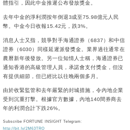
體指引，因此中金推遲公布發放獎金。
財經｜恒隆10月換帥 玩具「反」斗城亞洲CEO蔡德
15:47
粦接任
去年中金的淨利潤按年倒退3成至75.98億元人民
財經｜韓股反覆波動收跌 連挫7周創逾3年最長跌勢
15:11
幣。中金今日收報15.42元，跌3%。
財經｜內地7月美元計價出口增近24%勝預期 貿易順
13:44
消息人士又指，競爭對手海通證券（6837）和中信
差達1125億美元
證券（6030）同樣延遲派發獎金。業界過往通常在
財經｜日本春季三度入市撐日圓 4月單日斥6.28萬億
12:44
農曆新年後發放。另一位知情人士稱，海通證券已
日圓干預創新高
通知香港的高級管理人員，承諾會支付獎金，但沒
國際｜特朗普料美伊戰事快結束 承認部分彈藥庫存緊
11:12
張
有提供細節，但已經比以往晚兩個多月。
財經｜SA售股自救後再出手 斥4億美元押注未上市公
15:59
司
由於收緊監管和去年嚴緊的封城措施，令內地企業
受到沉重打擊。根據官方數據，內地140間券商去
年的利潤合計下跌26%。
Subscribe FORTUNE INSIGHT Telegram:
http://bit.ly/2M63TRO