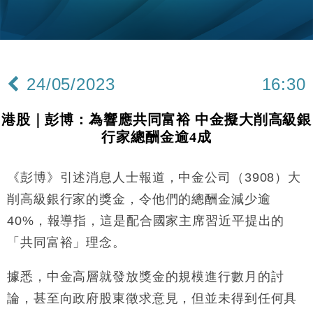
粦接任
財經｜韓股反覆波動收跌 連挫7周創逾3年最長跌勢
15:11
財經｜內地7月美元計價出口增近24%勝預期 貿易順
13:44
差達1125億美元
24/05/2023
16:30
財經｜日本春季三度入市撐日圓 4月單日斥6.28萬億
12:44
日圓干預創新高
港股｜彭博：為響應共同富裕 中金擬大削高級銀
國際｜特朗普料美伊戰事快結束 承認部分彈藥庫存緊
11:12
行家總酬金逾4成
張
財經｜SA售股自救後再出手 斥4億美元押注未上市公
15:59
司
《彭博》引述消息人士報道，中金公司（3908）大
財經｜華僑銀行上半年淨利創新高 中期息增15%至
18:31
削高級銀行家的獎金，令他們的總酬金減少逾
47仙
40%，報導指，這是配合國家主席習近平提出的
財經｜滙豐上調香港今年GDP預測至4.5% 看好貿易
17:33
「共同富裕」理念。
及消費表現
本地｜假冒內地執法人員要求交「保證金」 43歲女子
16:47
據悉，中金高層就發放獎金的規模進行數月的討
損失近6900萬元
論，甚至向政府股東徵求意見，但並未得到任何具
財經｜日經失守6.5萬點後回穩 全周仍升近2%
16:05