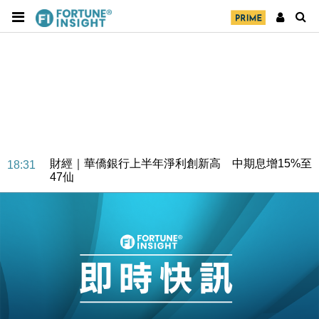
財經｜華僑銀行上半年淨利創新高 中期息增15%至
18:31
47仙
財經｜滙豐上調香港今年GDP預測至4.5% 看好貿易
17:33
及消費表現
本地｜假冒內地執法人員要求交「保證金」 43歲女子
16:47
損失近6900萬元
財經｜日經失守6.5萬點後回穩 全周仍升近2%
16:05
財經｜恒隆10月換帥 玩具「反」斗城亞洲CEO蔡德
15:47