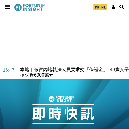
財經｜華僑銀行上半年淨利創新高 中期息增15%至
18:31
47仙
財經｜滙豐上調香港今年GDP預測至4.5% 看好貿易
17:33
及消費表現
本地｜假冒內地執法人員要求交「保證金」 43歲女子
16:47
損失近6900萬元
財經｜日經失守6.5萬點後回穩 全周仍升近2%
16:05
財經｜恒隆10月換帥 玩具「反」斗城亞洲CEO蔡德
15:47
粦接任
財經｜韓股反覆波動收跌 連挫7周創逾3年最長跌勢
15:11
財經｜內地7月美元計價出口增近24%勝預期 貿易順
13:44