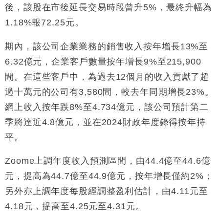
後，該股在市後延長交易時段曾升5%，最終升幅為
財經｜內地7月美元計價出口增近24%勝預期 貿易順
13:44
1.18%報72.25元。
差達1125億美元
財經｜日本春季三度入市撐日圓 4月單日斥6.28萬億
12:44
期內，該公司企業業務的銷售收入按年增長13%至
日圓干預創新高
6.32億元，企業客戶數量按年增長9%至215,900
國際｜特朗普料美伊戰事快結束 承認部分彈藥庫存緊
11:12
間。在這些客戶中，為過去12個月的收入貢獻了超
張
過十萬元的公司有3,580間，較去年同期增長23%。
財經｜SA售股自救後再出手 斥4億美元押注未上市公
15:59
司
網上收入按年跌8%至4.734億元，該公司預計第二
季將達近4.8億元，並在2024財政年度錄得按年持
平。
Zoome上調年度收入預測區間，由44.4億至44.6億
元，提高為44.7億至44.9億元，按年增長僅約2%；
另外亦上調年度每股經調整盈利估計，由4.11元至
4.18元，提高至4.25元至4.31元。