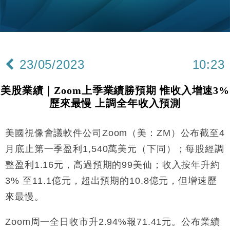
差達1125億美元
財經｜日本春季三度入市撐日圓 4月單日斥6.28萬億
12:44
日圓干預創新高
國際｜特朗普料美伊戰事快結束 承認部分彈藥庫存緊
11:12
張
23/05/2023
10:23
財經｜SA售股自救後再出手 斥4億美元押注未上市公
15:59
司
美股業績｜Zoom上季業績勝預期 惟收入增速3%
財經｜華僑銀行上半年淨利創新高 中期息增15%至
18:31
歷來最慢 上調全年收入預測
47仙
財經｜滙豐上調香港今年GDP預測至4.5% 看好貿易
17:33
及消費表現
美國視像會議軟件公司Zoom（美：ZM）公布截至4
本地｜假冒內地執法人員要求交「保證金」 43歲女子
16:47
月底止第一季盈利1,540萬美元（下同）；每股經調
損失近6900萬元
整盈利1.16元，高過預期的99美仙；收入按年升約
財經｜日經失守6.5萬點後回穩 全周仍升近2%
16:05
3% 至11.1億元，超出預期的10.8億元，但增速歷
來最慢。
財經｜恒隆10月換帥 玩具「反」斗城亞洲CEO蔡德
15:47
粦接任
Zoom周一全日收市升2.94%報71.41元。公布業績
財經｜韓股反覆波動收跌 連挫7周創逾3年最長跌勢
15:11