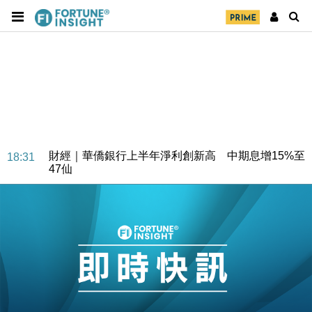
財經｜華僑銀行上半年淨利創新高 中期息增15%至
18:31
47仙
財經｜滙豐上調香港今年GDP預測至4.5% 看好貿易
17:33
及消費表現
本地｜假冒內地執法人員要求交「保證金」 43歲女子
16:47
損失近6900萬元
財經｜日經失守6.5萬點後回穩 全周仍升近2%
16:05
財經｜恒隆10月換帥 玩具「反」斗城亞洲CEO蔡德
15:47
粦接任