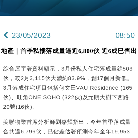
財經｜韓股反覆波動收跌 連挫7周創逾3年最長跌勢
15:11
財經｜內地7月美元計價出口增近24%勝預期 貿易順
13:44
差達1125億美元
23/05/2023
08:50
財經｜日本春季三度入市撐日圓 4月單日斥6.28萬億
12:44
日圓干預創新高
地產｜首季私樓落成量逼近6,800伙 近6成已售出
國際｜特朗普料美伊戰事快結束 承認部分彈藥庫存緊
11:12
張
綜合屋宇署資料顯示，3月份私人住宅落成量錄503
財經｜SA售股自救後再出手 斥4億美元押注未上市公
15:59
司
伙，較2月3,115伙大減約83.9%，創17個月新低。
財經｜華僑銀行上半年淨利創新高 中期息增15%至
18:31
3月落成住宅項目包括何文田VAU Residence (165
47仙
伙)、旺角ONE SOHO (322伙)及元朗大樹下西路
財經｜滙豐上調香港今年GDP預測至4.5% 看好貿易
17:33
及消費表現
20號(16伙)。
本地｜假冒內地執法人員要求交「保證金」 43歲女子
16:47
損失近6900萬元
美聯物業首席分析師劉嘉輝指出，今年首季落成量
財經｜日經失守6.5萬點後回穩 全周仍升近2%
合共達6,796伙，已佔差估署預測今年全年19,953
16:05