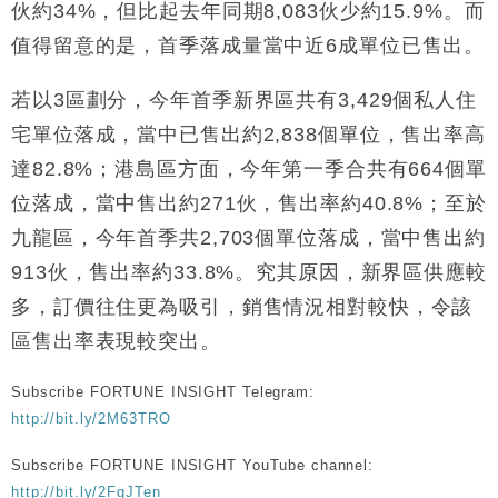
伙約34%，但比起去年同期8,083伙少約15.9%。而
財經｜恒隆10月換帥 玩具「反」斗城亞洲CEO蔡德
15:47
值得留意的是，首季落成量當中近6成單位已售出。
粦接任
財經｜韓股反覆波動收跌 連挫7周創逾3年最長跌勢
15:11
若以3區劃分，今年首季新界區共有3,429個私人住
宅單位落成，當中已售出約2,838個單位，售出率高
財經｜內地7月美元計價出口增近24%勝預期 貿易順
13:44
差達1125億美元
達82.8%；港島區方面，今年第一季合共有664個單
財經｜日本春季三度入市撐日圓 4月單日斥6.28萬億
12:44
位落成，當中售出約271伙，售出率約40.8%；至於
日圓干預創新高
九龍區，今年首季共2,703個單位落成，當中售出約
國際｜特朗普料美伊戰事快結束 承認部分彈藥庫存緊
11:12
913伙，售出率約33.8%。究其原因，新界區供應較
張
多，訂價往住更為吸引，銷售情況相對較快，令該
財經｜SA售股自救後再出手 斥4億美元押注未上市公
15:59
司
區售出率表現較突出。
Subscribe FORTUNE INSIGHT Telegram:
http://bit.ly/2M63TRO
Subscribe FORTUNE INSIGHT YouTube channel:
http://bit.ly/2FgJTen