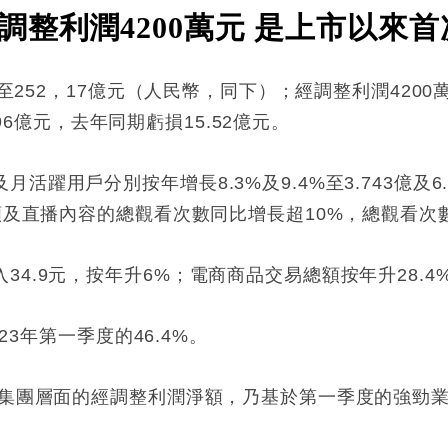
整利潤4200萬元 是上市以來
7%至252，17億元（人民幣，同下）；經調整利潤42
9.96億元，去年同期虧損15.52億元。
活躍用戶分別按年增長8.3%及9.4%至3.743億及
視頻及直播內容的總觀看次數同比增長超10%，總觀看
.9元，按年升6%；電商商品交易總額按年升28.4%至
023年第一季度的46.4%。
以來集團層面的經調整利潤淨額，乃基於第一季度的強勁