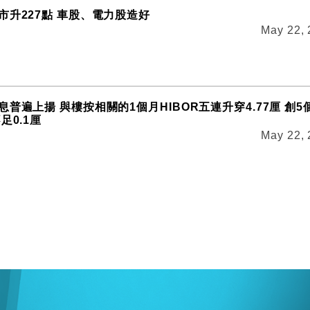
市升227點 車股、電力股造好
May 22,
普遍上揚 與樓按相關的1個月HIBOR五連升穿4.77厘 創5
足0.1厘
May 22,