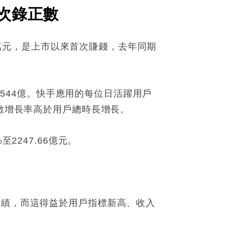
首次錄正數
00萬元，是上市以來首次賺錢，去年同期
6.544億。快手應用的每位日活躍用戶
次數增長率高於用戶總時長增長。
2247.66億元。
業績，而這得益於用戶指標新高、收入