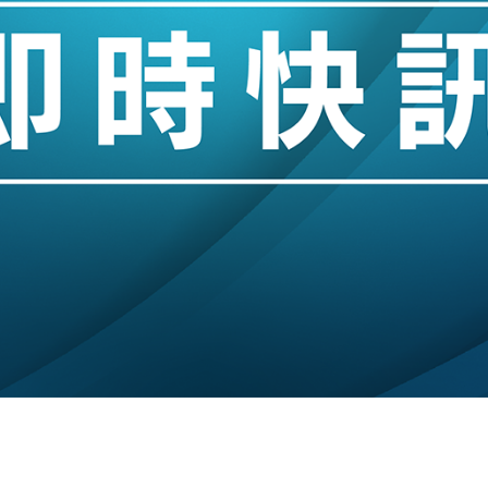
創逾3年最長跌勢
%勝預期 貿易順差達1125億美元
單日斥6.28萬億日圓干預創新高
認部分彈藥庫存緊張
億美元押注未上市公司