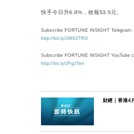
快手今日升6.8%，收報53.5元。
Subscribe FORTUNE INSIGHT Telegram
http://bit.ly/2M63TRO
Subscribe FORTUNE INSIGHT YouTube c
http://bit.ly/2FgJTen
財經｜香港4月