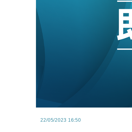
15:11
財經｜韓股反覆波動收跌 連挫7周
13:44
財經｜內地7月美元計價出口增近24
12:44
財經｜日本春季三度入市撐日圓 4月
11:12
國際｜特朗普料美伊戰事快結束 承
15:59
財經｜SA售股自救後再出手 斥4
22/05/2023 16:50