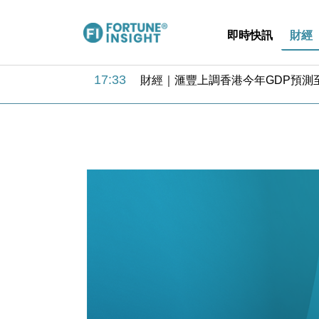
即時快訊
財經
18:31
財經｜華僑銀行上半年淨利創新高 
17:33
財經｜滙豐上調香港今年GDP預測至
16:47
本地｜假冒內地執法人員要求交「保證
16:05
財經｜日經失守6.5萬點後回穩 全
15:47
財經｜恒隆10月換帥 玩具「反」斗
15:11
財經｜韓股反覆波動收跌 連挫7周
13:44
財經｜內地7月美元計價出口增近24
12:44
財經｜日本春季三度入市撐日圓 4月
11:12
國際｜特朗普料美伊戰事快結束 承
15:59
財經｜SA售股自救後再出手 斥4
18:31
財經｜華僑銀行上半年淨利創新高 
17:33
財經｜滙豐上調香港今年GDP預測至
16:47
本地｜假冒內地執法人員要求交「保證
16:05
財經｜日經失守6.5萬點後回穩 全
15:47
財經｜恒隆10月換帥 玩具「反」斗