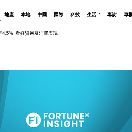
地產
本地
中國
國際
科技
生活
專訪
專
中期息增15%至47仙
4.5% 看好貿易及消費表現
金」 43歲女子損失近6900萬元
周仍升近2%
城亞洲CEO蔡德粦接任
創逾3年最長跌勢
%勝預期 貿易順差達1125億美元
單日斥6.28萬億日圓干預創新高
認部分彈藥庫存緊張
億美元押注未上市公司
中期息增15%至47仙
4.5% 看好貿易及消費表現
金」 43歲女子損失近6900萬元
周仍升近2%
城亞洲CEO蔡德粦接任