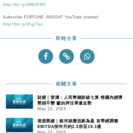
Google晶片
http://bit.ly/2M63TRO
財經｜美商務部擬擴大金屬關稅範圍 14類產品或加徵
10:57
Subscribe FORTUNE INSIGHT YouTube channel:
25%
http://bit.ly/2FgJTen
本地｜新世界K11 9月升級會員制度 增鉑金卡級別鎖
18:15
定高消費客群
即時分享
財經｜本港6月零售額連升14個月 珠寶鐘錶銷售升勢
17:40
最強
財經｜滙控重啟最多10億美元回購 派息比率目標維持
16:33
50%
財經｜SHEIN傳最快8月中招股 估值料降至400億美
15:11
元以下
相關文章
財經｜管濤：人民幣雖跌破七算 惟國內經濟
勢頭不變 籲勿押注單邊走勢
May 22, 2023
港股業績｜銀河娛樂扭虧為盈 首季經調整
EBITDA按年升約2.3倍至19.1億
May 22, 2023