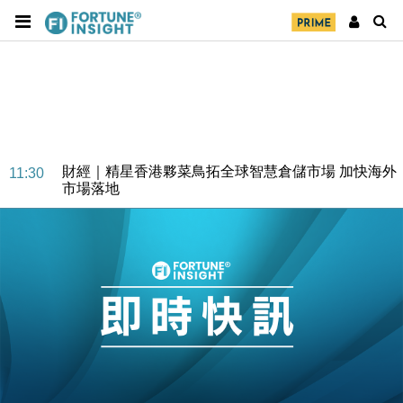
財經｜精星香港夥菜鳥拓全球智慧倉儲市場 加快海外
11:30
市場落地
地產｜大酒店中期轉賺2300萬元 斥21億翻新香港及
14:50
東京半島
國際｜特朗普赴洛杉磯高球場活動前 男子攜槍彈被捕
13:12
財經｜香港7月PMI回落至51 企業擴張放慢兼縮減人
12:30
手
財經｜黑石傳再籌逾360億美元 支援Anthropic租用
11:40
Google晶片
財經｜美商務部擬擴大金屬關稅範圍 14類產品或加徵
10:57