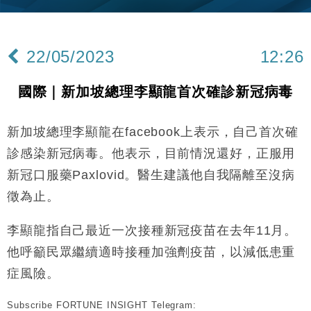
25%
本地｜新世界K11 9月升級會員制度 增鉑金卡級別鎖
18:15
定高消費客群
22/05/2023
12:26
財經｜本港6月零售額連升14個月 珠寶鐘錶銷售升勢
17:40
最強
國際｜新加坡總理李顯龍首次確診新冠病毒
財經｜滙控重啟最多10億美元回購 派息比率目標維持
16:33
50%
新加坡總理李顯龍在facebook上表示，自己首次確
財經｜SHEIN傳最快8月中招股 估值料降至400億美
15:11
元以下
診感染新冠病毒。他表示，目前情況還好，正服用
財經｜精星香港夥菜鳥拓全球智慧倉儲市場 加快海外
11:30
新冠口服藥Paxlovid。醫生建議他自我隔離至沒病
市場落地
徵為止。
地產｜大酒店中期轉賺2300萬元 斥21億翻新香港及
14:50
東京半島
李顯龍指自己最近一次接種新冠疫苗在去年11月。
國際｜特朗普赴洛杉磯高球場活動前 男子攜槍彈被捕
13:12
他呼籲民眾繼續適時接種加強劑疫苗，以減低患重
財經｜香港7月PMI回落至51 企業擴張放慢兼縮減人
症風險。
12:30
手
Subscribe FORTUNE INSIGHT Telegram:
財經｜黑石傳再籌逾360億美元 支援Anthropic租用
11:40