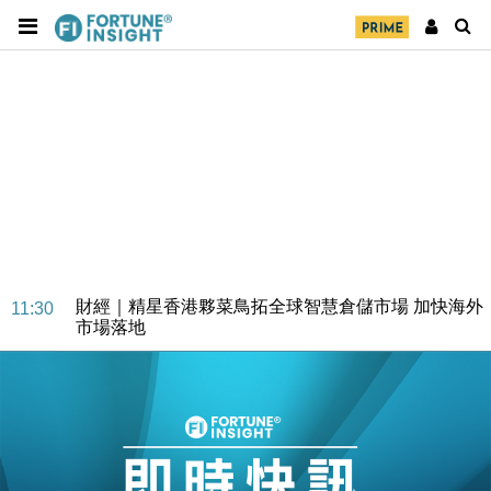
財經｜精星香港夥菜鳥拓全球智慧倉儲市場 加快海外
11:30
市場落地
地產｜大酒店中期轉賺2300萬元 斥21億翻新香港及
14:50
東京半島
國際｜特朗普赴洛杉磯高球場活動前 男子攜槍彈被捕
13:12
財經｜香港7月PMI回落至51 企業擴張放慢兼縮減人
12:30