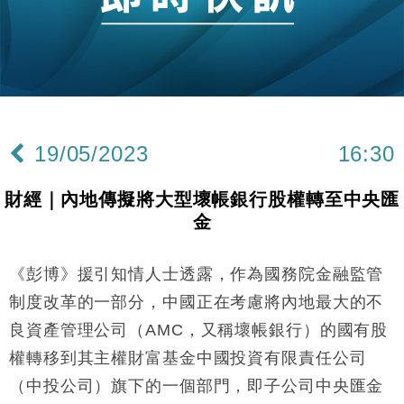
手
財經｜黑石傳再籌逾360億美元 支援Anthropic租用
11:40
Google晶片
財經｜美商務部擬擴大金屬關稅範圍 14類產品或加徵
10:57
25%
本地｜新世界K11 9月升級會員制度 增鉑金卡級別鎖
18:15
定高消費客群
19/05/2023
16:30
財經｜本港6月零售額連升14個月 珠寶鐘錶銷售升勢
17:40
最強
財經｜內地傳擬將大型壞帳銀行股權轉至中央匯
財經｜滙控重啟最多10億美元回購 派息比率目標維持
16:33
金
50%
財經｜SHEIN傳最快8月中招股 估值料降至400億美
15:11
元以下
《彭博》援引知情人士透露，作為國務院金融監管
財經｜精星香港夥菜鳥拓全球智慧倉儲市場 加快海外
11:30
制度改革的一部分，中國正在考慮將內地最大的不
市場落地
良資產管理公司（AMC，又稱壞帳銀行）的國有股
地產｜大酒店中期轉賺2300萬元 斥21億翻新香港及
14:50
權轉移到其主權財富基金中國投資有限責任公司
東京半島
（中投公司）旗下的一個部門，即子公司中央匯金
國際｜特朗普赴洛杉磯高球場活動前 男子攜槍彈被捕
13:12