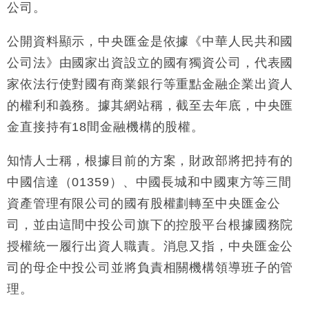
公司。
財經｜香港7月PMI回落至51 企業擴張放慢兼縮減人
12:30
手
公開資料顯示，中央匯金是依據《中華人民共和國
財經｜黑石傳再籌逾360億美元 支援Anthropic租用
11:40
公司法》由國家出資設立的國有獨資公司，代表國
Google晶片
家依法行使對國有商業銀行等重點金融企業出資人
財經｜美商務部擬擴大金屬關稅範圍 14類產品或加徵
10:57
的權利和義務。據其網站稱，截至去年底，中央匯
25%
金直接持有18間金融機構的股權。
本地｜新世界K11 9月升級會員制度 增鉑金卡級別鎖
18:15
定高消費客群
知情人士稱，根據目前的方案，財政部將把持有的
財經｜本港6月零售額連升14個月 珠寶鐘錶銷售升勢
17:40
最強
中國信達（01359）、中國長城和中國東方等三間
財經｜滙控重啟最多10億美元回購 派息比率目標維持
16:33
資產管理有限公司的國有股權劃轉至中央匯金公
50%
司，並由這間中投公司旗下的控股平台根據國務院
財經｜SHEIN傳最快8月中招股 估值料降至400億美
15:11
元以下
授權統一履行出資人職責。消息又指，中央匯金公
司的母企中投公司並將負責相關機構領導班子的管
理。