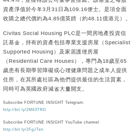
44.4%，並獲得該公司董事會推薦。該基金之每股
地產｜大酒店中期轉賺2300萬元 斥21億翻新香港及
14:50
資產淨值於今年3月31日為109.16便士。是項全面
東京半島
收購之總代價約為4.85億英鎊（約48.11億港元）。
國際｜特朗普赴洛杉磯高球場活動前 男子攜槍彈被捕
13:12
Civitas Social Housing PLC是一間房地產投資信
財經｜香港7月PMI回落至51 企業擴張放慢兼縮減人
12:30
託基金，持有的資產包括專業支援房屋（Specialist
手
Supported Housing）及家居護理房屋
財經｜黑石傳再籌逾360億美元 支援Anthropic租用
11:40
Google晶片
（Residential Care Houses），專門為18歲至65
財經｜美商務部擬擴大金屬關稅範圍 14類產品或加徵
10:57
歲患有長期學習障礙或心理健康問題之成年人提供
25%
住所，在其所處社區為他們提供最佳的生活質素，
本地｜新世界K11 9月升級會員制度 增鉑金卡級別鎖
18:15
定高消費客群
同時可為英國政府減省大量開支。
Subscribe FORTUNE INSIGHT Telegram:
http://bit.ly/2M63TRO
Subscribe FORTUNE INSIGHT YouTube channel:
http://bit.ly/2FgJTen