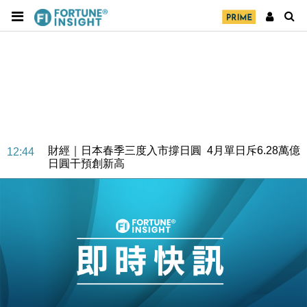
財經｜日本春季三度入市撐日圓 4月單日斥6.28萬億
12:44
日圓干預創新高
國際｜特朗普料美伊戰事快結束 承認部分彈藥庫存緊
11:12
張
財經｜SA售股自救後再出手 斥4億美元押注未上市公
15:59
司
財經｜精星香港夥菜鳥拓全球智慧倉儲市場 加快海外
11:30
市場落地
地產｜大酒店中期轉賺2300萬元 斥21億翻新香港及
14:50
東京半島