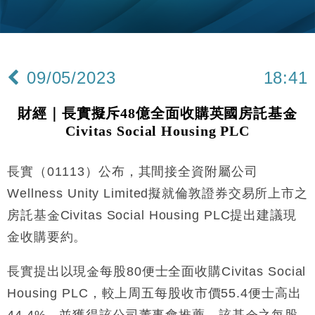
國際｜特朗普赴洛杉磯高球場活動前 男子攜槍彈被捕
13:12
財經｜香港7月PMI回落至51 企業擴張放慢兼縮減人
12:30
手
09/05/2023
18:41
財經｜黑石傳再籌逾360億美元 支援Anthropic租用
11:40
Google晶片
財經｜長實擬斥48億全面收購英國房託基金
財經｜美商務部擬擴大金屬關稅範圍 14類產品或加徵
10:57
Civitas Social Housing PLC
25%
本地｜新世界K11 9月升級會員制度 增鉑金卡級別鎖
18:15
定高消費客群
長實（01113）公布，其間接全資附屬公司
財經｜日本春季三度入市撐日圓 4月單日斥6.28萬億
12:44
Wellness Unity Limited擬就倫敦證券交易所上市之
日圓干預創新高
房託基金Civitas Social Housing PLC提出建議現
國際｜特朗普料美伊戰事快結束 承認部分彈藥庫存緊
11:12
金收購要約。
張
財經｜SA售股自救後再出手 斥4億美元押注未上市公
15:59
長實提出以現金每股80便士全面收購Civitas Social
司
Housing PLC，較上周五每股收市價55.4便士高出
財經｜精星香港夥菜鳥拓全球智慧倉儲市場 加快海外
11:30
市場落地