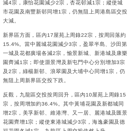
減4宗，康怡花園減少2宗，杏花邨減1宗；縱使城
市花園及南豐新邨同增1宗，仍無阻上周港島區交投
大減。
新界區方面，區內17屋苑上周錄22宗，按周回落約
15.4%。當中麗城花園減少3宗，盈翠半島、沙田第
一城及花都廣場各減2宗，愉景新城、新港城及康樂
園齊減1宗；即使灝景灣及新屯門中心分別增加3宗
及2宗，綠楊新邨、浪翠園及大埔中心同增1宗，仍
無阻上周新界區交投下跌。
反觀，九龍區交投按周回升，區內10屋苑上周錄15
宗，按周增加約36.4%。其中黃埔花園及新都城同
增2宗，美孚新邨、維港灣、又一居、麗港城及匯景
花園齊增1宗；縱使東港城減少3宗，海逸豪園及德
福花園各減1宗，九龍區上周交投依然上升。