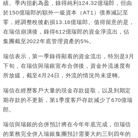
17:33
績。季內扭虧為盈，錄得純利124.32億瑞郎，但由
及消費表現
於150億瑞郎的額外一級資本（AT1）債券減記至
本地｜假冒內地執法人員要求交「保證金」 43歲女子
16:47
損失近6900萬元
零，經調整稅後虧損13.16億瑞郎。值得留意的是，
財經｜日經失守6.5萬點後回穩 全周仍升近2%
在瑞信崩潰後，錄得612億瑞郎的資金淨流出，佔
16:05
集團截至2022年底管理資產的5%。
財經｜恒隆10月換帥 玩具「反」斗城亞洲CEO蔡德
15:47
粦接任
瑞信表示，第一季錄得顯着的資金流出，特別是3月
財經｜韓股反覆波動收跌 連挫7周創逾3年最長跌勢
15:11
下旬，在瑞信與瑞銀宣布合併後，資金外流速度有
所放緩，截至4月24日，外流的情況尚未逆轉。
財經｜內地7月美元計價出口增近24%勝預期 貿易順
13:44
差達1125億美元
瑞信在經歷客戶大量的現金存款提取，以及到期定
財經｜日本春季三度入市撐日圓 4月單日斥6.28萬億
12:44
日圓干預創新高
期存款的不更新，第1季度客戶存款減少了670億瑞
國際｜特朗普料美伊戰事快結束 承認部分彈藥庫存緊
11:12
郎。
張
財經｜SA售股自救後再出手 斥4億美元押注未上市公
15:59
瑞信與瑞銀的合併預計將在今年年底完成，但瑞信
司
的業務完全併入瑞銀集團預計需要大約三到四年的