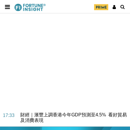
財經｜華僑銀行上半年淨利創新高 中期息增15%至
18:31
47仙
財經｜滙豐上調香港今年GDP預測至4.5% 看好貿易
17:33
及消費表現
本地｜假冒內地執法人員要求交「保證金」 43歲女子
16:47