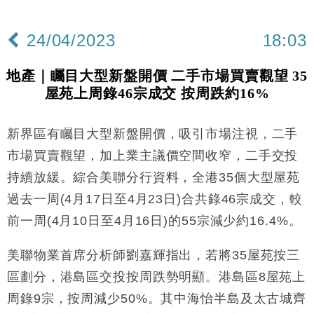
24/04/2023
18:03
地產｜矚目大型新盤開價 二手市場買賣觀望 35
屋苑上周錄46宗成交 按周跌約16%
新界區有矚目大型新盤開價，吸引市場注視，二手
市場買賣觀望，加上業主議價空間收窄，二手交投
持續放緩。綜合美聯分行資料，全港35個大型屋苑
過去一周(4月17日至4月23日)合共錄46宗成交，較
前一周(4月10日至4月16日)的55宗減少約16.4%。
美聯物業首席分析師劉嘉輝指出，若將35屋苑按三
區劃分，港島區交投按周跌勢明顯。港島區8屋苑上
周錄9宗，按周減少50%。其中海怡半島及太古城齊