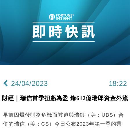
損失近6900萬元
財經｜日經失守6.5萬點後回穩 全周仍升近2%
16:05
財經｜恒隆10月換帥 玩具「反」斗城亞洲CEO蔡德
15:47
粦接任
財經｜韓股反覆波動收跌 連挫7周創逾3年最長跌勢
15:11
財經｜內地7月美元計價出口增近24%勝預期 貿易順
13:44
差達1125億美元
財經｜日本春季三度入市撐日圓 4月單日斥6.28萬億
12:44
日圓干預創新高
24/04/2023
18:22
國際｜特朗普料美伊戰事快結束 承認部分彈藥庫存緊
11:12
張
財經｜瑞信首季扭虧為盈 錄612億瑞郎資金外流
財經｜SA售股自救後再出手 斥4億美元押注未上市公
15:59
司
早前因爆發財務危機而被迫與瑞銀（美：UBS）合
財經｜華僑銀行上半年淨利創新高 中期息增15%至
18:31
47仙
併的瑞信（美：CS）今日公布2023年第一季的業
財經｜滙豐上調香港今年GDP預測至4.5% 看好貿易