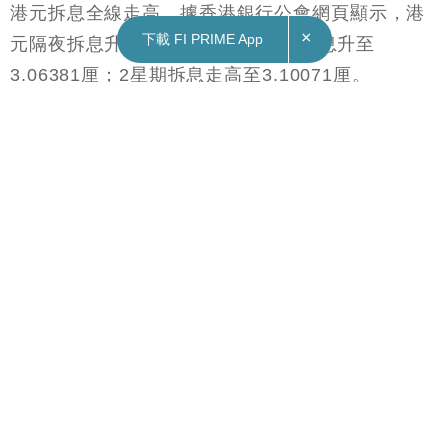
×
下載 FI PRIME App
24/04/2023
11:26
財經｜港元拆息全線走高 與樓按相關的1個月
HIBOR四連揚
港元拆息全線走高。據香港銀行公會網頁顯示，港
元隔夜拆息升至3.11286厘；1星期拆息升至
3.06381厘；2星期拆息走高至3.10071厘。
與樓按相關的1個月拆息轉升至3.14042厘，連升四
個交易日；3個月拆息升至3.62655厘。
長息方面，半年期拆息升至4.04512厘；1年期拆息
走高至4.37804厘。