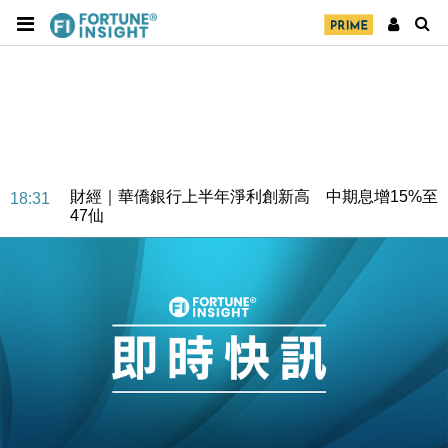
財經｜華僑銀行上半年淨利創新高 中期息增15%至
18:31
47仙
財經｜滙豐上調香港今年GDP預測至4.5% 看好貿易
17:33
及消費表現
本地｜假冒內地執法人員要求交「保證金」 43歲女子
16:47
損失近6900萬元
財經｜日經失守6.5萬點後回穩 全周仍升近2%
16:05
財經｜恒隆10月換帥 玩具「反」斗城亞洲CEO蔡德
15:47
粦接任
財經｜韓股反覆波動收跌 連挫7周創逾3年最長跌勢