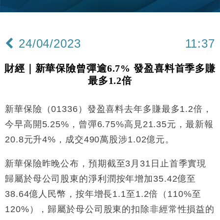
15:11
財經｜內地7月美元計價出口增近24%勝預期 貿易順
13:44
差達1125億美元
24/04/2023
11:37
財經｜日本春季三度入市撐日圓 4月單日斥6.28萬億
12:44
日圓干預創新高
財經｜新華保險曾彈逾6.7% 發盈喜料首季多賺
國際｜特朗普料美伊戰事快結束 承認部分彈藥庫存緊
11:12
最多1.2倍
張
財經｜SA售股自救後再出手 斥4億美元押注未上市公
15:59
司
新華保險（01336）發盈喜料去年多賺最多1.2倍，
財經｜華僑銀行上半年淨利創新高 中期息增15%至
18:31
今早高開5.25%，曾彈6.75%高見21.35元，最新報
47仙
20.8元升4%，成交490萬股涉1.02億元。
財經｜滙豐上調香港今年GDP預測至4.5% 看好貿易
17:33
及消費表現
新華保險昨晚公布，預期截至3月31日止首季實現
本地｜假冒內地執法人員要求交「保證金」 43歲女子
16:47
歸屬於母公司股東的淨利潤按年增加35.42億至
損失近6900萬元
38.64億人民幣，按年增長1.1至1.2倍（110%至
財經｜日經失守6.5萬點後回穩 全周仍升近2%
16:05
120%），歸屬於母公司股東的扣除非經常性損益的