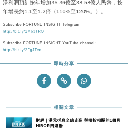
財經｜恒隆10月換帥 玩具「反」斗城亞洲CEO蔡德
15:47
淨利潤預計按年增加35.36億至38.58億人民幣，按
粦接任
年增長約1.1至1.2倍（110%至120%。）。
財經｜韓股反覆波動收跌 連挫7周創逾3年最長跌勢
15:11
Subscribe FORTUNE INSIGHT Telegram:
財經｜內地7月美元計價出口增近24%勝預期 貿易順
13:44
http://bit.ly/2M63TRO
差達1125億美元
財經｜日本春季三度入市撐日圓 4月單日斥6.28萬億
Subscribe FORTUNE INSIGHT YouTube channel:
12:44
日圓干預創新高
http://bit.ly/2FgJTen
國際｜特朗普料美伊戰事快結束 承認部分彈藥庫存緊
11:12
張
即時分享
財經｜SA售股自救後再出手 斥4億美元押注未上市公
15:59
司
相關文章
財經｜港元拆息全線走高 與樓按相關的1個月
HIBOR四連揚