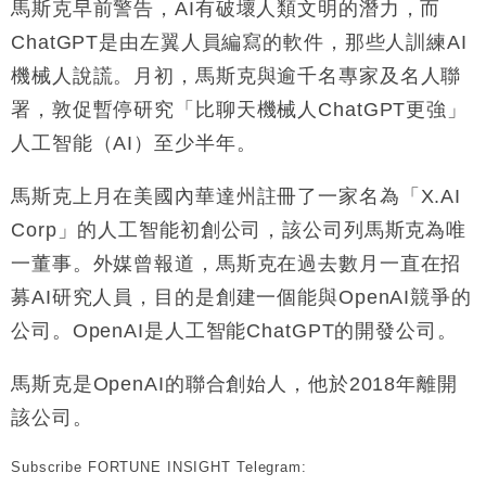
馬斯克早前警告，AI有破壞人類文明的潛力，而
財經｜恒隆10月換帥 玩具「反」斗城亞洲CEO蔡德
15:47
ChatGPT是由左翼人員編寫的軟件，那些人訓練AI
粦接任
機械人說謊。月初，馬斯克與逾千名專家及名人聯
財經｜韓股反覆波動收跌 連挫7周創逾3年最長跌勢
15:11
署，敦促暫停研究「比聊天機械人ChatGPT更強」
人工智能（AI）至少半年。
財經｜內地7月美元計價出口增近24%勝預期 貿易順
13:44
差達1125億美元
馬斯克上月在美國內華達州註冊了一家名為「X.AI
財經｜日本春季三度入市撐日圓 4月單日斥6.28萬億
12:44
日圓干預創新高
Corp」的人工智能初創公司，該公司列馬斯克為唯
國際｜特朗普料美伊戰事快結束 承認部分彈藥庫存緊
11:12
一董事。外媒曾報道，馬斯克在過去數月一直在招
張
募AI研究人員，目的是創建一個能與OpenAI競爭的
財經｜SA售股自救後再出手 斥4億美元押注未上市公
15:59
司
公司。OpenAI是人工智能ChatGPT的開發公司。
馬斯克是OpenAI的聯合創始人，他於2018年離開
該公司。
Subscribe FORTUNE INSIGHT Telegram: