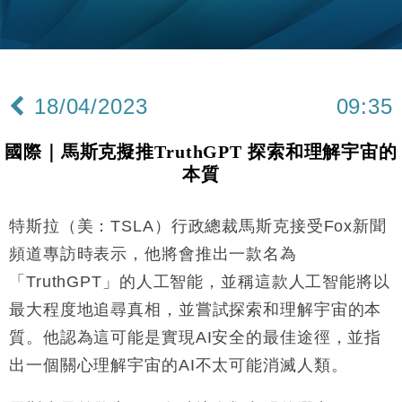
財經｜韓股反覆波動收跌 連挫7周創逾3年最長跌勢
15:11
財經｜內地7月美元計價出口增近24%勝預期 貿易順
13:44
差達1125億美元
18/04/2023
09:35
財經｜日本春季三度入市撐日圓 4月單日斥6.28萬億
12:44
日圓干預創新高
國際｜馬斯克擬推TruthGPT 探索和理解宇宙的
國際｜特朗普料美伊戰事快結束 承認部分彈藥庫存緊
11:12
本質
張
財經｜SA售股自救後再出手 斥4億美元押注未上市公
15:59
司
特斯拉（美：TSLA）行政總裁馬斯克接受Fox新聞
財經｜華僑銀行上半年淨利創新高 中期息增15%至
18:31
頻道專訪時表示，他將會推出一款名為
47仙
「TruthGPT」的人工智能，並稱這款人工智能將以
財經｜滙豐上調香港今年GDP預測至4.5% 看好貿易
17:33
最大程度地追尋真相，並嘗試探索和理解宇宙的本
及消費表現
質。他認為這可能是實現AI安全的最佳途徑，並指
本地｜假冒內地執法人員要求交「保證金」 43歲女子
16:47
損失近6900萬元
出一個關心理解宇宙的AI不太可能消滅人類。
財經｜日經失守6.5萬點後回穩 全周仍升近2%
16:05