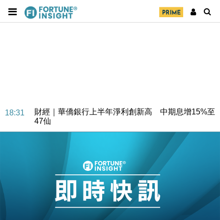
財經｜華僑銀行上半年淨利創新高 中期息增15%至
18:31
47仙
財經｜滙豐上調香港今年GDP預測至4.5% 看好貿易
17:33
及消費表現
本地｜假冒內地執法人員要求交「保證金」 43歲女子
16:47
損失近6900萬元
財經｜日經失守6.5萬點後回穩 全周仍升近2%
16:05
財經｜恒隆10月換帥 玩具「反」斗城亞洲CEO蔡德
15:47
粦接任