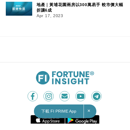
地產｜黃埔花園兩房以300萬易手 較市價大幅
折讓6成
Apr 17, 2023
17/04/2023
10:04
財經｜松下擬美國建第三間電動車電池廠
《路透》報導，電動車企業特斯拉（Tesla，美：
TSLA）電池供應商之一日本松下（Panasonic）表
×
示，考慮在美國奧克拉荷馬州（Oklahoma）興建
下載 FI PRIME App
新一間電動車電池廠，如成事將是該集團在美國的
第三間電池廠。