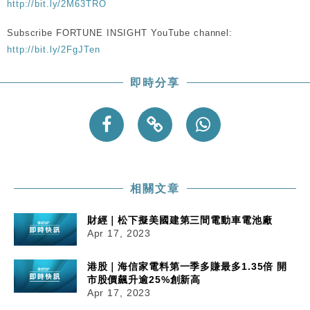
http://bit.ly/2M63TRO
粦接任
財經｜韓股反覆波動收跌 連挫7周創逾3年最長跌勢
15:11
Subscribe FORTUNE INSIGHT YouTube channel:
http://bit.ly/2FgJTen
財經｜內地7月美元計價出口增近24%勝預期 貿易順
13:44
差達1125億美元
即時分享
財經｜日本春季三度入市撐日圓 4月單日斥6.28萬億
12:44
日圓干預創新高
國際｜特朗普料美伊戰事快結束 承認部分彈藥庫存緊
11:12
張
財經｜SA售股自救後再出手 斥4億美元押注未上市公
15:59
司
相關文章
財經｜松下擬美國建第三間電動車電池廠
Apr 17, 2023
港股｜海信家電料第一季多賺最多1.35倍 開
市股價飆升逾25%創新高
Apr 17, 2023