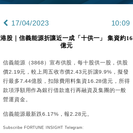
財經｜內地7月美元計價出口增近24%勝預期 貿易順
13:44
差達1125億美元
17/04/2023
10:09
財經｜日本春季三度入市撐日圓 4月單日斥6.28萬億
12:44
日圓干預創新高
港股｜信義能源折讓近一成「十供一」 集資約16
國際｜特朗普料美伊戰事快結束 承認部分彈藥庫存緊
11:12
億元
張
財經｜SA售股自救後再出手 斥4億美元押注未上市公
15:59
司
信義能源（3868）宣布供股，每十股供一股，供股
財經｜華僑銀行上半年淨利創新高 中期息增15%至
18:31
價2.19元，較上周五收市價2.43元折讓9.9%，擬發
47仙
行最多7.44億股，扣除費用料集資16.28億元，所得
財經｜滙豐上調香港今年GDP預測至4.5% 看好貿易
17:33
款項淨額用作為銀行借款進行再融資及集團的一般
及消費表現
營運資金。
本地｜假冒內地執法人員要求交「保證金」 43歲女子
16:47
損失近6900萬元
信義能源最新跌6.17%，報2.28元。
財經｜日經失守6.5萬點後回穩 全周仍升近2%
16:05
Subscribe FORTUNE INSIGHT Telegram:
財經｜恒隆10月換帥 玩具「反」斗城亞洲CEO蔡德
15:47