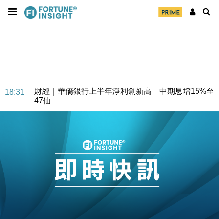
財經｜華僑銀行上半年淨利創新高 中期息增15%至
18:31
47仙
財經｜滙豐上調香港今年GDP預測至4.5% 看好貿易
17:33
及消費表現
本地｜假冒內地執法人員要求交「保證金」 43歲女子
16:47
損失近6900萬元
財經｜日經失守6.5萬點後回穩 全周仍升近2%
16:05
財經｜恒隆10月換帥 玩具「反」斗城亞洲CEO蔡德
15:47
粦接任
財經｜韓股反覆波動收跌 連挫7周創逾3年最長跌勢
15:11