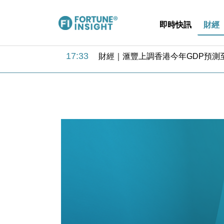
即時快訊
財經
18:31
財經｜華僑銀行上半年淨利創新高 
17:33
財經｜滙豐上調香港今年GDP預測至
16:47
本地｜假冒內地執法人員要求交「保證
16:05
財經｜日經失守6.5萬點後回穩 全
15:47
財經｜恒隆10月換帥 玩具「反」斗
15:11
財經｜韓股反覆波動收跌 連挫7周
13:44
財經｜內地7月美元計價出口增近24
12:44
財經｜日本春季三度入市撐日圓 4月
11:12
國際｜特朗普料美伊戰事快結束 承
15:59
財經｜SA售股自救後再出手 斥4
18:31
財經｜華僑銀行上半年淨利創新高 
17:33
財經｜滙豐上調香港今年GDP預測至
16:47
本地｜假冒內地執法人員要求交「保證
16:05
財經｜日經失守6.5萬點後回穩 全
15:47
財經｜恒隆10月換帥 玩具「反」斗