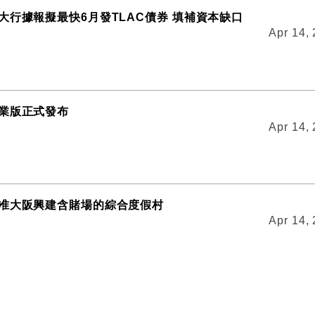
大行據報擬最快6月發TLAC債券 填補資本缺口
Apr 14,
業版正式發布
Apr 14,
准大阪興建含賭場的綜合度假村
Apr 14,