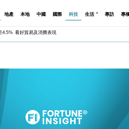
地產
本地
中國
國際
科技
生活
專訪
專
中期息增15%至47仙
4.5% 看好貿易及消費表現
金」 43歲女子損失近6900萬元
周仍升近2%
城亞洲CEO蔡德粦接任
創逾3年最長跌勢
%勝預期 貿易順差達1125億美元
單日斥6.28萬億日圓干預創新高
認部分彈藥庫存緊張
億美元押注未上市公司
中期息增15%至47仙
4.5% 看好貿易及消費表現
金」 43歲女子損失近6900萬元
周仍升近2%
城亞洲CEO蔡德粦接任