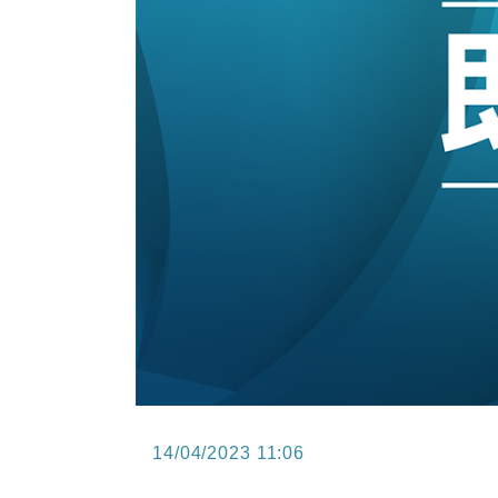
15:11
財經｜韓股反覆波動收跌 連挫7周
13:44
財經｜內地7月美元計價出口增近24
12:44
財經｜日本春季三度入市撐日圓 4月
11:12
國際｜特朗普料美伊戰事快結束 承
15:59
財經｜SA售股自救後再出手 斥4
14/04/2023 11:06