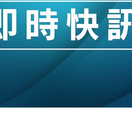
創逾3年最長跌勢
%勝預期 貿易順差達1125億美元
單日斥6.28萬億日圓干預創新高
認部分彈藥庫存緊張
億美元押注未上市公司