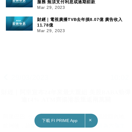
服務 無須支付利息或過期罰款
Mar 29, 2023
財經｜電視廣播TVB去年損8.07億 廣告收入
11.78億
Mar 29, 2023
29/03/2023
10:02
財經｜阿里宣布24年來最大重組 美股BABA勁彈
逾14% ATM齊揚港股重返兩萬關
阿里巴巴（09988）創辦人馬雲昨日確認設回內地
×
下載 FI PRIME App
杭州後，該集團向員工發信，
宣布將重組為六個主