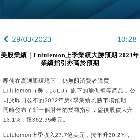
手
財經｜黑石傳再籌逾360億美元 支援Anthropic租用
11:40
Google晶片
財經｜美商務部擬擴大金屬關稅範圍 14類產品或加徵
10:57
25%
29/03/2023
10:28
本地｜新世界K11 9月升級會員制度 增鉑金卡級別鎖
18:15
定高消費客群
美股業績｜Lululemon上季業績大勝預期 2023年
財經｜本港6月零售額連升14個月 珠寶鐘錶銷售升勢
17:40
業績指引亦高於預期
最強
財經｜滙控重啟最多10億美元回購 派息比率目標維持
16:33
50%
即使在高通脹環境下，仍無阻消費者購買
財經｜SA售股自救後再出手 斥4億美元押注未上市公
15:59
Lululemon（美：LULU）旗下的瑜伽褲等產品，公
司
司於昨日公布的2022年第4季業績均勝市場預期，
財經｜精星香港夥菜鳥拓全球智慧倉儲市場 加快海外
11:30
同時發布了新一個財年的樂觀指引，盤後股價大升
市場落地
13.1%，報362.35美元。
地產｜大酒店中期轉賺2300萬元 斥21億翻新香港及
14:50
東京半島
Lululemon上季收入27.7億美元，按年升30.2%，
國際｜特朗普赴洛杉磯高球場活動前 男子攜槍彈被捕
13:12