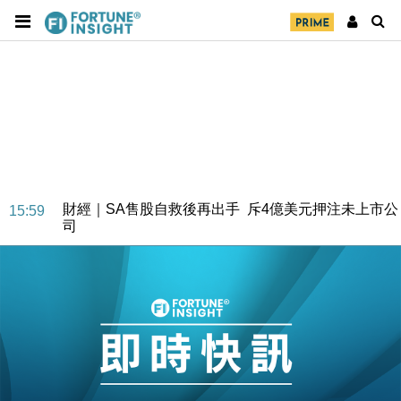
財經｜SA售股自救後再出手 斥4億美元押注未上市公
15:59
司
財經｜精星香港夥菜鳥拓全球智慧倉儲市場 加快海外
11:30
市場落地
地產｜大酒店中期轉賺2300萬元 斥21億翻新香港及
14:50
東京半島
國際｜特朗普赴洛杉磯高球場活動前 男子攜槍彈被捕
13:12
財經｜香港7月PMI回落至51 企業擴張放慢兼縮減人
12:30