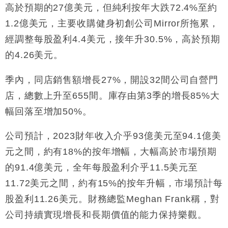
高於預期的27億美元，但純利按年大跌72.4%至約
財經｜香港7月PMI回落至51 企業擴張放慢兼縮減人
12:30
1.2億美元，主要收購健身初創公司Mirror所拖累，
手
經調整每股盈利4.4美元，接年升30.5%，高於預期
財經｜黑石傳再籌逾360億美元 支援Anthropic租用
11:40
的4.26美元。
Google晶片
財經｜美商務部擬擴大金屬關稅範圍 14類產品或加徵
10:57
季內，同店銷售額增長27%，開設32間公司自營門
25%
店，總數上升至655間。庫存由第3季的增長85%大
本地｜新世界K11 9月升級會員制度 增鉑金卡級別鎖
18:15
定高消費客群
幅回落至增加50%。
財經｜本港6月零售額連升14個月 珠寶鐘錶銷售升勢
17:40
最強
公司預計，2023財年收入介乎93億美元至94.1億美
財經｜滙控重啟最多10億美元回購 派息比率目標維持
16:33
元之間，約有18%的按年增幅，大幅高於市場預期
50%
的91.4億美元，全年每股盈利介乎11.5美元至
11.72美元之間，約有15%的按年升幅，市場預計每
股盈利11.26美元。財務總監Meghan Frank稱，對
公司持續實現增長和長期價值的能力保持樂觀。