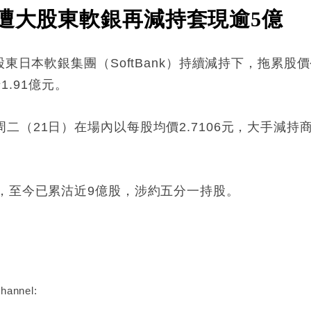
 遭大股東軟銀再減持套現逾5億
東日本軟銀集團（SoftBank）持續減持下，拖累股價今
涉1.91億元。
二（21日）在場內以每股均價2.7106元，大手減持商湯
，至今已累沽近9億股，涉約五分一持股。
:
hannel: