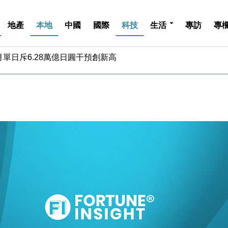
地產
本地
中國
國際
科技
生活
專訪
專
%勝預期 貿易順差達1125億美元
單日斥6.28萬億日圓干預創新高
認部分彈藥庫存緊張
億美元押注未上市公司
儲市場 加快海外市場落地
斥21億翻新香港及東京半島
 男子攜槍彈被捕
業擴張放慢兼縮減人手
hropic租用Google晶片
14類產品或加徵25%
%勝預期 貿易順差達1125億美元
單日斥6.28萬億日圓干預創新高
認部分彈藥庫存緊張
億美元押注未上市公司
儲市場 加快海外市場落地