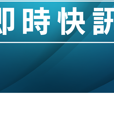
斥21億翻新香港及東京半島
 男子攜槍彈被捕
業擴張放慢兼縮減人手
hropic租用Google晶片
14類產品或加徵25%