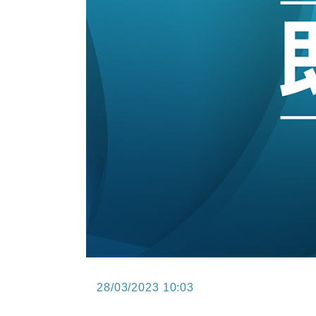
14:50
地產｜大酒店中期轉賺2300萬元 
13:12
國際｜特朗普赴洛杉磯高球場活動前
12:30
財經｜香港7月PMI回落至51 企
11:40
財經｜黑石傳再籌逾360億美元 支援Ant
10:57
財經｜美商務部擬擴大金屬關稅範圍 
28/03/2023 10:03