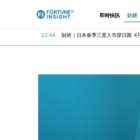
即時快訊
財經
13:44
財經｜內地7月美元計價出口增近24
12:44
財經｜日本春季三度入市撐日圓 4月
11:12
國際｜特朗普料美伊戰事快結束 承
15:59
財經｜SA售股自救後再出手 斥4
11:30
財經｜精星香港夥菜鳥拓全球智慧倉
14:50
地產｜大酒店中期轉賺2300萬元 
13:12
國際｜特朗普赴洛杉磯高球場活動前
12:30
財經｜香港7月PMI回落至51 企
11:40
財經｜黑石傳再籌逾360億美元 支援Ant
10:57
財經｜美商務部擬擴大金屬關稅範圍 
13:44
財經｜內地7月美元計價出口增近24
12:44
財經｜日本春季三度入市撐日圓 4月
11:12
國際｜特朗普料美伊戰事快結束 承
15:59
財經｜SA售股自救後再出手 斥4
11:30
財經｜精星香港夥菜鳥拓全球智慧倉