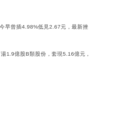
早曾插4.98%低見2.67元，最新挫
1.9億股B類股份，套現5.16億元，