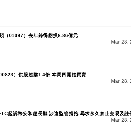
（01097）去年錄得虧損8.86億元
Mar 28,
0823）供股超購1.4倍 本周四開始買賣
Mar 28,
FTC起訴幣安和趙長鵬 涉違監管措拖 尋求永久禁止交易及註
Mar 28,