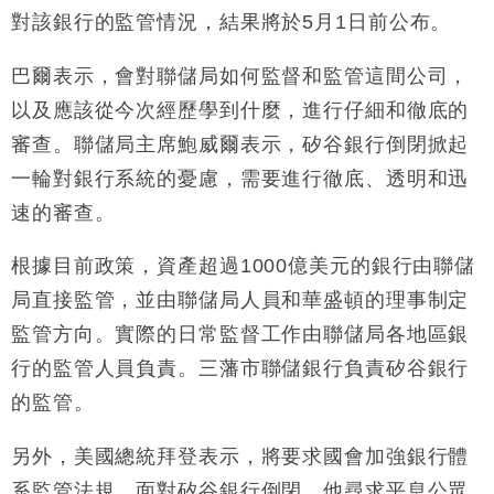
47仙
對該銀行的監管情況，結果將於5月1日前公布。
財經｜滙豐上調香港今年GDP預測至4.5% 看好貿易
17:33
及消費表現
巴爾表示，會對聯儲局如何監督和監管這間公司，
本地｜假冒內地執法人員要求交「保證金」 43歲女子
16:47
以及應該從今次經歷學到什麼，進行仔細和徹底的
損失近6900萬元
審查。聯儲局主席鮑威爾表示，矽谷銀行倒閉掀起
財經｜日經失守6.5萬點後回穩 全周仍升近2%
16:05
一輪對銀行系統的憂慮，需要進行徹底、透明和迅
財經｜恒隆10月換帥 玩具「反」斗城亞洲CEO蔡德
15:47
速的審查。
粦接任
財經｜韓股反覆波動收跌 連挫7周創逾3年最長跌勢
15:11
根據目前政策，資產超過1000億美元的銀行由聯儲
局直接監管，並由聯儲局人員和華盛頓的理事制定
財經｜內地7月美元計價出口增近24%勝預期 貿易順
13:44
監管方向。實際的日常監督工作由聯儲局各地區銀
差達1125億美元
行的監管人員負責。三藩市聯儲銀行負責矽谷銀行
財經｜日本春季三度入市撐日圓 4月單日斥6.28萬億
12:44
日圓干預創新高
的監管。
國際｜特朗普料美伊戰事快結束 承認部分彈藥庫存緊
11:12
張
另外，美國總統拜登表示，將要求國會加強銀行體
財經｜SA售股自救後再出手 斥4億美元押注未上市公
15:59
系監管法規。面對矽谷銀行倒閉，他尋求平息公眾