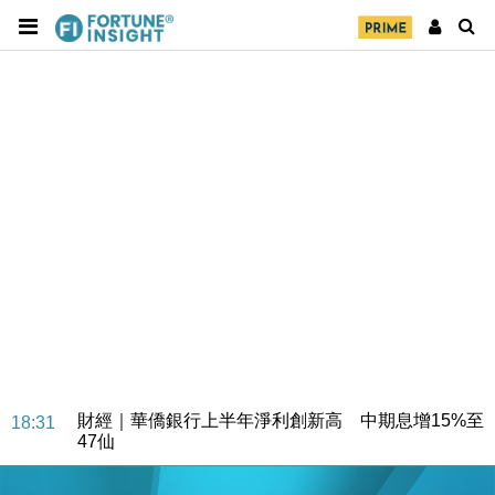
財經｜華僑銀行上半年淨利創新高 中期息增15%至
18:31
47仙
財經｜滙豐上調香港今年GDP預測至4.5% 看好貿易
17:33