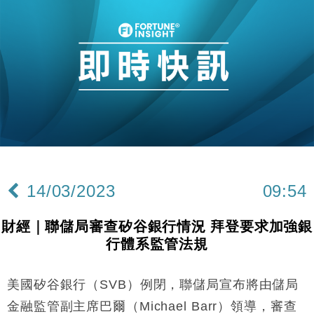
及消費表現
本地｜假冒內地執法人員要求交「保證金」 43歲女子
16:47
損失近6900萬元
財經｜日經失守6.5萬點後回穩 全周仍升近2%
16:05
財經｜恒隆10月換帥 玩具「反」斗城亞洲CEO蔡德
15:47
粦接任
財經｜韓股反覆波動收跌 連挫7周創逾3年最長跌勢
15:11
財經｜內地7月美元計價出口增近24%勝預期 貿易順
13:44
差達1125億美元
14/03/2023
09:54
財經｜日本春季三度入市撐日圓 4月單日斥6.28萬億
12:44
日圓干預創新高
財經｜聯儲局審查矽谷銀行情況 拜登要求加強銀
國際｜特朗普料美伊戰事快結束 承認部分彈藥庫存緊
11:12
行體系監管法規
張
財經｜SA售股自救後再出手 斥4億美元押注未上市公
15:59
司
美國矽谷銀行（SVB）例閉，聯儲局宣布將由儲局
財經｜華僑銀行上半年淨利創新高 中期息增15%至
18:31
金融監管副主席巴爾（Michael Barr）領導，審查