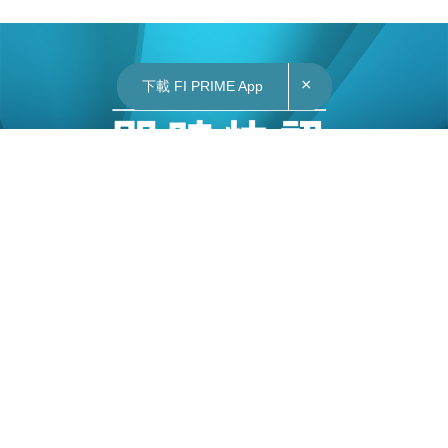
×
×
×
下載 FI PRIME App
下載 FI PRIME App
下載 FI PRIME App
14/03/2023
09:04
財經｜MSCI：全球標準指數刪除SVB金融集團
指數供應商明晟(MSCI)表示，已從全球標準指數刪