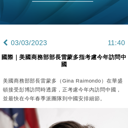
財經｜滙豐上調香港今年GDP預測至4.5% 看好貿易
17:33
及消費表現
本地｜假冒內地執法人員要求交「保證金」 43歲女子
16:47
損失近6900萬元
財經｜日經失守6.5萬點後回穩 全周仍升近2%
16:05
03/03/2023
11:40
財經｜恒隆10月換帥 玩具「反」斗城亞洲CEO蔡德
15:47
粦接任
國際｜美國商務部部長雷蒙多指考慮今年訪問中
財經｜韓股反覆波動收跌 連挫7周創逾3年最長跌勢
15:11
國
財經｜內地7月美元計價出口增近24%勝預期 貿易順
13:44
差達1125億美元
美國商務部部長雷蒙多（Gina Raimondo）在華盛
財經｜大摩削老鋪黃金目標價至505元 惟維持「增
14:49
頓接受彭博訪問時透露，正考慮今年內訪問中國，
持」評級
並最快在今年春季派團隊到中國安排細節。
本地｜華嫂冰室太子店涉提供失實資料 遭禁申請輸入
13:49
勞工一年
中國｜強颱風「白海豚」殘渦北上 上海取消逾900班
12:11
機