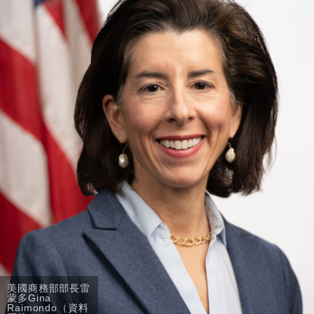
財經｜華僑銀行上半年淨利創新高 中期息增15%至
18:31
47仙
財經｜滙豐上調香港今年GDP預測至4.5% 看好貿易
17:33
及消費表現
本地｜假冒內地執法人員要求交「保證金」 43歲女子
16:47
損失近6900萬元
財經｜日經失守6.5萬點後回穩 全周仍升近2%
16:05
財經｜恒隆10月換帥 玩具「反」斗城亞洲CEO蔡德
15:47
粦接任
財經｜韓股反覆波動收跌 連挫7周創逾3年最長跌勢
15:11
財經｜內地7月美元計價出口增近24%勝預期 貿易順
13:44
差達1125億美元
美國商務部部長雷
蒙多Gina
Raimondo（資料