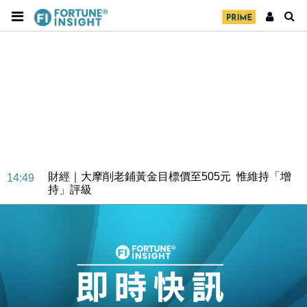
財經｜大摩削老鋪黃金目標價至505元 惟維持「增
14:49
持」評級
本地｜華嫂冰室太子店涉提供失實資料 遭禁申請輸入
13:49
勞工一年
中國｜強颱風「白海豚」殘渦北上 上海取消逾900班
12:11
機
財經｜華僑銀行上半年淨利創新高 中期息增15%至
18:31
47仙