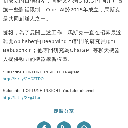
初成立的目標相左，同時又不滿ChatGPT向用戶實
財經｜恒隆10月換帥 玩具「反」斗城亞洲CEO蔡德
15:47
施一些對話限制。OpenAI於2015年成立，馬斯克
粦接任
是共同創辦人之一。
財經｜韓股反覆波動收跌 連挫7周創逾3年最長跌勢
15:11
據報，為了展開上述工作，馬斯克一直在招募最近
財經｜內地7月美元計價出口增近24%勝預期 貿易順
13:44
差達1125億美元
離開Aplhabet的DeepMind AI部門的研究員Igor
財經｜日本春季三度入市撐日圓 4月單日斥6.28萬億
12:44
Babuschkin；他專門研究為ChatGPT等聊天機器
日圓干預創新高
人提供動力的機器學習模型。
國際｜特朗普料美伊戰事快結束 承認部分彈藥庫存緊
11:12
張
Subscribe FORTUNE INSIGHT Telegram:
財經｜SA售股自救後再出手 斥4億美元押注未上市公
15:59
http://bit.ly/2M63TRO
司
Subscribe FORTUNE INSIGHT YouTube channel:
http://bit.ly/2FgJTen
即時分享