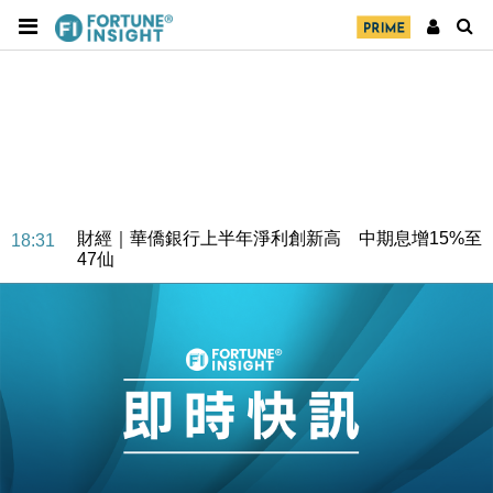
財經｜華僑銀行上半年淨利創新高 中期息增15%至
18:31
47仙
財經｜滙豐上調香港今年GDP預測至4.5% 看好貿易
17:33
及消費表現
本地｜假冒內地執法人員要求交「保證金」 43歲女子
16:47
損失近6900萬元
財經｜日經失守6.5萬點後回穩 全周仍升近2%
16:05
財經｜恒隆10月換帥 玩具「反」斗城亞洲CEO蔡德
15:47
粦接任