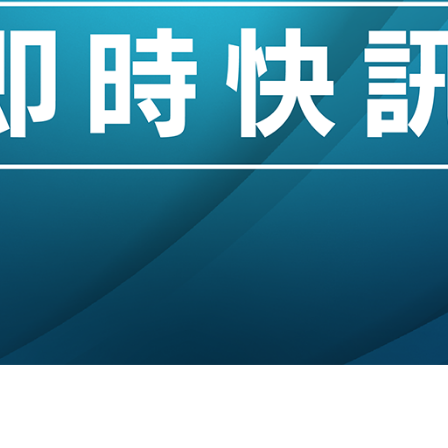
城亞洲CEO蔡德粦接任
創逾3年最長跌勢
%勝預期 貿易順差達1125億美元
單日斥6.28萬億日圓干預創新高
認部分彈藥庫存緊張
億美元押注未上市公司