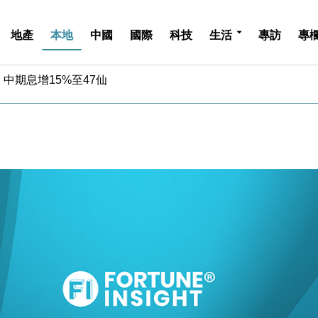
地產
本地
中國
國際
科技
生活
專訪
專
中期息增15%至47仙
4.5% 看好貿易及消費表現
金」 43歲女子損失近6900萬元
周仍升近2%
城亞洲CEO蔡德粦接任
創逾3年最長跌勢
%勝預期 貿易順差達1125億美元
單日斥6.28萬億日圓干預創新高
認部分彈藥庫存緊張
億美元押注未上市公司
中期息增15%至47仙
4.5% 看好貿易及消費表現
金」 43歲女子損失近6900萬元
周仍升近2%