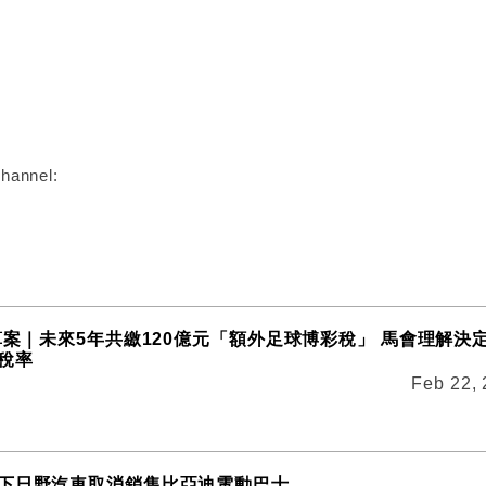
:
hannel:
算案｜未來5年共繳120億元「額外足球博彩稅」 馬會理解決定
稅率
Feb 22,
下日野汽車取消銷售比亞迪電動巴士