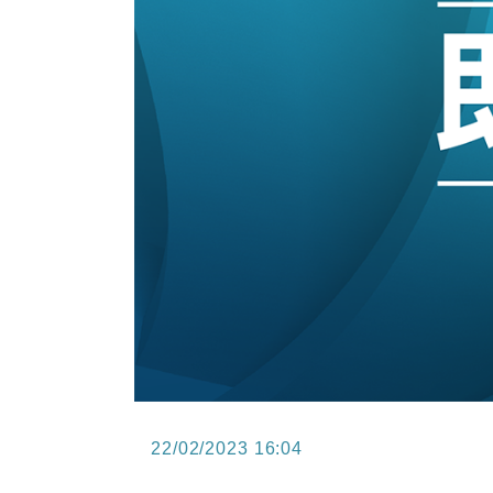
15:47
財經｜恒隆10月換帥 玩具「反」斗
15:11
財經｜韓股反覆波動收跌 連挫7周
13:44
財經｜內地7月美元計價出口增近24
12:44
財經｜日本春季三度入市撐日圓 4月
11:12
國際｜特朗普料美伊戰事快結束 承
15:59
財經｜SA售股自救後再出手 斥4
22/02/2023 16:04