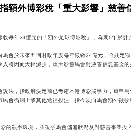
馬會指額外博彩稅「重大影響」慈善
收每年24億元的「額外足球博彩稅」，為期5年累計共
馬會於未來五個財政年度每年徵繳24億元，合共定額
收入將因而大幅減少，重大影響馬會對慈善信託基金的
會說法，指政府決定前已考慮本港博彩競爭力，重申馬
市民會循網上或其他途徑投注，指今次向馬會額外徵收
博彩的競爭環境，並視乎馬會儲備狀況及對慈善事業投