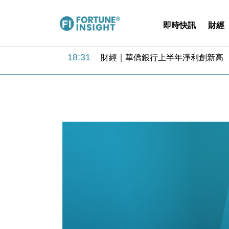
即時快訊
財經
18:31
財經｜華僑銀行上半年淨利創新高 
17:33
財經｜滙豐上調香港今年GDP預測至
16:47
本地｜假冒內地執法人員要求交「保證
16:05
財經｜日經失守6.5萬點後回穩 全
15:47
財經｜恒隆10月換帥 玩具「反」斗
15:11
財經｜韓股反覆波動收跌 連挫7周
13:44
財經｜內地7月美元計價出口增近24
12:44
財經｜日本春季三度入市撐日圓 4月
11:12
國際｜特朗普料美伊戰事快結束 承
15:59
財經｜SA售股自救後再出手 斥4
18:31
財經｜華僑銀行上半年淨利創新高 
17:33
財經｜滙豐上調香港今年GDP預測至
16:47
本地｜假冒內地執法人員要求交「保證
16:05
財經｜日經失守6.5萬點後回穩 全