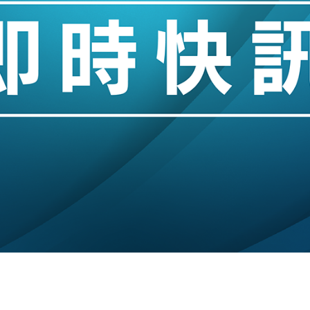
城亞洲CEO蔡德粦接任
創逾3年最長跌勢
%勝預期 貿易順差達1125億美元
單日斥6.28萬億日圓干預創新高
認部分彈藥庫存緊張
億美元押注未上市公司