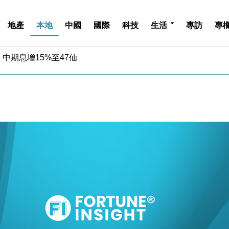
地產
本地
中國
國際
科技
生活
專訪
專
中期息增15%至47仙
4.5% 看好貿易及消費表現
金」 43歲女子損失近6900萬元
周仍升近2%
城亞洲CEO蔡德粦接任
創逾3年最長跌勢
%勝預期 貿易順差達1125億美元
單日斥6.28萬億日圓干預創新高
認部分彈藥庫存緊張
億美元押注未上市公司
中期息增15%至47仙
4.5% 看好貿易及消費表現
金」 43歲女子損失近6900萬元
周仍升近2%