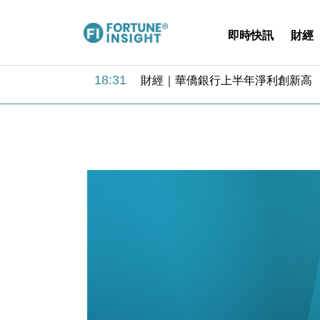
即時快訊
財經
18:31
財經｜華僑銀行上半年淨利創新高 
17:33
財經｜滙豐上調香港今年GDP預測至
16:47
本地｜假冒內地執法人員要求交「保證
16:05
財經｜日經失守6.5萬點後回穩 全
15:47
財經｜恒隆10月換帥 玩具「反」斗
15:11
財經｜韓股反覆波動收跌 連挫7周
13:44
財經｜內地7月美元計價出口增近24
12:44
財經｜日本春季三度入市撐日圓 4月
11:12
國際｜特朗普料美伊戰事快結束 承
15:59
財經｜SA售股自救後再出手 斥4
18:31
財經｜華僑銀行上半年淨利創新高 
17:33
財經｜滙豐上調香港今年GDP預測至
16:47
本地｜假冒內地執法人員要求交「保證
16:05
財經｜日經失守6.5萬點後回穩 全