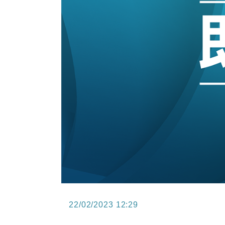
15:47
財經｜恒隆10月換帥 玩具「反」斗
15:11
財經｜韓股反覆波動收跌 連挫7周
13:44
財經｜內地7月美元計價出口增近24
12:44
財經｜日本春季三度入市撐日圓 4月
11:12
國際｜特朗普料美伊戰事快結束 承
15:59
財經｜SA售股自救後再出手 斥4
22/02/2023 12:29