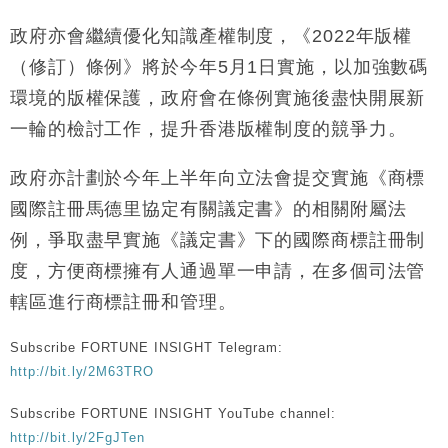
財經｜恒隆10月換帥 玩具「反」斗城亞洲CEO蔡德
15:47
政府亦會繼續優化知識產權制度，《2022年版權
粦接任
（修訂）條例》將於今年5月1日實施，以加強數碼
財經｜韓股反覆波動收跌 連挫7周創逾3年最長跌勢
15:11
環境的版權保護，政府會在條例實施後盡快開展新
一輪的檢討工作，提升香港版權制度的競爭力。
財經｜內地7月美元計價出口增近24%勝預期 貿易順
13:44
差達1125億美元
政府亦計劃於今年上半年向立法會提交實施《商標
財經｜日本春季三度入市撐日圓 4月單日斥6.28萬億
12:44
日圓干預創新高
國際註冊馬德里協定有關議定書》的相關附屬法
國際｜特朗普料美伊戰事快結束 承認部分彈藥庫存緊
11:12
例，爭取盡早實施《議定書》下的國際商標註冊制
張
度，方便商標擁有人通過單一申請，在多個司法管
財經｜SA售股自救後再出手 斥4億美元押注未上市公
15:59
司
轄區進行商標註冊和管理。
Subscribe FORTUNE INSIGHT Telegram:
http://bit.ly/2M63TRO
Subscribe FORTUNE INSIGHT YouTube channel:
http://bit.ly/2FgJTen