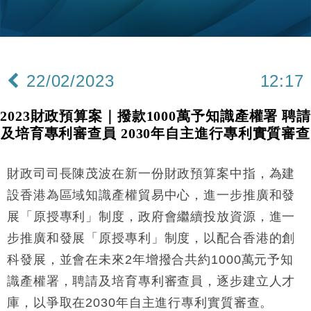
財經｜韓股反覆波動收跌 連挫7周創逾3年最長跌勢
15:11
財經｜內地7月美元計價出口增近24%勝預期 貿易順
13:44
差達1125億美元
22/02/2023
12:17
財經｜日本春季三度入市撐日圓 4月單日斥6.28萬億
12:44
日圓干預創新高
2023財政預算案｜撥款1000萬予知識產權署 聘請
國際｜特朗普料美伊戰事快結束 承認部分彈藥庫存緊
11:12
及培育專利審查員 2030年自主進行專利實質審查
張
財經｜SA售股自救後再出手 斥4億美元押注未上市公
15:59
司
財政司司長陳茂波在新一份財政預算案中指，為建
財經｜華僑銀行上半年淨利創新高 中期息增15%至
18:31
設香港為區域知識產權貿易中心，進一步推廣和發
47仙
展「原授專利」制度，政府會繼續投放資源，進一
財經｜滙豐上調香港今年GDP預測至4.5% 看好貿易
17:33
步推廣和發展「原授專利」制度，以配合香港的創
及消費表現
科發展，並會在未來2年增撥合共約1000萬元予知
本地｜假冒內地執法人員要求交「保證金」 43歲女子
16:47
損失近6900萬元
識產權署，聘請及培育專利審查員，逐步建立人才
財經｜日經失守6.5萬點後回穩 全周仍升近2%
16:05
庫，以爭取在2030年自主進行專利實質審查。