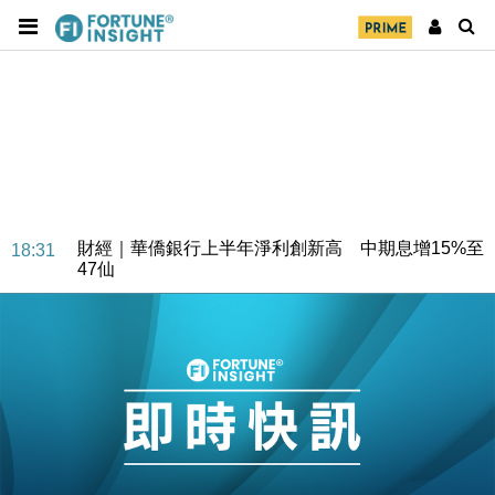
財經｜華僑銀行上半年淨利創新高 中期息增15%至
18:31
47仙
財經｜滙豐上調香港今年GDP預測至4.5% 看好貿易
17:33
及消費表現
本地｜假冒內地執法人員要求交「保證金」 43歲女子
16:47
損失近6900萬元
財經｜日經失守6.5萬點後回穩 全周仍升近2%
16:05
財經｜恒隆10月換帥 玩具「反」斗城亞洲CEO蔡德
15:47
粦接任