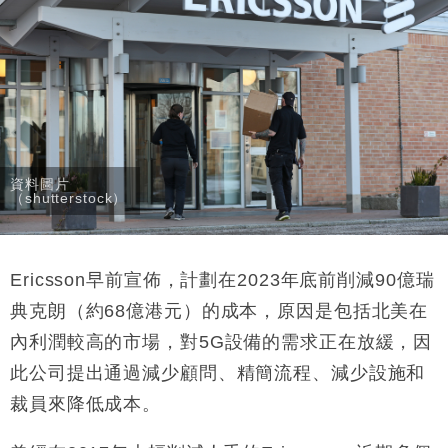
財經｜日本春季三度入市撐日圓 4月單日斥6.28萬億
12:44
日圓干預創新高
國際｜特朗普料美伊戰事快結束 承認部分彈藥庫存緊
11:12
張
財經｜SA售股自救後再出手 斥4億美元押注未上市公
15:59
司
財經｜精星香港夥菜鳥拓全球智慧倉儲市場 加快海外
11:30
市場落地
資料圖片
（shutterstock）
地產｜大酒店中期轉賺2300萬元 斥21億翻新香港及
14:50
東京半島
國際｜特朗普赴洛杉磯高球場活動前 男子攜槍彈被捕
13:12
Ericsson早前宣佈，計劃在2023年底前削減90億瑞
典克朗（約68億港元）的成本，原因是包括北美在
內利潤較高的市場，對5G設備的需求正在放緩，因
此公司提出通過減少顧問、精簡流程、減少設施和
裁員來降低成本。