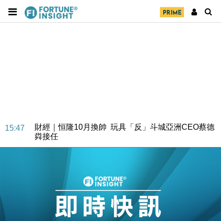
財經｜日經失守6.5萬點後回穩 全周仍升近2%
16:05
財經｜恒隆10月換帥 玩具「反」斗城亞洲CEO蔡德
15:47
粦接任
財經｜韓股反覆波動收跌 連挫7周創逾3年最長跌勢
15:11
財經｜內地7月美元計價出口增近24%勝預期 貿易順
13:44
差達1125億美元
財經｜日本春季三度入市撐日圓 4月單日斥6.28萬億
12:44
日圓干預創新高