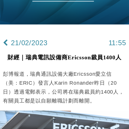
國際｜特朗普料美伊戰事快結束 承認部分彈藥庫存緊
11:12
張
財經｜SA售股自救後再出手 斥4億美元押注未上市公
15:59
司
財經｜精星香港夥菜鳥拓全球智慧倉儲市場 加快海外
11:30
市場落地
21/02/2023
11:55
地產｜大酒店中期轉賺2300萬元 斥21億翻新香港及
14:50
東京半島
財經｜瑞典電訊設備商Ericsson裁員1400人
國際｜特朗普赴洛杉磯高球場活動前 男子攜槍彈被捕
13:12
彭博報道，瑞典通訊設備大廠Ericsson愛立信
財經｜日經失守6.5萬點後回穩 全周仍升近2%
16:05
（美：ERIC）發言人Karin Ronander昨日（20
財經｜恒隆10月換帥 玩具「反」斗城亞洲CEO蔡德
15:47
日）透過電郵表示，公司將在瑞典裁員約1400人，
粦接任
有關員工都是以自願離職計劃而離開。
財經｜韓股反覆波動收跌 連挫7周創逾3年最長跌勢
15:11
財經｜內地7月美元計價出口增近24%勝預期 貿易順
13:44
差達1125億美元