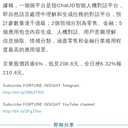
據稱，一個個平台是指ChatJD智能人機對話平台，
財經｜美商務部擬擴大金屬關稅範圍 14類產品或加徵
10:57
25%
即自然語言處理中理解和生成任務的對話平台，預
本地｜新世界K11 9月升級會員制度 增鉑金卡級別鎖
18:15
計參數量達千億級；2個領域分別為零售、金融；5
定高消費客群
個應用包含內容生成、人機對話、用戶意圖理解、
財經｜本港6月零售額連升14個月 珠寶鐘錶銷售升勢
17:40
信息抽取、情感分類，涵蓋零售和金融行業複用程
最強
度最高的應用場景。
財經｜滙控重啟最多10億美元回購 派息比率目標維持
16:33
50%
京東股價跌逾6%，低見208.8元，全日挫6.32%報
財經｜SHEIN傳最快8月中招股 估值料降至400億美
15:11
元以下
210.4元。
本地｜HK Express推飛行套票 兩程低至448元加2元
13:49
可多飛一程
Subscribe FORTUNE INSIGHT Telegram:
http://bit.ly/2M63TRO
Subscribe FORTUNE INSIGHT YouTube channel:
http://bit.ly/2FgJTen
即時分享