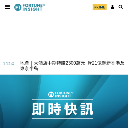
地產｜大酒店中期轉賺2300萬元 斥21億翻新香港及
14:50
東京半島
國際｜特朗普赴洛杉磯高球場活動前 男子攜槍彈被捕
13:12
財經｜香港7月PMI回落至51 企業擴張放慢兼縮減人
12:30
手
財經｜黑石傳再籌逾360億美元 支援Anthropic租用
11:40
Google晶片
財經｜美商務部擬擴大金屬關稅範圍 14類產品或加徵
10:57
25%