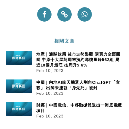
相關文章
地產｜通關效應 後市走勢樂觀 購買力全面回
歸 中原十大屋苑周末預約睇樓量錄562組 屬
近10個月最旺 按周升5.6%
Feb 10, 2023
中國｜內地AI聊天機器人剛向ChatGPT「宣
戰」 出師未捷就「身先死」被封
Feb 10, 2023
財經｜中國電信、中移動據報退出一海底電纜
項目
Feb 10, 2023