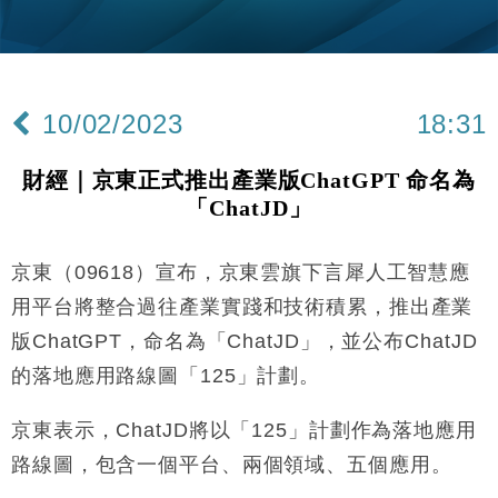
本地｜新世界K11 9月升級會員制度 增鉑金卡級別鎖
18:15
定高消費客群
財經｜本港6月零售額連升14個月 珠寶鐘錶銷售升勢
17:40
最強
10/02/2023
18:31
財經｜滙控重啟最多10億美元回購 派息比率目標維持
16:33
50%
財經｜京東正式推出產業版ChatGPT 命名為
財經｜SHEIN傳最快8月中招股 估值料降至400億美
15:11
「ChatJD」
元以下
本地｜HK Express推飛行套票 兩程低至448元加2元
13:49
可多飛一程
京東（09618）宣布，京東雲旗下言犀人工智慧應
地產｜大酒店中期轉賺2300萬元 斥21億翻新香港及
14:50
用平台將整合過往產業實踐和技術積累，推出產業
東京半島
版ChatGPT，命名為「ChatJD」，並公布ChatJD
國際｜特朗普赴洛杉磯高球場活動前 男子攜槍彈被捕
13:12
的落地應用路線圖「125」計劃。
財經｜香港7月PMI回落至51 企業擴張放慢兼縮減人
12:30
京東表示，ChatJD將以「125」計劃作為落地應用
手
路線圖，包含一個平台、兩個領域、五個應用。
財經｜黑石傳再籌逾360億美元 支援Anthropic租用
11:40
Google晶片