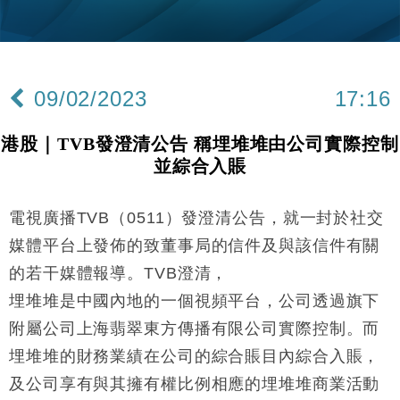
本地｜新世界K11 9月升級會員制度 增鉑金卡級別鎖
18:15
定高消費客群
財經｜本港6月零售額連升14個月 珠寶鐘錶銷售升勢
17:40
最強
09/02/2023
17:16
財經｜滙控重啟最多10億美元回購 派息比率目標維持
16:33
50%
港股｜TVB發澄清公告 稱埋堆堆由公司實際控制
財經｜SA售股自救後再出手 斥4億美元押注未上市公
15:59
並綜合入賬
司
財經｜精星香港夥菜鳥拓全球智慧倉儲市場 加快海外
11:30
市場落地
電視廣播TVB（0511）發澄清公告，就一封於社交
地產｜大酒店中期轉賺2300萬元 斥21億翻新香港及
14:50
媒體平台上發佈的致董事局的信件及與該信件有關
東京半島
的若干媒體報導。TVB澄清，
國際｜特朗普赴洛杉磯高球場活動前 男子攜槍彈被捕
13:12
埋堆堆是中國內地的一個視頻平台，公司透過旗下
附屬公司上海翡翠東方傳播有限公司實際控制。而
財經｜香港7月PMI回落至51 企業擴張放慢兼縮減人
12:30
手
埋堆堆的財務業績在公司的綜合賬目內綜合入賬，
財經｜黑石傳再籌逾360億美元 支援Anthropic租用
11:40
及公司享有與其擁有權比例相應的埋堆堆商業活動
Google晶片