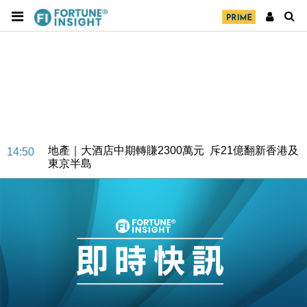
財經｜SA售股自救後再出手 斥4億美元押注未上市公
15:59
司
財經｜精星香港夥菜鳥拓全球智慧倉儲市場 加快海外
11:30
市場落地
地產｜大酒店中期轉賺2300萬元 斥21億翻新香港及
14:50
東京半島
國際｜特朗普赴洛杉磯高球場活動前 男子攜槍彈被捕
13:12
財經｜香港7月PMI回落至51 企業擴張放慢兼縮減人
12:30
手
財經｜黑石傳再籌逾360億美元 支援Anthropic租用
11:40
Google晶片
財經｜美商務部擬擴大金屬關稅範圍 14類產品或加徵
10:57
25%