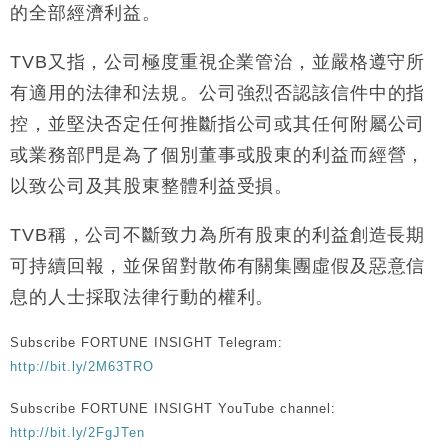
的全部經濟利益。
財經｜美商務部擬擴大金屬關稅範圍 14類產品或加徵
10:57
25%
TVB又指，公司極度重視企業管治，並嚴格遵守所
本地｜新世界K11 9月升級會員制度 增鉑金卡級別鎖
18:15
有適用的法律和法規。公司強烈否認該信件中的指
定高消費客群
控，並堅決否定任何推斷指公司或其任何附屬公司
財經｜本港6月零售額連升14個月 珠寶鐘錶銷售升勢
17:40
最強
或業務部門是為了個別董事或股東的利益而經營，
財經｜滙控重啟最多10億美元回購 派息比率目標維持
16:33
以致公司及其股東整體利益受損。
50%
TVB稱，公司不斷致力為所有股東的利益創造長期
可持續回報，並保留對散佈有關集團虛假及惡意信
息的人士採取法律行動的權利。
Subscribe FORTUNE INSIGHT Telegram:
http://bit.ly/2M63TRO
Subscribe FORTUNE INSIGHT YouTube channel:
http://bit.ly/2FgJTen