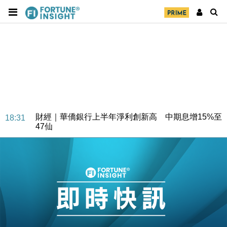
財經｜華僑銀行上半年淨利創新高 中期息增15%至
18:31
47仙
財經｜滙豐上調香港今年GDP預測至4.5% 看好貿易
17:33
及消費表現
本地｜假冒內地執法人員要求交「保證金」 43歲女子
16:47
損失近6900萬元
財經｜日經失守6.5萬點後回穩 全周仍升近2%
16:05
財經｜恒隆10月換帥 玩具「反」斗城亞洲CEO蔡德
15:47