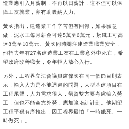
造業應引入月薪制，不再以日薪計，這不但可以保
財經｜恒隆10月換帥 玩具「反」斗城亞洲CEO蔡德
15:47
障工友就業，亦有助吸納人力。
粦接任
財經｜韓股反覆波動收跌 連挫7周創逾3年最長跌勢
15:11
黃國指出，建造業工作辛苦但有回報，如果願意
做，泥水工每月薪金可達5萬至6萬元，紥鐵工可高
財經｜內地7月美元計價出口增近24%勝預期 貿易順
13:44
達8萬至10萬元。黃國同時關注建造業職業安全，
差達1125億美元
他指去年有27名建造業工友在工業意外中死亡，希
財經｜日本春季三度入市撐日圓 4月單日斥6.28萬億
12:44
日圓干預創新高
望政府改善職安，令年輕人放心入行。
國際｜特朗普料美伊戰事快結束 承認部分彈藥庫存緊
11:12
張
另外，工程界立法會議員盧偉國在同一個節目則表
財經｜SA售股自救後再出手 斥4億美元押注未上市公
15:59
示，輸入人力是不能迴避的問題，大型基建項目在
司
工程尾聲，人力需求很大，勞資雙方要考慮輸入勞
工，但也不能全靠外勞，應加強培訓計劃。他期望
工程平穩有序推出，因工程界最怕「一時餓死、一
時做死」。