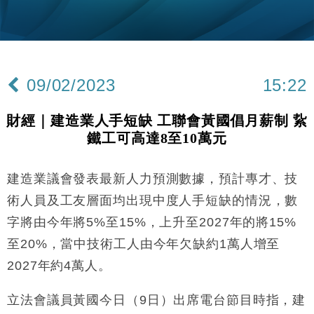
粦接任
財經｜韓股反覆波動收跌 連挫7周創逾3年最長跌勢
15:11
財經｜內地7月美元計價出口增近24%勝預期 貿易順
13:44
差達1125億美元
09/02/2023
15:22
財經｜日本春季三度入市撐日圓 4月單日斥6.28萬億
12:44
日圓干預創新高
財經｜建造業人手短缺 工聯會黃國倡月薪制 紥
國際｜特朗普料美伊戰事快結束 承認部分彈藥庫存緊
11:12
鐵工可高達8至10萬元
張
財經｜SA售股自救後再出手 斥4億美元押注未上市公
15:59
司
建造業議會發表最新人力預測數據，預計專才、技
財經｜華僑銀行上半年淨利創新高 中期息增15%至
18:31
術人員及工友層面均出現中度人手短缺的情況，數
47仙
字將由今年將5%至15%，上升至2027年的將15%
財經｜滙豐上調香港今年GDP預測至4.5% 看好貿易
17:33
至20%，當中技術工人由今年欠缺約1萬人增至
及消費表現
2027年約4萬人。
本地｜假冒內地執法人員要求交「保證金」 43歲女子
16:47
損失近6900萬元
立法會議員黃國今日（9日）出席電台節目時指，建
財經｜日經失守6.5萬點後回穩 全周仍升近2%
16:05