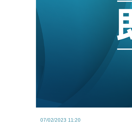
13:44
財經｜內地7月美元計價出口增近24
12:44
財經｜日本春季三度入市撐日圓 4月
11:12
國際｜特朗普料美伊戰事快結束 承
15:59
財經｜SA售股自救後再出手 斥4
07/02/2023 11:20