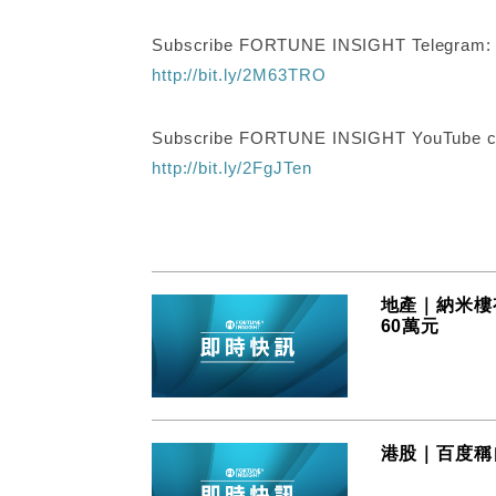
Subscribe FORTUNE INSIGHT Telegram
http://bit.ly/2M63TRO
Subscribe FORTUNE INSIGHT YouTube c
http://bit.ly/2FgJTen
地產｜納米樓
60萬元
港股｜百度稱