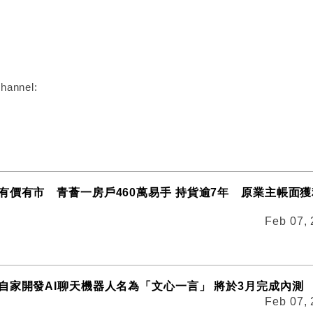
:
hannel:
有價有市 青薈一房戶460萬易手 持貨逾7年 原業主帳面
Feb 07,
自家開發AI聊天機器人名為「文心一言」 將於3月完成內測
Feb 07,