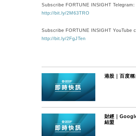
Subscribe FORTUNE INSIGHT Telegram
http://bit.ly/2M63TRO
Subscribe FORTUNE INSIGHT YouTube c
http://bit.ly/2FgJTen
港股｜百度稱
財經｜Goog
結盟