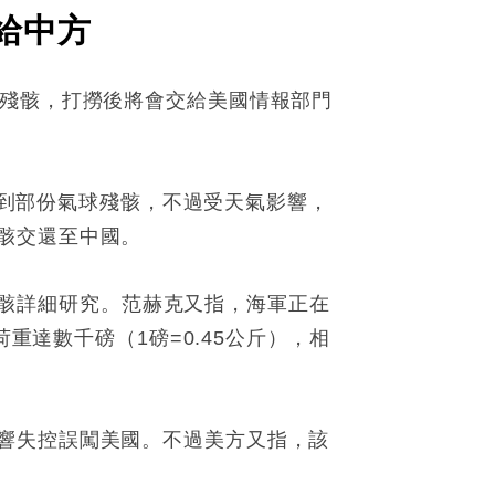
給中方
球殘骸，打撈後將會交給美國情報部門
打撈到部份氣球殘骸，不過受天氣影響，
骸交還至中國。
球殘骸詳細研究。范赫克又指，海軍正在
重達數千磅（1磅=0.45公斤），相
響失控誤闖美國。不過美方又指，該