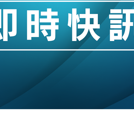
%勝預期 貿易順差達1125億美元
單日斥6.28萬億日圓干預創新高
認部分彈藥庫存緊張
億美元押注未上市公司