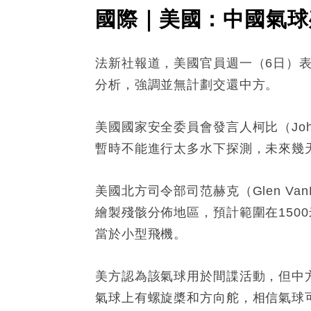
國際｜美國：中國氣球
法新社報道，美國官員週一（6日）
分析，強調並無計劃交還中方。
美國國家安全委員會發言人柯比（Jo
暫時不能進行太多水下探測，未來幾
美國北方司令部司范赫克（Glen V
繪製殘骸分佈地區，預計範圍在1500
當於小型飛機。
美方認為該氣球用於間諜活動，但中
氣球上有螺旋槳和方向舵，相信氣球