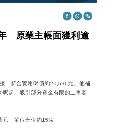
7年 原業主帳面獲利逾
，折合實用呎價約20,535元。他補
0呎起，吸引部分資金有限的上車客
2萬元，單位升值約15%。