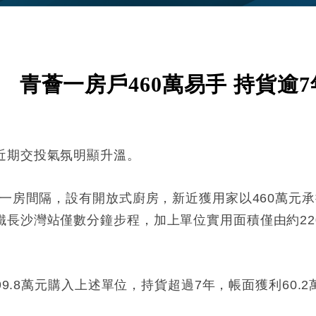
 青薈一房戶460萬易手 持貨逾
近期交投氣氛明顯升溫。
一房間隔，設有開放式廚房，新近獲用家以460萬元承接
鐵長沙灣站僅數分鐘步程，加上單位實用面積僅由約22
99.8萬元購入上述單位，持貨超過7年，帳面獲利60.