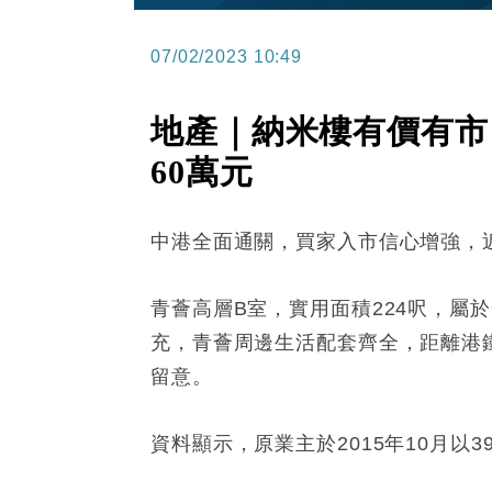
07/02/2023 10:49
地產｜納米樓有價有市
60萬元
中港全面通關，買家入市信心增強，
青薈高層B室，實用面積224呎，屬於
充，青薈周邊生活配套齊全，距離港
留意。
資料顯示，原業主於2015年10月以3