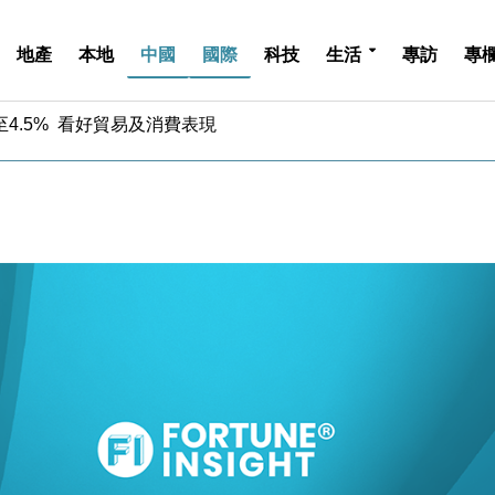
地產
本地
中國
國際
科技
生活
專訪
專
中期息增15%至47仙
4.5% 看好貿易及消費表現
金」 43歲女子損失近6900萬元
周仍升近2%
城亞洲CEO蔡德粦接任
創逾3年最長跌勢
%勝預期 貿易順差達1125億美元
單日斥6.28萬億日圓干預創新高
認部分彈藥庫存緊張
億美元押注未上市公司
中期息增15%至47仙
4.5% 看好貿易及消費表現
金」 43歲女子損失近6900萬元
周仍升近2%
城亞洲CEO蔡德粦接任
創逾3年最長跌勢