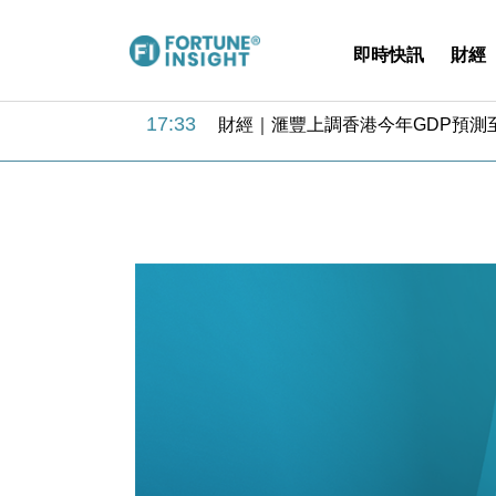
即時快訊
財經
18:31
財經｜華僑銀行上半年淨利創新高 
17:33
財經｜滙豐上調香港今年GDP預測至
16:47
本地｜假冒內地執法人員要求交「保證
16:05
財經｜日經失守6.5萬點後回穩 全
15:47
財經｜恒隆10月換帥 玩具「反」斗
15:11
財經｜韓股反覆波動收跌 連挫7周
13:44
財經｜內地7月美元計價出口增近24
12:44
財經｜日本春季三度入市撐日圓 4月
11:12
國際｜特朗普料美伊戰事快結束 承
15:59
財經｜SA售股自救後再出手 斥4
18:31
財經｜華僑銀行上半年淨利創新高 
17:33
財經｜滙豐上調香港今年GDP預測至
16:47
本地｜假冒內地執法人員要求交「保證
16:05
財經｜日經失守6.5萬點後回穩 全
15:47
財經｜恒隆10月換帥 玩具「反」斗
15:11
財經｜韓股反覆波動收跌 連挫7周