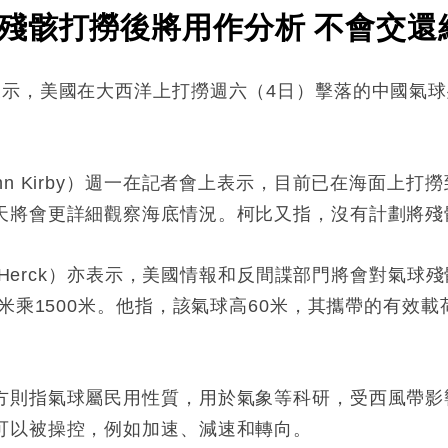
殘骸打撈後將用作分析 不會交還
表示，美國在大西洋上打撈週六（4日）擊落的中國氣
hn Kirby）週一在記者會上表示，目前已在海面上
天將會更詳細觀察海底情況。柯比又指，沒有計劃將殘
anHerck）亦表示，美國情報和反間諜部門將會對氣
米乘1500米。他指，該氣球高60米，其攜帶的有效載荷
方則指氣球屬民用性質，用於氣象等科研，受西風帶影
可以被操控，例如加速、減速和轉向。