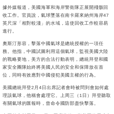
國際｜特朗普赴洛杉磯高球場活動前 男子攜槍彈被捕
13:12
據外媒報道，美國海軍和海岸警衛隊正展開殘骸回
財經｜香港7月PMI回落至51 企業擴張放慢兼縮減人
12:30
收工作。官員說，氣球墜落在南卡羅來納州海岸47
手
英尺深「相對較淺」的水域，這使回收工作較容易
財經｜黑石傳再籌逾360億美元 支援Anthropic租用
11:40
進行。
Google晶片
財經｜美商務部擬擴大金屬關稅範圍 14類產品或加徵
10:57
奧斯汀形容，擊落中國氣球是總統授權的一項任
25%
務。他指，中國試圖利用這個氣球，監視美國大陸
本地｜新世界K11 9月升級會員制度 增鉑金卡級別鎖
18:15
定高消費客群
的戰略要地，美方的合法行動表明，總統拜登和國
財經｜本港6月零售額連升14個月 珠寶鐘錶銷售升勢
17:40
家安全團隊始終將美國人民的安全和保障放在首
最強
位，同時有效應對中國侵犯美國主權的行為。
財經｜滙控重啟最多10億美元回購 派息比率目標維持
16:33
50%
美國總統拜登2月4日出席記者會時被問到會如何處
理該氣球，他稱會處理它。上周三（1日）拜登聽取
有關氣球的匯報時，曾命令國防部盡快擊落。