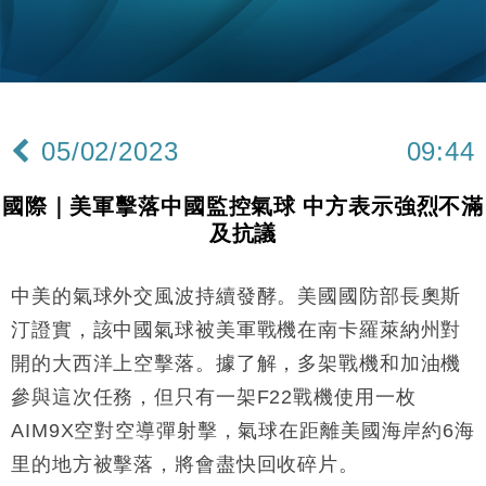
財經｜香港7月PMI回落至51 企業擴張放慢兼縮減人
12:30
手
財經｜黑石傳再籌逾360億美元 支援Anthropic租用
11:40
Google晶片
財經｜美商務部擬擴大金屬關稅範圍 14類產品或加徵
10:57
25%
05/02/2023
09:44
本地｜新世界K11 9月升級會員制度 增鉑金卡級別鎖
18:15
定高消費客群
國際｜美軍擊落中國監控氣球 中方表示強烈不滿
財經｜本港6月零售額連升14個月 珠寶鐘錶銷售升勢
17:40
及抗議
最強
財經｜滙控重啟最多10億美元回購 派息比率目標維持
16:33
50%
中美的氣球外交風波持續發酵。美國國防部長奧斯
財經｜SA售股自救後再出手 斥4億美元押注未上市公
15:59
汀證實，該中國氣球被美軍戰機在南卡羅萊納州對
司
開的大西洋上空擊落。據了解，多架戰機和加油機
財經｜精星香港夥菜鳥拓全球智慧倉儲市場 加快海外
11:30
參與這次任務，但只有一架F22戰機使用一枚
市場落地
AIM9X空對空導彈射擊，氣球在距離美國海岸約6海
地產｜大酒店中期轉賺2300萬元 斥21億翻新香港及
14:50
東京半島
里的地方被擊落，將會盡快回收碎片。