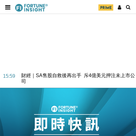
財經｜SA售股自救後再出手 斥4億美元押注未上市公
15:59
司
財經｜精星香港夥菜鳥拓全球智慧倉儲市場 加快海外
11:30
市場落地
地產｜大酒店中期轉賺2300萬元 斥21億翻新香港及
14:50
東京半島
國際｜特朗普赴洛杉磯高球場活動前 男子攜槍彈被捕
13:12