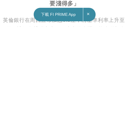
×
下載 FI PRIME App
02/02/2023
20:29
財經｜英倫銀行加息0.5厘 預計衰退「比擔心的
要淺得多」
英倫銀行在周四宣布加息0.5厘，將基準利率上升至
4厘。該行在聲明中表示，未來的會議可能會僅加息
0.25厘。至關重要的是，該行在必要時繼續加息以
控制通脹的言論中，刪除了「有力」一詞。
該行又預計，今年年底，CPI將降至4%左右，並預