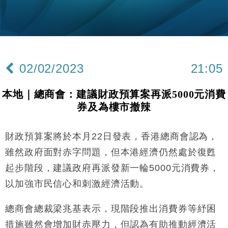
手
財經｜黑石傳再籌逾360億美元 支援Anthropic租用
11:40
Google晶片
財經｜美商務部擬擴大金屬關稅範圍 14類產品或加徵
10:57
25%
02/02/2023
21:05
本地｜新世界K11 9月升級會員制度 增鉑金卡級別鎖
18:15
定高消費客群
本地｜總商會：建議財政預算案再派5000元消費
財經｜本港6月零售額連升14個月 珠寶鐘錶銷售升勢
17:40
券及為樓市撤辣
最強
財經｜滙控重啟最多10億美元回購 派息比率目標維持
16:33
50%
財政預算案將於本月22日發表，香港總商會認為，
財經｜SA售股自救後再出手 斥4億美元押注未上市公
15:59
雖然政府面對赤字問題，但本港經濟仍然處於復甦
司
起步階段，建議政府再派發新一輪5000元消費券，
財經｜精星香港夥菜鳥拓全球智慧倉儲市場 加快海外
11:30
以加強市民信心和刺激經濟活動。
市場落地
地產｜大酒店中期轉賺2300萬元 斥21億翻新香港及
14:50
總商會總裁梁兆基表示，現階段推出消費券等紓困
東京半島
措施雖然會增加財赤壓力，但認為有助推動經濟活
國際｜特朗普赴洛杉磯高球場活動前 男子攜槍彈被捕
13:12