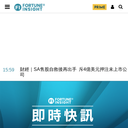
財經｜SA售股自救後再出手 斥4億美元押注未上市公
15:59
司
財經｜精星香港夥菜鳥拓全球智慧倉儲市場 加快海外
11:30
市場落地
地產｜大酒店中期轉賺2300萬元 斥21億翻新香港及
14:50
東京半島
國際｜特朗普赴洛杉磯高球場活動前 男子攜槍彈被捕
13:12
財經｜香港7月PMI回落至51 企業擴張放慢兼縮減人
12:30