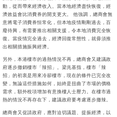
動，從而帶來經濟收入。當本地經濟盡快恢復，經
財經｜香港7月PMI回落至51 企業擴張放慢兼縮減人
12:30
濟效益會比消費券的開支更大。 他強調，總商會無
手
意將電子消費券恒常化，但本地疫情剛剛過去，百
財經｜黑石傳再籌逾360億美元 支援Anthropic租用
11:40
廢待興，有需要推出相關支援，令本地消費完全恢
Google晶片
復。當疫情完全過去，經濟回復常態性，就毋須推
財經｜美商務部擬擴大金屬關稅範圍 14類產品或加徵
10:57
25%
出相關措施振興經濟。
本地｜新世界K11 9月升級會員制度 增鉑金卡級別鎖
18:15
定高消費客群
另外，本港樓市的過熱情況不再，總商會又建議政
財經｜本港6月零售額連升14個月 珠寶鐘錶銷售升勢
17:40
府逐步撤銷樓市「辣招」。梁兆基指，樓市「辣
最強
招」的初衷是用來冷卻樓市，現在的條件已完全改
財經｜滙控重啟最多10億美元回購 派息比率目標維持
16:33
50%
變，無論這些措施如何，始終是扭曲了市場的價格
需求，額外稅項增加有意換樓人士壓力。在樓市過
熱的情況不再存在下，建議政府要考慮逐步撤辣。
總商會又促請政府，應對迫切議題、提振經濟，以