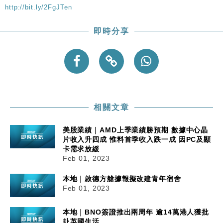
粦接任
http://bit.ly/2FgJTen
財經｜韓股反覆波動收跌 連挫7周創逾3年最長跌勢
15:11
即時分享
財經｜內地7月美元計價出口增近24%勝預期 貿易順
13:44
差達1125億美元
財經｜日本春季三度入市撐日圓 4月單日斥6.28萬億
12:44
日圓干預創新高
國際｜特朗普料美伊戰事快結束 承認部分彈藥庫存緊
11:12
張
相關文章
財經｜SA售股自救後再出手 斥4億美元押注未上市公
15:59
司
美股業績｜AMD上季業績勝預期 數據中心晶
片收入升四成 惟料首季收入跌一成 因PC及顯
卡需求放緩
Feb 01, 2023
本地｜啟德方艙據報擬改建青年宿舍
Feb 01, 2023
本地｜BNO簽證推出兩周年 逾14萬港人獲批
赴英國生活