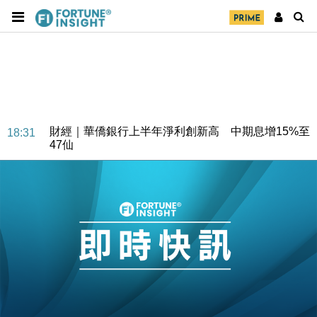
財經｜華僑銀行上半年淨利創新高 中期息增15%至
18:31
47仙
財經｜滙豐上調香港今年GDP預測至4.5% 看好貿易
17:33
及消費表現
本地｜假冒內地執法人員要求交「保證金」 43歲女子
16:47
損失近6900萬元
財經｜日經失守6.5萬點後回穩 全周仍升近2%
16:05
財經｜恒隆10月換帥 玩具「反」斗城亞洲CEO蔡德
15:47
粦接任
財經｜韓股反覆波動收跌 連挫7周創逾3年最長跌勢
15:11