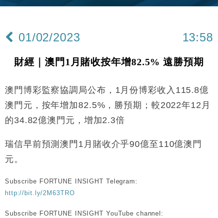
財經｜內地7月美元計價出口增近24%勝預期 貿易順
13:44
差達1125億美元
01/02/2023
13:58
財經｜日本春季三度入市撐日圓 4月單日斥6.28萬億
12:44
日圓干預創新高
財經｜澳門1月賭收按年增82.5% 遠勝預期
國際｜特朗普料美伊戰事快結束 承認部分彈藥庫存緊
11:12
張
澳門博彩監察協調局公布，1月份博彩收入115.8億
財經｜SA售股自救後再出手 斥4億美元押注未上市公
15:59
司
澳門元，按年增加82.5%，勝預期；較2022年12月
財經｜華僑銀行上半年淨利創新高 中期息增15%至
18:31
的34.82億澳門元，增加2.3倍
47仙
財經｜滙豐上調香港今年GDP預測至4.5% 看好貿易
17:33
瑞信早前預測澳門1月賭收介乎90億至110億澳門
及消費表現
元。
本地｜假冒內地執法人員要求交「保證金」 43歲女子
16:47
損失近6900萬元
Subscribe FORTUNE INSIGHT Telegram:
財經｜日經失守6.5萬點後回穩 全周仍升近2%
16:05
http://bit.ly/2M63TRO
財經｜恒隆10月換帥 玩具「反」斗城亞洲CEO蔡德
15:47
Subscribe FORTUNE INSIGHT YouTube channel: