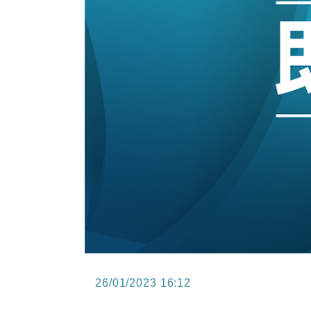
13:44
財經｜內地7月美元計價出口增近24
12:44
財經｜日本春季三度入市撐日圓 4月
11:12
國際｜特朗普料美伊戰事快結束 承
15:59
財經｜SA售股自救後再出手 斥4
26/01/2023 16:12