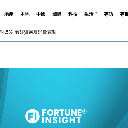
地產
本地
中國
國際
科技
生活
專訪
專
中期息增15%至47仙
4.5% 看好貿易及消費表現
金」 43歲女子損失近6900萬元
周仍升近2%
城亞洲CEO蔡德粦接任
創逾3年最長跌勢
%勝預期 貿易順差達1125億美元
單日斥6.28萬億日圓干預創新高
認部分彈藥庫存緊張
億美元押注未上市公司
中期息增15%至47仙
4.5% 看好貿易及消費表現
金」 43歲女子損失近6900萬元
周仍升近2%
城亞洲CEO蔡德粦接任
創逾3年最長跌勢