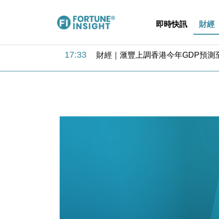
即時快訊
財經
18:31
財經｜華僑銀行上半年淨利創新高 
17:33
財經｜滙豐上調香港今年GDP預測至
16:47
本地｜假冒內地執法人員要求交「保證
16:05
財經｜日經失守6.5萬點後回穩 全
15:47
財經｜恒隆10月換帥 玩具「反」斗
15:11
財經｜韓股反覆波動收跌 連挫7周
13:44
財經｜內地7月美元計價出口增近24
12:44
財經｜日本春季三度入市撐日圓 4月
11:12
國際｜特朗普料美伊戰事快結束 承
15:59
財經｜SA售股自救後再出手 斥4
18:31
財經｜華僑銀行上半年淨利創新高 
17:33
財經｜滙豐上調香港今年GDP預測至
16:47
本地｜假冒內地執法人員要求交「保證
16:05
財經｜日經失守6.5萬點後回穩 全
15:47
財經｜恒隆10月換帥 玩具「反」斗
15:11
財經｜韓股反覆波動收跌 連挫7周