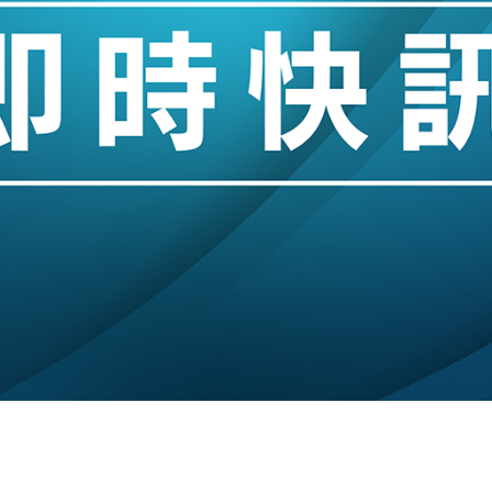
%勝預期 貿易順差達1125億美元
單日斥6.28萬億日圓干預創新高
認部分彈藥庫存緊張
億美元押注未上市公司