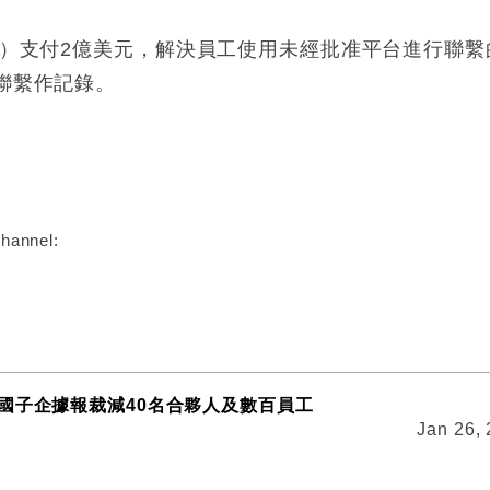
EC）支付2億美元，解決員工使用未經批准平台進行聯
關聯繫作記錄。
:
hannel:
國子企據報裁減40名合夥人及數百員工
Jan 26,