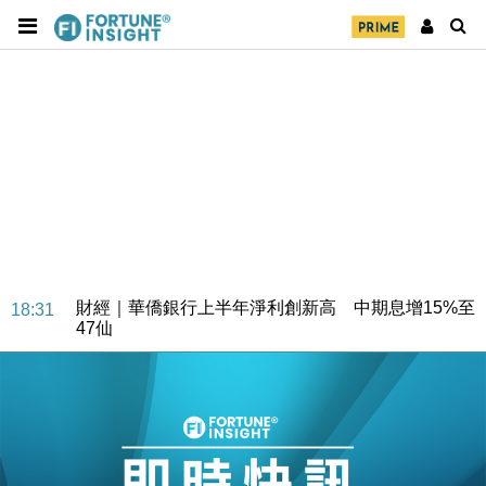
財經｜華僑銀行上半年淨利創新高 中期息增15%至
18:31
47仙
財經｜滙豐上調香港今年GDP預測至4.5% 看好貿易
17:33
及消費表現
本地｜假冒內地執法人員要求交「保證金」 43歲女子
16:47
損失近6900萬元
財經｜日經失守6.5萬點後回穩 全周仍升近2%
16:05