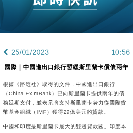
財經｜恒隆10月換帥 玩具「反」斗城亞洲CEO蔡德
15:47
粦接任
財經｜韓股反覆波動收跌 連挫7周創逾3年最長跌勢
15:11
財經｜內地7月美元計價出口增近24%勝預期 貿易順
13:44
差達1125億美元
25/01/2023
10:56
財經｜日本春季三度入市撐日圓 4月單日斥6.28萬億
12:44
日圓干預創新高
國際｜中國進出口銀行暫緩斯里蘭卡償債兩年
國際｜特朗普料美伊戰事快結束 承認部分彈藥庫存緊
11:12
張
根據《路透社》取得的文件，中國進出口銀行
財經｜SA售股自救後再出手 斥4億美元押注未上市公
15:59
司
（China EximBank）已向斯里蘭卡提供兩年的債
財經｜華僑銀行上半年淨利創新高 中期息增15%至
18:31
務延期支付，並表示將支持斯里蘭卡努力從國際貨
47仙
幣基金組織（IMF）獲得29億美元的貸款。
財經｜滙豐上調香港今年GDP預測至4.5% 看好貿易
17:33
及消費表現
中國和印度是斯里蘭卡最大的雙邊貸款國。印度本
本地｜假冒內地執法人員要求交「保證金」 43歲女子
16:47