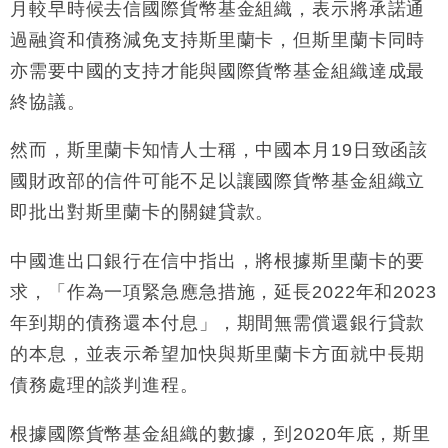
損失近6900萬元
月較早時候去信國際貨幣基金組織，表示將承諾通
財經｜日經失守6.5萬點後回穩 全周仍升近2%
過融資和債務減免支持斯里蘭卡，但斯里蘭卡同時
16:05
亦需要中國的支持才能與國際貨幣基金組織達成最
財經｜恒隆10月換帥 玩具「反」斗城亞洲CEO蔡德
15:47
終協議。
粦接任
財經｜韓股反覆波動收跌 連挫7周創逾3年最長跌勢
15:11
然而，斯里蘭卡知情人士稱，中國本月19日致函該
國財政部的信件可能不足以讓國際貨幣基金組織立
財經｜內地7月美元計價出口增近24%勝預期 貿易順
13:44
差達1125億美元
即批出對斯里蘭卡的關鍵貸款。
財經｜日本春季三度入市撐日圓 4月單日斥6.28萬億
12:44
日圓干預創新高
中國進出口銀行在信中指出，將根據斯里蘭卡的要
國際｜特朗普料美伊戰事快結束 承認部分彈藥庫存緊
11:12
求，「作為一項緊急應急措施，延長2022年和2023
張
年到期的債務還本付息」，期間無需償還銀行貸款
財經｜SA售股自救後再出手 斥4億美元押注未上市公
15:59
的本息，並表示希望加快與斯里蘭卡方面就中長期
司
債務處理的談判進程。
根據國際貨幣基金組織的數據，到2020年底，斯里