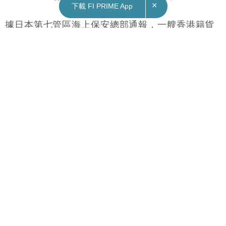
×
下載 FI PRIME App
25/01/2023
10:12
國際｜香港註冊貨船在日韓中間水域沉沒 4人獲
救 兩國海警搜尋其餘18人
據日本第七管區海上保安總部通報，一艘香港籍貨
輪在日韓中間水域沉沒，22名船員中有4名中國船
員獲救。日本海上保安廳和南韓海洋警察廳正共同
展開救援工作，加緊搜尋其餘18人。
事發於當地時間週二（24日）晚上11時15分左右，
香港註冊的6,551噸貨輪「金田（JINTIAN）」號在