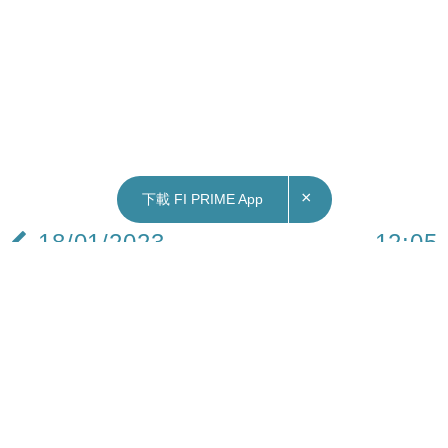
×
下載 FI PRIME App
18/01/2023
12:05
財經｜日本央行維持超低利率 孳息率控制政策不
變 日圓滙價下挫每百兌港元跌穿6算
日本央行議息會議後決定維持超低利率，包括10年
期國債孳息率的0.5厘上限。