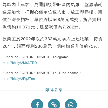
財經｜恒隆10月換帥 玩具「反」斗城亞洲CEO蔡德
為區內上車客，見通關後帶旺區內氣氛，盤源消耗
15:47
粦接任
速度加快，把握心儀單位速入市，放工即睇樓，議
財經｜韓股反覆波動收跌 連挫7周創逾3年最長跌勢
15:11
價至深夜拍板，單位終以568萬元成交，折合實用
呎價約10,071元，建築呎價為7,282元。
財經｜內地7月美元計價出口增近24%勝預期 貿易順
13:44
差達1125億美元
原業主於2002年以約332萬元購入上述物業，持貨
財經｜日本春季三度入市撐日圓 4月單日斥6.28萬億
12:44
日圓干預創新高
20年，賬面獲利236萬元，期內物業升值約71%。
國際｜特朗普料美伊戰事快結束 承認部分彈藥庫存緊
11:12
張
Subscribe FORTUNE INSIGHT Telegram:
http://bit.ly/2M63TRO
財經｜SA售股自救後再出手 斥4億美元押注未上市公
15:59
司
Subscribe FORTUNE INSIGHT YouTube channel:
http://bit.ly/2FgJTen
即時分享