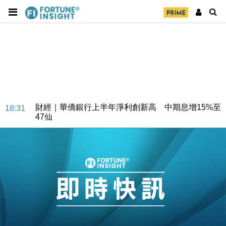
財經｜華僑銀行上半年淨利創新高 中期息增15%至
18:31
47仙
財經｜滙豐上調香港今年GDP預測至4.5% 看好貿易
17:33
及消費表現
本地｜假冒內地執法人員要求交「保證金」 43歲女子
16:47
損失近6900萬元
財經｜日經失守6.5萬點後回穩 全周仍升近2%
16:05
財經｜恒隆10月換帥 玩具「反」斗城亞洲CEO蔡德
15:47
粦接任