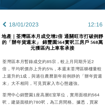
財經｜韓股反覆波動收跌 連挫7周創逾3年最長跌勢
15:11
財經｜內地7月美元計價出口增近24%勝預期 貿易順
13:44
差達1125億美元
18/01/2023
12:16
財經｜日本春季三度入市撐日圓 4月單日斥6.28萬億
12:44
日圓干預創新高
地產｜荃灣區本月成交增2倍 通關旺市打破例靜
國際｜特朗普料美伊戰事快結束 承認部分彈藥庫存緊
11:12
的「辦年貨週末」 錦豐園564實呎三房戶 568萬
張
元獲區內上車客承接
財經｜SA售股自救後再出手 斥4億美元押注未上市公
15:59
司
荃灣區本月暫錄成交約85宗，較上月同期升近2
財經｜華僑銀行上半年淨利創新高 中期息增15%至
18:31
47仙
倍，平均呎價亦上升約5%，本週末荃灣區睇樓量較
財經｜滙豐上調香港今年GDP預測至4.5% 看好貿易
17:33
上週升約1成，與過往農曆新年前例靜的「辦年貨週
及消費表現
末」大不相同，可見買家入市心態趨強。
本地｜假冒內地執法人員要求交「保證金」 43歲女子
16:47
損失近6900萬元
荃灣中心錦豐園1座高層E室單位，實用面積約564
財經｜日經失守6.5萬點後回穩 全周仍升近2%
16:05
呎，建築面積約780呎，為三房間格。據悉，買家