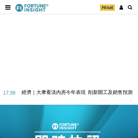
經濟｜大摩看淡內房今年表現 削新開工及銷售預測
17:38
科技｜iPhone 18 Pro成本或升4成 蘋果或犧牲毛利穩
16:55
定新機售價
本地｜香港迪拜下月10日合辦氣候金融會議
15:38