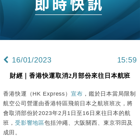
財經｜大摩削老鋪黃金目標價至505元 惟維持「增
14:49
持」評級
本地｜華嫂冰室太子店涉提供失實資料 遭禁申請輸入
13:49
勞工一年
中國｜強颱風「白海豚」殘渦北上 上海取消逾900班
12:11
機
財經｜華僑銀行上半年淨利創新高 中期息增15%至
18:31
47仙
16/01/2023
15:59
財經｜滙豐上調香港今年GDP預測至4.5% 看好貿易
17:33
及消費表現
財經｜香港快運取消2月部份來往日本航班
本地｜假冒內地執法人員要求交「保證金」 43歲女子
16:47
損失近6900萬元
香港快運（HK Express）
宣布
，鑑於日本當局限制
財經｜日經失守6.5萬點後回穩 全周仍升近2%
16:05
航空公司營運由香港特區飛前日本之航班班次，將
經濟｜大摩看淡內房今年表現 削新開工及銷售預測
17:38
會取消部份於2023年2月1日至16日來往日本的航
班，
受影響地區
包括沖繩、大阪關西、東京羽田及
科技｜iPhone 18 Pro成本或升4成 蘋果或犧牲毛利穩
16:55
定新機售價
成田。