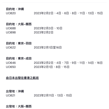
本地｜香港迪拜下月10日合辦氣候金融會議
15:38
財經｜大摩削老鋪黃金目標價至505元 惟維持「增
14:49
持」評級
本地｜華嫂冰室太子店涉提供失實資料 遭禁申請輸入
13:49
勞工一年
中國｜強颱風「白海豚」殘渦北上 上海取消逾900班
12:11
機
財經｜華僑銀行上半年淨利創新高 中期息增15%至
18:31
47仙
財經｜滙豐上調香港今年GDP預測至4.5% 看好貿易
17:33
及消費表現
本地｜假冒內地執法人員要求交「保證金」 43歲女子
16:47
損失近6900萬元
財經｜日經失守6.5萬點後回穩 全周仍升近2%
16:05