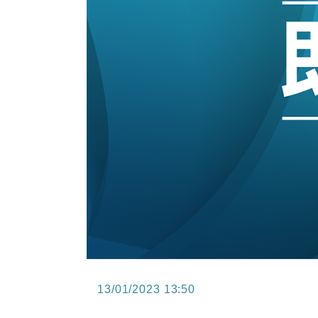
15:11
財經｜韓股反覆波動收跌 連挫7周
13:44
財經｜內地7月美元計價出口增近24
12:44
財經｜日本春季三度入市撐日圓 4月
11:12
國際｜特朗普料美伊戰事快結束 承
15:59
財經｜SA售股自救後再出手 斥4
13/01/2023 13:50