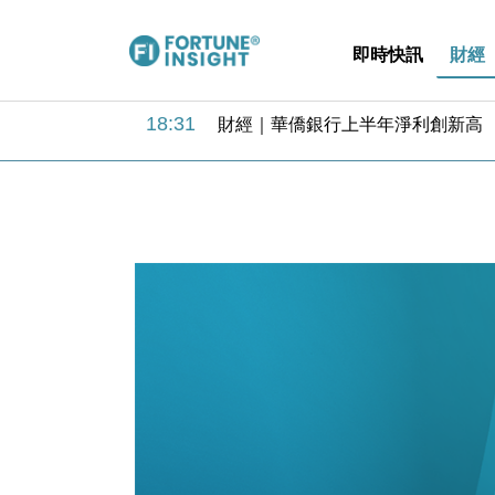
即時快訊
財經
18:31
財經｜華僑銀行上半年淨利創新高 
17:33
財經｜滙豐上調香港今年GDP預測至
16:47
本地｜假冒內地執法人員要求交「保證
16:05
財經｜日經失守6.5萬點後回穩 全
15:47
財經｜恒隆10月換帥 玩具「反」斗
15:11
財經｜韓股反覆波動收跌 連挫7周
13:44
財經｜內地7月美元計價出口增近24
12:44
財經｜日本春季三度入市撐日圓 4月
11:12
國際｜特朗普料美伊戰事快結束 承
15:59
財經｜SA售股自救後再出手 斥4
18:31
財經｜華僑銀行上半年淨利創新高 
17:33
財經｜滙豐上調香港今年GDP預測至
16:47
本地｜假冒內地執法人員要求交「保證
16:05
財經｜日經失守6.5萬點後回穩 全
15:47
財經｜恒隆10月換帥 玩具「反」斗