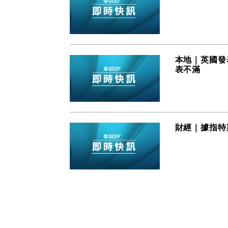
本地｜英國發
表不滿
財經｜據指特斯