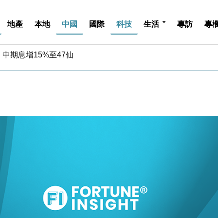
地產
本地
中國
國際
科技
生活
專訪
專
中期息增15%至47仙
4.5% 看好貿易及消費表現
金」 43歲女子損失近6900萬元
周仍升近2%
城亞洲CEO蔡德粦接任
創逾3年最長跌勢
%勝預期 貿易順差達1125億美元
單日斥6.28萬億日圓干預創新高
認部分彈藥庫存緊張
億美元押注未上市公司
中期息增15%至47仙
4.5% 看好貿易及消費表現
金」 43歲女子損失近6900萬元
周仍升近2%
城亞洲CEO蔡德粦接任