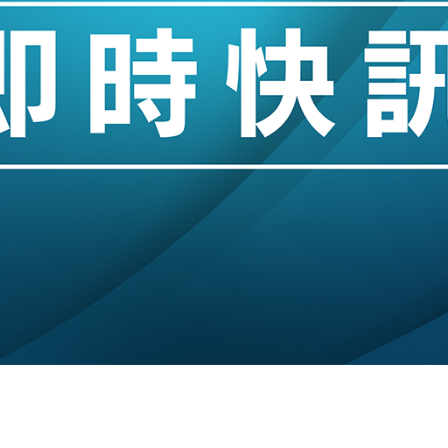
創逾3年最長跌勢
%勝預期 貿易順差達1125億美元
單日斥6.28萬億日圓干預創新高
認部分彈藥庫存緊張
億美元押注未上市公司