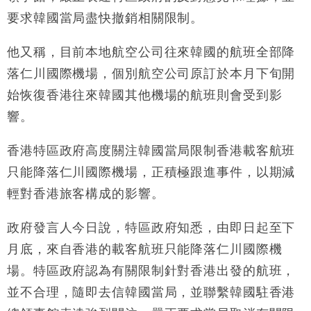
16:05
要求韓國當局盡快撤銷相關限制。
財經｜恒隆10月換帥 玩具「反」斗城亞洲CEO蔡德
15:47
粦接任
他又稱，目前本地航空公司往來韓國的航班全部降
財經｜韓股反覆波動收跌 連挫7周創逾3年最長跌勢
15:11
落仁川國際機場，個別航空公司原訂於本月下旬開
始恢復香港往來韓國其他機場的航班則會受到影
財經｜內地7月美元計價出口增近24%勝預期 貿易順
13:44
響。
差達1125億美元
財經｜日本春季三度入市撐日圓 4月單日斥6.28萬億
12:44
香港特區政府高度關注韓國當局限制香港載客航班
日圓干預創新高
只能降落仁川國際機場，正積極跟進事件，以期減
國際｜特朗普料美伊戰事快結束 承認部分彈藥庫存緊
11:12
張
輕對香港旅客構成的影響。
財經｜SA售股自救後再出手 斥4億美元押注未上市公
15:59
司
政府發言人今日說，特區政府知悉，由即日起至下
月底，來自香港的載客航班只能降落仁川國際機
場。特區政府認為有關限制針對香港出發的航班，
並不合理，隨即去信韓國當局，並聯繫韓國駐香港