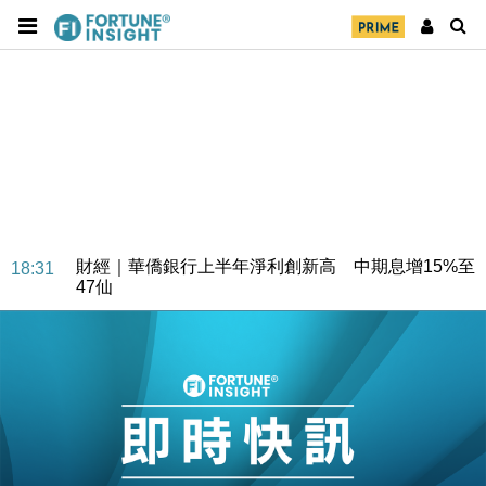
財經｜華僑銀行上半年淨利創新高 中期息增15%至
18:31
47仙
財經｜滙豐上調香港今年GDP預測至4.5% 看好貿易
17:33
及消費表現
本地｜假冒內地執法人員要求交「保證金」 43歲女子
16:47
損失近6900萬元
財經｜日經失守6.5萬點後回穩 全周仍升近2%
16:05
財經｜恒隆10月換帥 玩具「反」斗城亞洲CEO蔡德
15:47