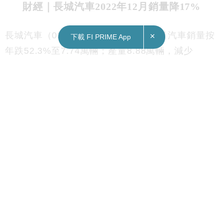
財經｜長城汽車2022年12月銷量降17%
長城汽車（02333）公布，2022年12月汽車銷量按
×
下載 FI PRIME App
年跌52.3%至7.74萬輛；產量8.88萬輛，減少
45.49%。
2022年全年，累計銷量按年跌16.66%至106.75萬
輛；累計產量110.23萬輛，減少12.88%。
Subscribe FORTUNE INSIGHT Telegram:
http://bit.ly/2M63TRO
Subscribe FORTUNE INSIGHT YouTube channel:
http://bit.ly/2FgJTen
即時分享