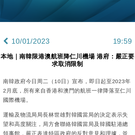
粦接任
財經｜韓股反覆波動收跌 連挫7周創逾3年最長跌勢
15:11
財經｜內地7月美元計價出口增近24%勝預期 貿易順
13:44
差達1125億美元
10/01/2023
19:59
財經｜日本春季三度入市撐日圓 4月單日斥6.28萬億
12:44
日圓干預創新高
本地｜南韓限港澳航班降仁川機場 港府：嚴正要
國際｜特朗普料美伊戰事快結束 承認部分彈藥庫存緊
11:12
求取消限制
張
財經｜SA售股自救後再出手 斥4億美元押注未上市公
15:59
司
南韓政府今日周二（10日）宣布，即日起至2023年
財經｜華僑銀行上半年淨利創新高 中期息增15%至
18:31
2月底，所有來自香港和澳門的航班一律降落至仁川
47仙
國際機場。
財經｜滙豐上調香港今年GDP預測至4.5% 看好貿易
17:33
及消費表現
運輸及物流局局長林世雄對韓國當局的決定表示失
本地｜假冒內地執法人員要求交「保證金」 43歲女子
16:47
望和高度關注，局方會聯絡韓國當局及韓國駐港總
損失近6900萬元
領事館，嚴正表達特區政府的反對意見和理據，並
財經｜日經失守6.5萬點後回穩 全周仍升近2%