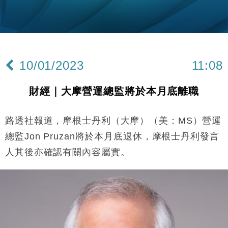
勞工一年
中國｜強颱風「白海豚」殘渦北上 上海取消逾900班
12:11
機
財經｜華僑銀行上半年淨利創新高 中期息增15%至
18:31
47仙
10/01/2023
11:08
財經｜滙豐上調香港今年GDP預測至4.5% 看好貿易
17:33
及消費表現
財經｜大摩營運總監將於本月底離職
本地｜假冒內地執法人員要求交「保證金」 43歲女子
16:47
損失近6900萬元
路透社報道，摩根士丹利（大摩）（美：MS）營運
財經｜日經失守6.5萬點後回穩 全周仍升近2%
16:05
總監Jon Pruzan將於本月底退休，摩根士丹利發言
經濟｜大摩看淡內房今年表現 削新開工及銷售預測
17:38
人其後亦確認有關內容屬實。
科技｜iPhone 18 Pro成本或升4成 蘋果或犧牲毛利穩
16:55
定新機售價
本地｜香港迪拜下月10日合辦氣候金融會議
15:38
財經｜大摩削老鋪黃金目標價至505元 惟維持「增
14:49