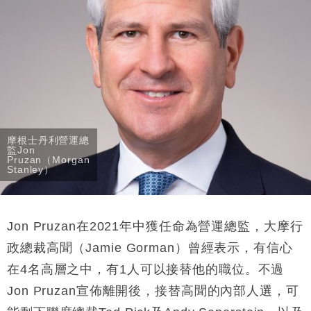
持」評級
本地｜華嫂冰室太子店涉提供失實資料 遭禁申請輸入
13:49
勞工一年
中國｜強颱風「白海豚」殘渦北上 上海取消逾900班
12:11
機
財經｜華僑銀行上半年淨利創新高 中期息增15%至
18:31
47仙
財經｜滙豐上調香港今年GDP預測至4.5% 看好貿易
17:33
摩根士丹利營運總
及消費表現
監Jon
Pruzan（Morgan
本地｜假冒內地執法人員要求交「保證金」 43歲女子
16:47
Stanley）
損失近6900萬元
財經｜日經失守6.5萬點後回穩 全周仍升近2%
16:05
Jon Pruzan在2021年中獲任命為營運總監，大摩行
政總裁高聞（Jamie Gorman）曾經表示，有信心
在4名高層之中，有1人可以接替他的職位。不過
Jon Pruzan宣佈離開後，接替高聞的內部人選，可