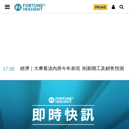
經濟｜大摩看淡內房今年表現 削新開工及銷售預測
17:38
科技｜iPhone 18 Pro成本或升4成 蘋果或犧牲毛利穩
16:55
定新機售價
本地｜香港迪拜下月10日合辦氣候金融會議
15:38
財經｜大摩削老鋪黃金目標價至505元 惟維持「增
14:49
持」評級
本地｜華嫂冰室太子店涉提供失實資料 遭禁申請輸入
13:49